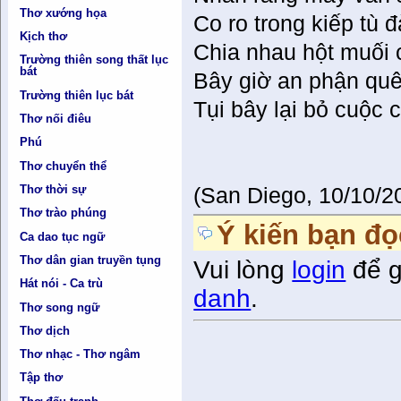
Thơ xướng họa
Co ro trong kiếp tù 
Kịch thơ
Chia nhau hột muối
Trường thiên song thất lục
bát
Bây giờ an phận qu
Trường thiên lục bát
Tụi bây lại bỏ cuộc
Thơ nối điêu
Phú
Thơ chuyển thể
Thơ thời sự
(San Diego, 10/10/2
Thơ trào phúng
Ý kiến bạn đọ
Ca dao tục ngữ
Thơ dân gian truyền tụng
Vui lòng
login
để g
Hát nói - Ca trù
danh
.
Thơ song ngữ
Thơ dịch
Thơ nhạc - Thơ ngâm
Tập thơ