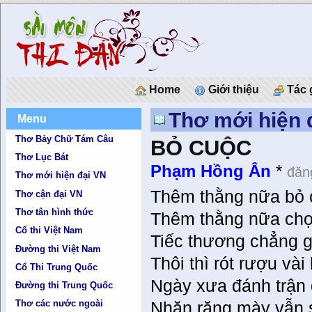
Home
Giới thiệu
Tác 
Thơ mới hiện 
Menu
Thơ Bảy Chữ Tám Câu
BỎ CUỘC
Thơ Lục Bát
Phạm Hồng Ân
*
đăn
Thơ mới hiện đại VN
Thêm thằng nữa bỏ 
Thơ cận đại VN
Thơ tân hình thức
Thêm thằng nữa chợt 
Cổ thi Việt Nam
Tiếc thương chẳng g
Đường thi Việt Nam
Thôi thì rót rượu và
Cổ Thi Trung Quốc
Ngày xưa đánh trận
Đường thi Trung Quốc
Thơ các nước ngoài
Nhăn răng mày vẫn s