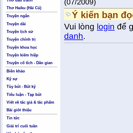
(07/2009)
Thơ đấu tranh
Thơ Haiku (Hài Cú)
Ý kiến bạn đọ
Truyện ngắn
Truyện dài
Vui lòng
login
để g
Truyện lịch sử
danh
.
Truyện chính trị
Truyện khoa học
Truyện kiếm hiệp
Truyện cổ tích - Dân gian
Biên khảo
Ký sự
Tùy bút - Bút ký
Tiểu luận - Tạp bút
Viết về tác giả & tác phẩm
Bài giới thiệu
Tin tức
Giải trí cuối tuần