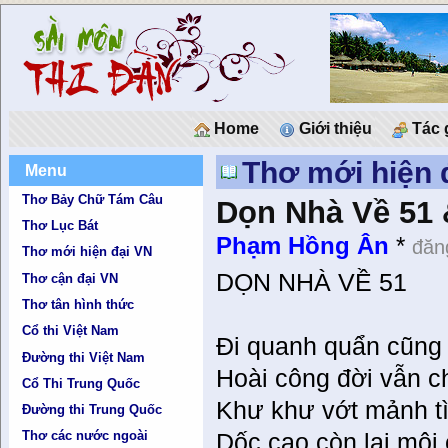
Home
Giới thiệu
Tác 
Thơ mới hiện 
Menu
Thơ Bảy Chữ Tám Câu
Dọn Nhà Về 51
Thơ Lục Bát
Phạm Hồng Ân
*
đăn
Thơ mới hiện đại VN
DỌN NHÀ VỀ 51
Thơ cận đại VN
Thơ tân hình thức
Cổ thi Việt Nam
Đi quanh quẩn cũng
Đường thi Việt Nam
Hoài công đời vẫn c
Cổ Thi Trung Quốc
Khư khư vớt mảnh tì
Đường thi Trung Quốc
Thơ các nước ngoài
Dốc cao còn lại môi