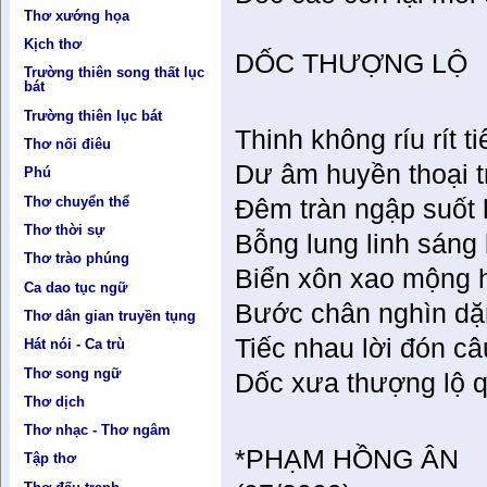
Thơ xướng họa
Kịch thơ
DỐC THƯỢNG LỘ
Trường thiên song thất lục
bát
Trường thiên lục bát
Thinh không ríu rít t
Thơ nối điêu
Dư âm huyền thoại tr
Phú
Thơ chuyển thể
Đêm tràn ngập suốt 
Thơ thời sự
Bỗng lung linh sáng
Thơ trào phúng
Biển xôn xao mộng 
Ca dao tục ngữ
Bước chân nghìn dặ
Thơ dân gian truyền tụng
Tiếc nhau lời đón c
Hát nói - Ca trù
Thơ song ngữ
Dốc xưa thượng lộ qu
Thơ dịch
Thơ nhạc - Thơ ngâm
*PHẠM HỒNG ÂN
Tập thơ