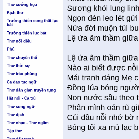
Thơ xướng họa
Sương khói lung linh
Kịch thơ
Ngọn đèn leo lét gửi
Trường thiên song thất lục
bát
Nửa đời muộn tủi b
Trường thiên lục bát
Lệ ứa âm thầm giữa 
Thơ nối điêu
Phú
Lệ ứa âm thầm giữa 
Thơ chuyển thể
Thơ thời sự
Nào ai biết được nỗ
Thơ trào phúng
Mái tranh dáng Mẹ 
Ca dao tục ngữ
Đồng lúa bóng người
Thơ dân gian truyền tụng
Non nước sầu theo t
Hát nói - Ca trù
Phận mình oán rũ g
Thơ song ngữ
Thơ dịch
Cúi đầu nỗi nhớ bờ 
Thơ nhạc - Thơ ngâm
Bóng tối xa mù lạc 
Tập thơ