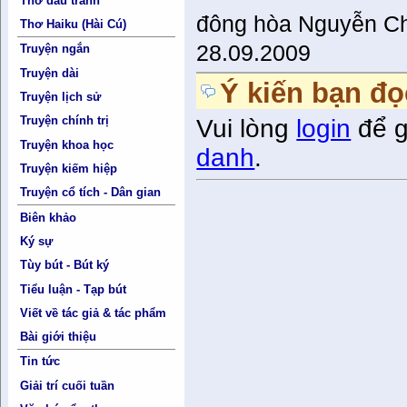
Thơ đấu tranh
đông hòa Nguyễn Ch
Thơ Haiku (Hài Cú)
28.09.2009
Truyện ngắn
Truyện dài
Ý kiến bạn đọ
Truyện lịch sử
Truyện chính trị
Vui lòng
login
để g
Truyện khoa học
danh
.
Truyện kiếm hiệp
Truyện cổ tích - Dân gian
Biên khảo
Ký sự
Tùy bút - Bút ký
Tiểu luận - Tạp bút
Viết về tác giả & tác phẩm
Bài giới thiệu
Tin tức
Giải trí cuối tuần