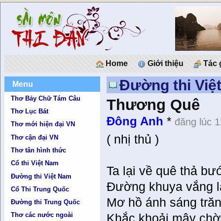
Home
Giới thiệu
Tác 
Đường thi Việ
Menu
Thơ Bảy Chữ Tám Câu
Thương Quê
Thơ Lục Bát
Ðông Anh
*
đăng lúc 
Thơ mới hiện đại VN
( nhị thủ )
Thơ cận đại VN
Thơ tân hình thức
Cổ thi Việt Nam
Ta lại về quê thả bư
Đường thi Việt Nam
Đường khuya vắng l
Cổ Thi Trung Quốc
Mơ hồ ánh sáng trăn
Đường thi Trung Quốc
Thơ các nước ngoài
Khắc khoải mây chờ