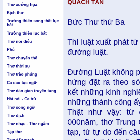
QUÁCH TẤN
Thơ xướng họa
Kịch thơ
Bức Thư thứ Ba
Trường thiên song thất lục
bát
Trường thiên lục bát
Thi luật xuất phát 
Thơ nối điêu
Phú
đường luật.
Thơ chuyển thể
Thơ thời sự
Ðường Luật không p
Thơ trào phúng
hứng đặt ra theo sở
Ca dao tục ngữ
kết những kinh nghi
Thơ dân gian truyền tụng
Hát nói - Ca trù
những thành công ấy
Thơ song ngữ
Thật như vậy: từ 
Thơ dịch
000năm, thơ Trung 
Thơ nhạc - Thơ ngâm
tạp, từ tự do đến c
Tập thơ