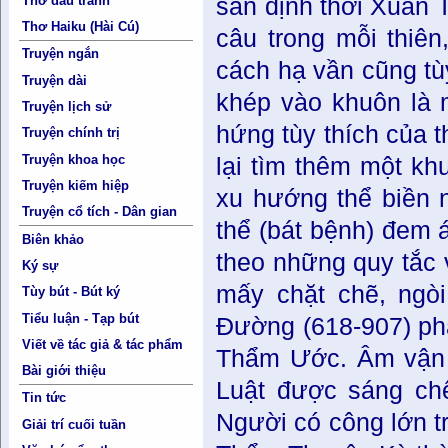
san định thời Xuân 
Thơ đấu tranh
Thơ Haiku (Hài Cú)
câu trong mỗi thiên
Truyện ngắn
cách hạ vần cũng tù
Truyện dài
khép vào khuôn là 
Truyện lịch sử
hứng tùy thích của t
Truyện chính trị
Truyện khoa học
lại tìm thêm một kh
Truyện kiếm hiệp
xu hướng thể biền n
Truyện cổ tích - Dân gian
thể (bát bệnh) đem 
Biên khảo
theo những quy tắc 
Ký sự
mấy chặt chẽ, ngòi
Tùy bút - Bút ký
Tiểu luận - Tạp bút
Ðường (618-907) phá
Viết về tác giả & tác phẩm
Thẩm Ước. Âm vận v
Bài giới thiệu
Luật được sáng ch
Tin tức
Người có công lớn tr
Giải trí cuối tuần