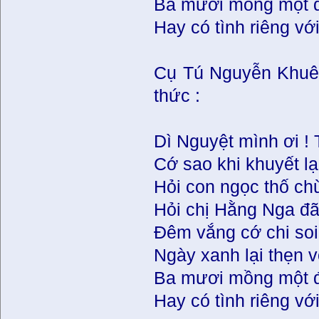
Ba mươi mồng một đ
Hay có tình riêng v
Cụ Tú Nguyễn Khuê 
thức :
Dì Nguyệt mình ơi ! 
Cớ sao khi khuyết lại
Hỏi con ngọc thố ch
Hỏi chị Hằng Nga đ
Ðêm vắng cớ chi soi
Ngày xanh lại thẹn 
Ba mươi mồng một đ
Hay có tình riêng vớ