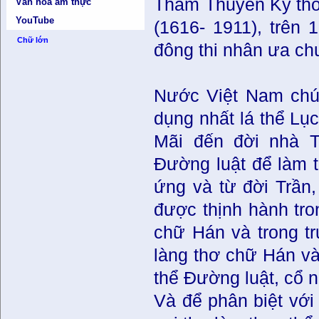
Thẩm Thuyên Kỳ thờ
Văn hóa ẩm thực
YouTube
(1616- 1911), trên
Chữ lớn
đông thi nhân ưa ch
Nước Việt Nam chún
dụng nhất lá thể Lục
Mãi đến đời nhà T
Ðường luật để làm t
ứng và từ đời Trần
được thịnh hành tro
chữ Hán và trong t
làng thơ chữ Hán và
thể Ðường luật, cổ n
Và để phân biệt với