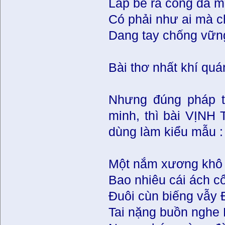
Lấp bể ra công đá m
Có phải như ai mà c
Dang tay chống vữn
Bài thơ nhất khí quá
Nhưng đúng pháp th
minh, thì bài VỊNH
dùng làm kiểu mẫu :
Một nắm xương khô
Bao nhiêu cái ách c
Ðuôi cùn biếng vẫy 
Tai nặng buồn nghe 