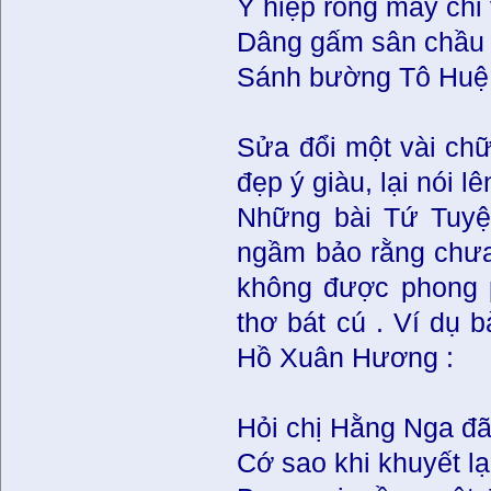
Ý hiệp rồng mây chỉ
Dâng gấm sân chầu
Sánh bường Tô Huệ
Sửa đổi một vài chữ
đẹp ý giàu, lại nói 
Những bài Tứ Tuyệt
ngầm bảo rằng chưa 
không được phong p
thơ bát cú . Ví dụ
Hồ Xuân Hương :
Hỏi chị Hằng Nga đ
Cớ sao khi khuyết lại