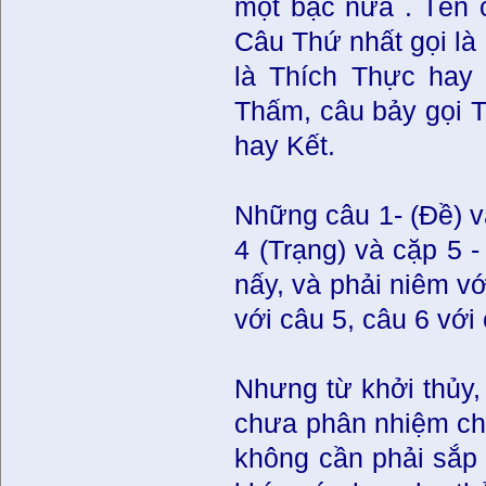
một bậc nữa . Tên c
Câu Thứ nhất gọi là 
là Thích Thực hay 
Thấm, câu bảy gọi T
hay Kết.
Những câu 1- (Ðề) và
4 (Trạng) và cặp 5 -
nấy, và phải niêm vớ
với câu 5, câu 6 với 
Nhưng từ khởi thủy, 
chưa phân nhiệm ch
không cần phải sắp 