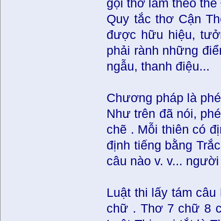
gọi thơ làm theo thể
Quy tắc thơ Cận Th
được hữu hiệu, tưởng
phải rành những điể
ngẫu, thanh điệu...
Chương pháp là phép 
Như trên đã nói, phé
chẽ . Mỗi thiên có đ
định tiếng bằng Trắc
câu nào v. v... ngườ
Luật thi lấy tám câ
chữ . Thơ 7 chữ 8 c