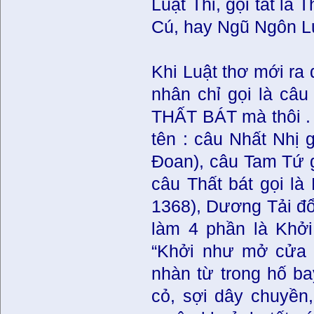
Luật Thi, gọi tắt là
Cú, hay Ngũ Ngôn Luậ
Khi Luật thơ mới ra 
nhân chỉ gọi là c
THẤT BÁT mà thôi . 
tên : câu Nhất Nhị 
Ðoan), câu Tam Tứ g
câu Thất bát gọi là
1368), Dương Tải đổi
làm 4 phần là Khởi
“Khởi như mở cửa t
nhàn từ trong hố ba
cỏ, sợi dây chuyền