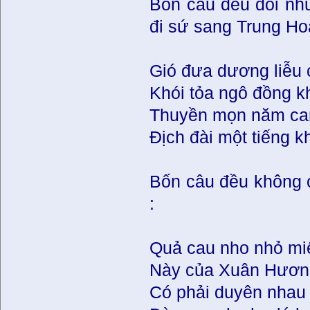
Bốn câu đều đối n
đi sứ sang Trung Ho
Gió đưa dương liễu
Khói tỏa ngô đồng 
Thuyền mọn năm ca
Ðịch đài một tiếng 
Bốn câu đều không
:
Quả cau nho nhỏ miế
Này của Xuân Hương
Có phải duyên nhau 