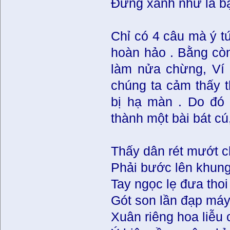
Ðừng xanh như lá bạ
Chỉ có 4 câu mà ý tứ
hoàn hảo . Bằng còn 
làm nửa chừng, Ví
chúng ta cảm thấy 
bị hạ màn . Do đó
thành một bài bát c
Thấy dân rét mướt 
Phải bước lên khun
Tay ngọc lẹ đưa thoi
Gót son lần đạp má
Xuân riêng hoa liễu