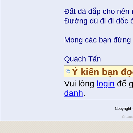
Ðất đã đắp cho nên n
Ðường dù đi đi dốc đ
Mong các bạn đừng
Quách Tấn
Ý kiến bạn đọ
Vui lòng
login
để g
danh
.
Copyright
Create