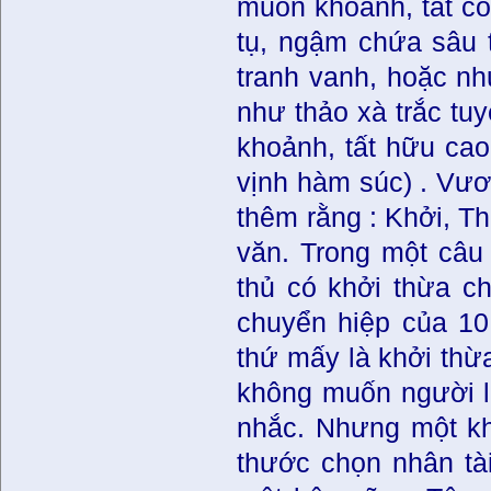
muôn khoảnh, tất có
tụ, ngậm chứa sâu 
tranh vanh, hoặc nh
như thảo xà trắc tu
khoảnh, tất hữu cao
vịnh hàm súc) . Vươ
thêm rằng : Khởi, T
văn. Trong một câu
thủ có khởi thừa ch
chuyển hiệp của 10
thứ mấy là khởi thừ
không muốn người l
nhắc. Nhưng một kh
thước chọn nhân tài