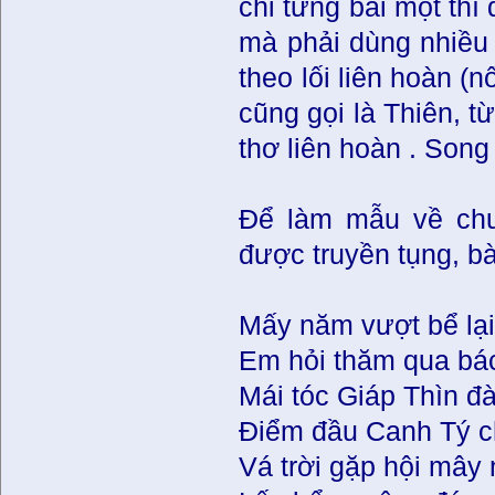
chỉ từng bài một th
mà phải dùng nhiều 
theo lối liên hoàn (
cũng gọi là Thiên, t
thơ liên hoàn . Song
Ðể làm mẫu về chư
được truyền tụng, 
Mấy năm vượt bể lại
Em hỏi thăm qua bá
Mái tóc Giáp Thìn đ
Ðiểm đầu Canh Tý c
Vá trời gặp hội mây