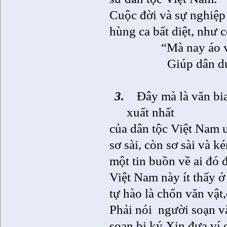
Cuộc đời và sự nghiệp
hùng ca bất diệt, như
“Mà nay áo 
Giúp dân d
3.
Đây mà là văn bia
xuất nhất
của dân tộc Việt
Nam
ư
sơ sài, còn sơ sài và 
một tin buồn về ai đó 
Việt
Nam
này ít thấy ở
tự hào là chốn văn vật,
Phải nói
người soạn v
soạn bi ký.Xin đưa ví d