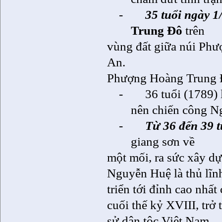
-
35 tuổi ngày 1
Trung Đô
trên
vùng đất giữa núi Phư
An.
Phượng Hoàng Trung Đô
-
36 tuổi (1789)
nên chiến công N
-
Từ 36 đến 39 t
giang sơn về
một mối, ra sức xây dự
Nguyễn Huệ là thủ lĩnh
triển tới đỉnh cao nhấ
cuối thế kỷ XVIII, trở
sử dân tộc Việt Nam.