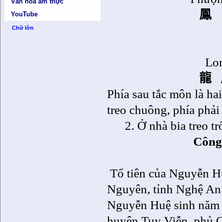
Văn hóa ẩm thực
鳳
YouTube
Chữ lớn
Lon
龍
Phía sau tắc môn là hai
treo chuông, phía phải 
2. Ở nhà bia treo t
Công
Tổ tiên của Nguyễn H
Nguyên, tỉnh Nghệ An
Nguyễn Huệ sinh năm 
huyện Tuy Viễn, phủ Q