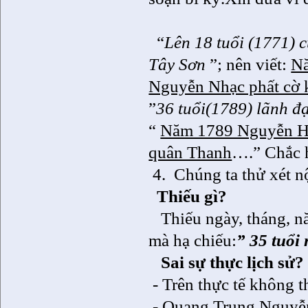
“
Lên 18 tuổi (1771) 
Tây Sơn
”; nên viết:
Nă
Nguyễn Nhạc phất cờ k
”
36 tuổi(1789) lãnh 
“
Năm 1789 Nguyễn Huệ
quân Thanh
….” Chắc h
4.
Chúng ta thử xét n
Thiếu gì?
Thiếu ngày, tháng, 
mà hạ chiếu:
” 35 tuổi
Sai sự thực lịch sử?
- Trên thực tế không
- Quang Trung Nguyễn