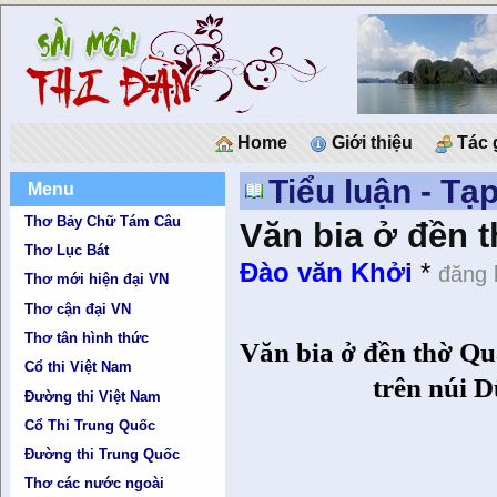
Home
Giới thiệu
Tác 
Tiểu luận - Tạ
Menu
Thơ Bảy Chữ Tám Câu
Văn bia ở đền t
Thơ Lục Bát
Đào văn Khởi
*
đăng 
Thơ mới hiện đại VN
Thơ cận đại VN
Thơ tân hình thức
Văn bia ở đền thờ Q
Cổ thi Việt Nam
trên núi 
Đường thi Việt Nam
Cổ Thi Trung Quốc
Đường thi Trung Quốc
Thơ các nước ngoài