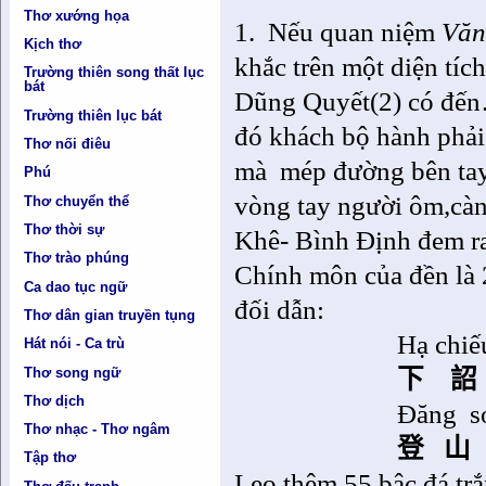
Thơ xướng họa
1.
Nếu quan niệm
Văn
Kịch thơ
khắc trên một diện tíc
Trường thiên song thất lục
bát
Dũng Quyết(2) có đến…h
Trường thiên lục bát
đó khách bộ hành phải
Thơ nối điêu
mà
mép đường bên tay 
Phú
vòng tay người ôm,cành
Thơ chuyển thể
Thơ thời sự
Khê- Bình Định đem ra 
Thơ trào phúng
Chính môn của đền là 
Ca dao tục ngữ
đối dẫn:
Thơ dân gian truyền tụng
Hạ chiế
Hát nói - Ca trù
Thơ song ngữ
下
詔
Thơ dịch
Đăng
s
Thơ nhạc - Thơ ngâm
登
山
Tập thơ
Leo thêm 55 bậc đá trắ