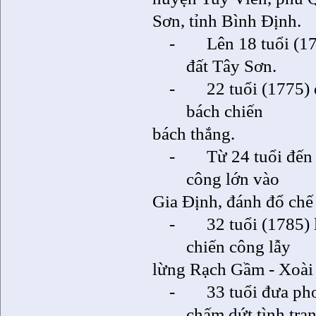
Sơn, tỉnh Bình Định.
-
Lên 18 tuổi (1
đất Tây Sơn.
-
22 tuổi (1775)
bách chiến
bách thắng.
-
Từ 24 tuổi đến
công lớn vào
Gia Định, đánh đổ chế
-
32 tuổi (1785)
chiến công lẫy
lừng Rạch Gầm - Xoài
-
33 tuổi đưa ph
chấm dứt tình trạn