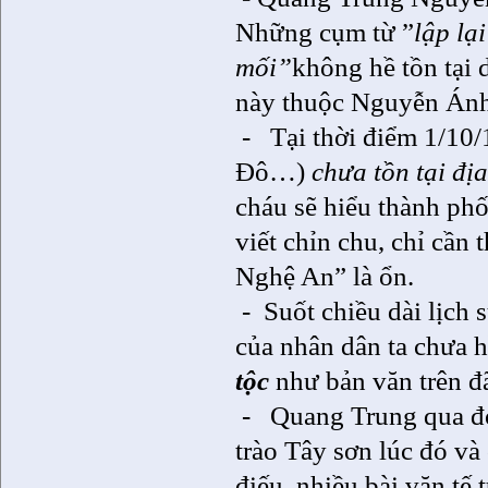
Những cụm từ ”
lập lạ
mối”
không hề tồn tại 
này thuộc Nguyễn Ánh 
-
Tại thời điểm 1/10
Đô…)
chưa tồn tại đ
cháu sẽ hiểu thành ph
viết chỉn chu, chỉ cần 
Nghệ An” là ổn.
-
Suốt chiều dài lịch 
của nhân dân ta chưa 
tộc
như bản văn trên đã
-
Quang Trung qua đờ
trào Tây sơn lúc đó và 
điếu, nhiều bài văn tế