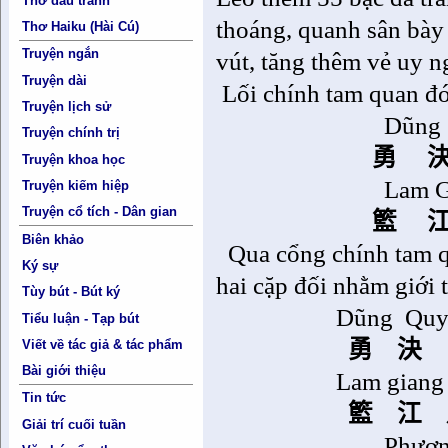
Thơ đấu tranh
thoáng, quanh sân bày 
Thơ Haiku (Hài Cú)
Truyện ngắn
vút, tăng thêm vẻ uy n
Truyện dài
Lối chính tam quan đ
Truyện lịch sử
Dũng 
Truyện chính trị
勇
Truyện khoa học
Lam G
Truyện kiếm hiệp
Truyện cổ tích - Dân gian
籃
Biên khảo
Qua cổng chính tam q
Ký sự
hai cặp đối nhằm giới 
Tùy bút - Bút ký
Dũng
Quy
Tiểu luận - Tạp bút
勇
決
Viết về tác giả & tác phẩm
Bài giới thiệu
Lam giang 
Tin tức
籃
江
Giải trí cuối tuần
Phượn