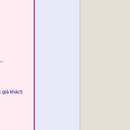
..
 giả khác!)