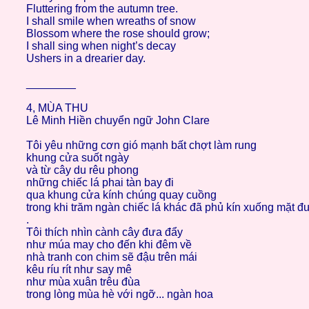
Fluttering from the autumn tree.
I shall smile when wreaths of snow
Blossom where the rose should grow;
I shall sing when night’s decay
Ushers in a drearier day.
________
4, MÙA THU
Lê Minh Hiền chuyển ngữ John Clare
Tôi yêu những cơn gió mạnh bất chợt làm rung
khung cửa suốt ngày
và từ cây du rêu phong
những chiếc lá phai tàn bay đi
qua khung cửa kính chúng quay cuồng
trong khi trăm ngàn chiếc lá khác đã phủ kín xuống mặt 
.
Tôi thích nhìn cành cây đưa đẩy
như múa may cho đến khi đêm về
nhà tranh con chim sẽ đậu trên mái
kêu ríu rít như say mê
như mùa xuân trêu đùa
trong lòng mùa hè với ngỡ... ngàn hoa