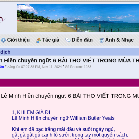
Giới thiệu
Tác giả
Diễn đàn
Ảnh & Nhạc
 dịch
h Hiền chuyển ngữ: 6 BÀI THƠ VIẾT TRONG MÙA T
iền
*
*
đăng lúc 07:27:38 PM, Nov 11, 2024
Số lần xem: 1283
Lê Minh Hiền chuyển ngữ: 6 BÀI THƠ VIẾT TRONG 
1, KHI EM GIÀ ĐI
Lê Minh Hiền chuyển ngữ William Butler Yeats
Khi em đã bạc trắng mái đầu và suốt ngày ngủ,
gật gà gật gù cạnh lò sưởi, trong tay một quyển sách,