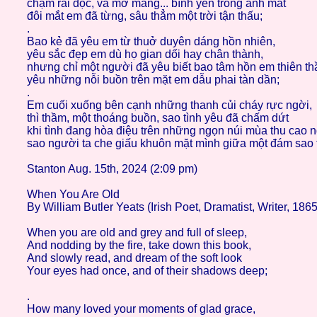
chậm rãi đọc, và mơ màng... bình yên trong ánh mắt
đôi mắt em đã từng, sâu thẳm một trời tận thấu;
.
Bao kẻ đã yêu em từ thuở duyên dáng hồn nhiên,
yêu sắc đẹp em dù họ gian dối hay chân thành,
nhưng chỉ một người đã yêu biết bao tâm hồn em thiên th
yêu những nỗi buồn trên mặt em dẫu phai tàn dần;
.
Em cuối xuống bên cạnh những thanh củi cháy rực ngời,
thì thầm, một thoáng buồn, sao tình yêu đã chấm dứt
khi tình đang hòa điệu trên những ngọn núi mùa thu cao n
sao người ta che giấu khuôn mặt mình giữa một đám sao t
Stanton Aug. 15th, 2024 (2:09 pm)
When You Are Old
By William Butler Yeats (Irish Poet, Dramatist, Writer, 186
When you are old and grey and full of sleep,
And nodding by the fire, take down this book,
And slowly read, and dream of the soft look
Your eyes had once, and of their shadows deep;
.
How many loved your moments of glad grace,