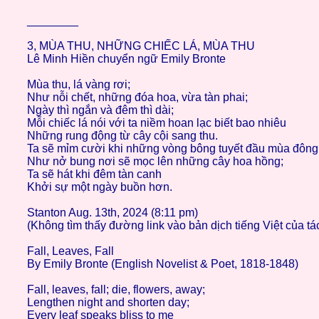
________
3, MÙA THU, NHỮNG CHIẾC LÁ, MÙA THU
Lê Minh Hiền chuyển ngữ Emily Bronte
Mùa thu, lá vàng rơi;
Như nỗi chết, những đóa hoa, vừa tàn phai;
Ngày thì ngắn và đêm thì dài;
Mỗi chiếc lá nói với ta niềm hoan lạc biết bao nhiêu
Những rung động từ cây cội sang thu.
Ta sẽ mỉm cười khi những vòng bông tuyết đầu mùa đông.
Như nở bung nơi sẽ mọc lên những cây hoa hồng;
Ta sẽ hát khi đêm tàn canh
Khởi sự một ngày buồn hơn.
Stanton Aug. 13th, 2024 (8:11 pm)
(Không tìm thấy đường link vào bản dịch tiếng Việt của tác
Fall, Leaves, Fall
By Emily Bronte (English Novelist & Poet, 1818-1848)
Fall, leaves, fall; die, flowers, away;
Lengthen night and shorten day;
Every leaf speaks bliss to me