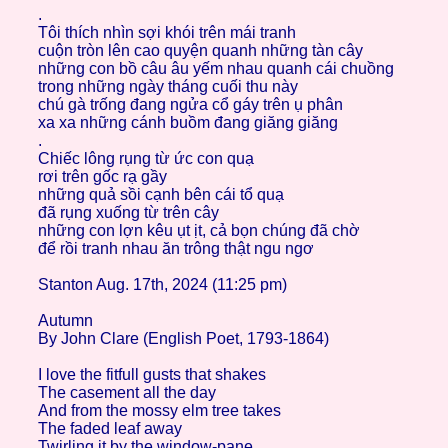
.
Tôi thích nhìn sợi khói trên mái tranh
cuộn tròn lên cao quyện quanh những tàn cây
những con bồ câu âu yếm nhau quanh cái chuồng
trong những ngày tháng cuối thu này
chú gà trống đang ngửa cổ gáy trên ụ phân
xa xa những cánh buồm đang giăng giăng
.
Chiếc lông rụng từ ức con quạ
rơi trên gốc rạ gầy
những quả sồi cạnh bên cái tổ quạ
đã rụng xuống từ trên cây
những con lợn kêu ụt ịt, cả bọn chúng đã chờ
để rồi tranh nhau ăn trông thật ngu ngơ
Stanton Aug. 17th, 2024 (11:25 pm)
Autumn
By John Clare (English Poet, 1793-1864)
I love the fitfull gusts that shakes
The casement all the day
And from the mossy elm tree takes
The faded leaf away
Twirling it by the window-pane