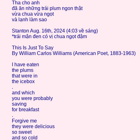
Tha cho anh
đã ăn những trái plum ngon thật
vừa chua vừa ngọt
và lạnh làm sao
Stanton Aug. 16th, 2024 (4:03 về sáng)
*trái mận đen có vị chua ngọt đậm
This Is Just To Say
By William Carlos Williams (American Poet, 1883-1963)
I have eaten
the plums
that were in
the icebox
.
and which
you were probably
saving
for breakfast
.
Forgive me
they were delicious
so sweet
and so cold