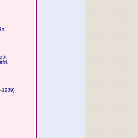
ần,
gút
rời.
5-1939)