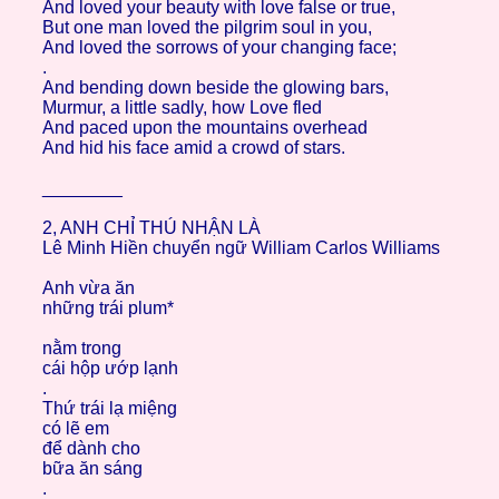
And loved your beauty with love false or true,
But one man loved the pilgrim soul in you,
And loved the sorrows of your changing face;
.
And bending down beside the glowing bars,
Murmur, a little sadly, how Love fled
And paced upon the mountains overhead
And hid his face amid a crowd of stars.
________
2, ANH CHỈ THÚ NHẬN LÀ
Lê Minh Hiền chuyển ngữ William Carlos Williams
Anh vừa ăn
những trái plum*
nằm trong
cái hộp ướp lạnh
.
Thứ trái lạ miệng
có lẽ em
để dành cho
bữa ăn sáng
.