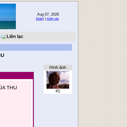
Aug 07, 2026
login
|
sign up
Liên lạc
HU
Hình ảnh
MÙA THU
#1