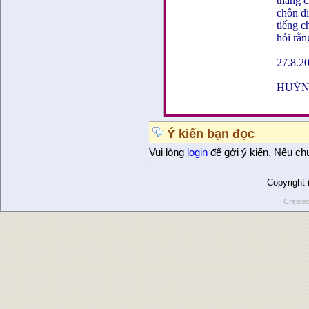
tháng 
chôn đi 
tiếng 
hỏi rằ
27.8.2
HUỲN
Ý kiến bạn đọc
Vui lòng
login
để gởi ý kiến. Nếu ch
Copyright
Create