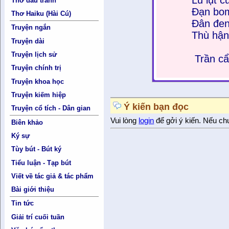
Thơ đấu tranh
Đạn bom
Thơ Haiku (Hài Cú)
Đân đen
Truyện ngắn
Thù hận
Truyện dài
Truyện lịch sử
Trần c
Truyện chính trị
Truyện khoa học
Truyện kiếm hiệp
Ý kiến bạn đọc
Truyện cổ tích - Dân gian
Vui lòng
login
để gởi ý kiến. Nếu ch
Biên khảo
Ký sự
Tùy bút - Bút ký
Tiểu luận - Tạp bút
Viết về tác giả & tác phẩm
Bài giới thiệu
Tin tức
Giải trí cuối tuần