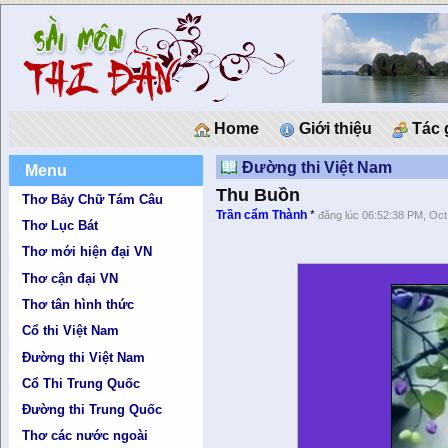
Home
Giới thiệu
Tác 
Đường thi Việt Nam
Menu
Thu Buồn
Thơ Bảy Chữ Tám Câu
Trần cẩm Thành
*
đăng lúc 06:52:38 PM, Oct
Thơ Lục Bát
Thơ mới hiện đại VN
Thơ cận đại VN
Thơ tân hình thức
Cổ thi Việt Nam
Đường thi Việt Nam
Cổ Thi Trung Quốc
Đường thi Trung Quốc
Thơ các nước ngoài