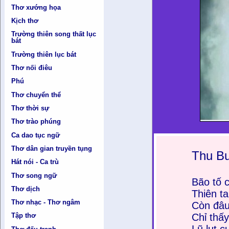
Thơ xướng họa
Kịch thơ
Trường thiên song thất lục
bát
Trường thiên lục bát
Thơ nối điêu
Phú
Thơ chuyển thể
Thơ thời sự
Thơ trào phúng
Ca dao tục ngữ
Thơ dân gian truyền tụng
Thu B
Hát nói - Ca trù
Thơ song ngữ
Bão tố 
Thơ dịch
Thiên t
Thơ nhạc - Thơ ngâm
Còn đâu
Chỉ thấ
Tập thơ
Lũ lụt 