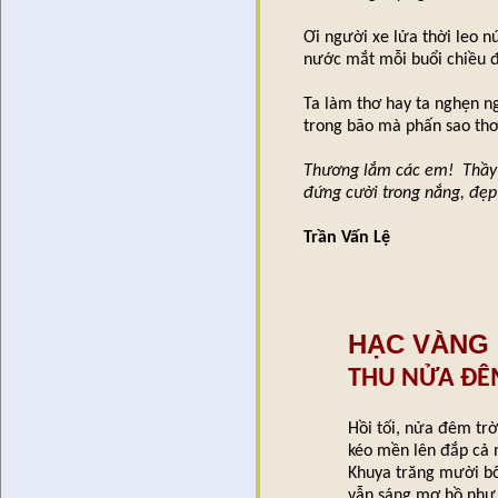
Ơi người xe lửa thời leo n
nước mắt mỗi buổi chiều
Ta làm thơ hay ta nghẹn n
trong bão mà phấn sao th
Thương lắm các em! Thầy đ
đứng cười trong nắng, đẹ
Trần Vấn Lệ
HẠC VÀNG 
THU NỬA ĐÊ
Hồi tối, nửa đêm trờ
kéo mền lên đắp cả
Khuya trăng mười b
vẫn sáng mơ hồ như 