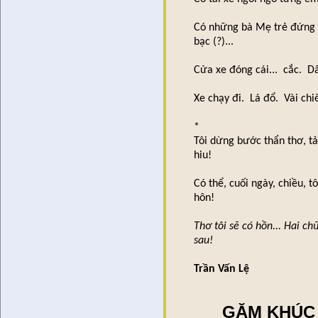
Có những bà Mẹ trẻ đứng bê
bạc (?)...
Cửa xe đóng cái... cắc. Dâ
Xe chạy đi. Lá đổ. Vài chi
*
Tôi dừng bước thẩn thơ, t
hiu!
Có thể, cuối ngày, chiều, t
hôn!
Thơ tôi sẽ có hồn... Hai c
sau!
Trần Vấn Lệ
🌿
GẶM KHÚC 