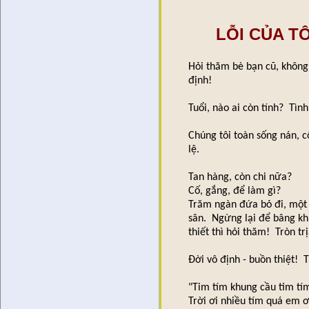
LỖI CỦA T
Hỏi thăm bè bạn cũ, không 
định!
Tuổi, nào ai còn tính? Tìn
Chúng tôi toàn sống nán, 
lệ.
Tan hàng, còn chi nữa?
Cố, gắng, để làm gì?
Trăm ngàn đứa bỏ đi, một 
sân. Ngừng lại để bâng khu
thiết thì hỏi thăm! Tròn t
Đời vô định - buồn thiệt! Tr
"Tim tím khung cầu tim tím
Trời ơi nhiều tím quá em ơ