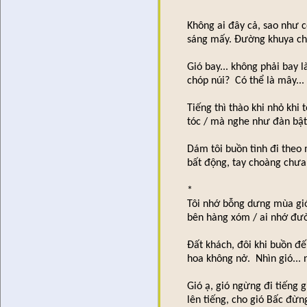
Không ai đây cả, sao như c
sáng mấy. Đường khuya chỉ 
Gió bay... không phải bay 
chóp núi? Có thể là mây... 
Tiếng thì thào khi nhỏ khi 
tóc / mà nghe như đàn bật
Dám tôi buồn tình đi theo
bất động, tay choàng chưa
*
Tôi nhớ bỗng dưng mùa gió
bên hàng xóm / ai nhớ đườ
Đất khách, đôi khi buồn đến
hoa không nở. Nhìn gió... 
Gió ạ, gió ngừng đi tiếng g
lên tiếng, cho gió Bấc đừn