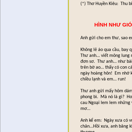
(*) Thơ Huyền Kiêu: Thu b
HÌNH NHƯ GI
Anh gửi cho em thư, sao e
Không lẽ áo qua cầu, bay q
Thư anh... viết mông lung
đơn sơ. Thư anh... như bà
trên bờ ao... thấy có con 
ngày hoàng hôn! Em nhớ k
chiều lạnh và em... run!
Thư anh gửi mấy hôm dám n
phong bì. Mà nó là gì? Hơ
cau Ngoại lem lem những 
mơ...
Anh kể em: Ngày xưa có vư
chân...Hồi xưa, anh bâng k