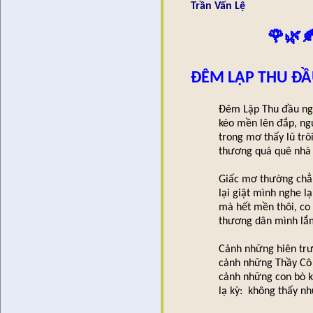
Trần Vấn Lệ
🌹🌿
ĐÊM LẬP THU ĐẦ
Đêm Lập Thu đầu ng
kéo mền lên đắp, ng
trong mơ thấy lũ trô
thương quá quê nhà 
Giấc mơ thường chẳ
lại giật mình nghe l
mà hết mền thôi, co
thương dân mình lắm
Cảnh những hiên trư
cảnh những Thầy Cô
cảnh những con bò 
lạ kỳ: không thấy n