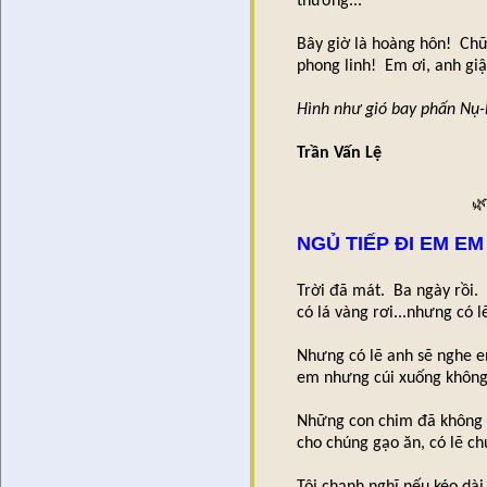
thương...
Bây giờ là hoàng hôn! Chữ
phong linh! Em ơi, anh g
Hình như gió bay phấn Nụ
Trần Vấn Lệ

NGỦ TIẾP ĐI EM E
Trời đã mát. Ba ngày rồi.
có lá vàng rơi...nhưng có l
Nhưng có lẽ anh sẽ nghe 
em nhưng cúi xuống không 
Những con chim đã không h
cho chúng gạo ăn, có lẽ c
Tôi chạnh nghĩ nếu kéo dà