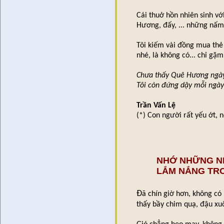
Cái thuở hồn nhiên sinh v
Hương, đấy, ... những nấm
Tôi kiếm vài đồng mua thẻ 
nhé, là không có... chỉ g
Chưa thấy Quê Hương ngày
Tôi còn đứng dậy mỗi ngày 
Trần Vấn Lệ
(*) Con người rất yếu ớt, n
🌿
NHỚ NHỮNG N
LẮM NẮNG TR
Đ
ã chín giờ hơn, không c
thấy bầy chim quạ, đậu xuốn