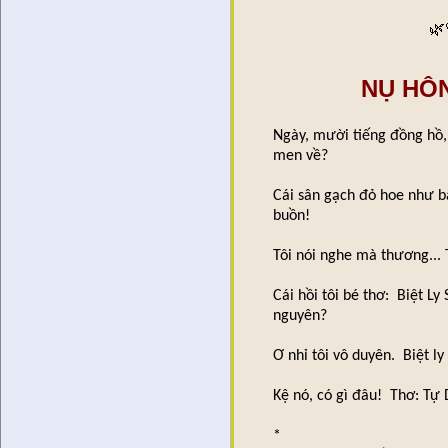
🌿
NỤ HÔ
Ngày, mười tiếng đồng hồ
men về?
Cái sân gạch đỏ hoe như bà
buồn!
Tôi nói nghe mà thương... 
Cái hồi tôi bé thơ: Biệt 
nguyên?
Ơ nhỉ tôi vô duyên. Biệt l
Kệ nó, có gì đâu! Thơ: Tự
*