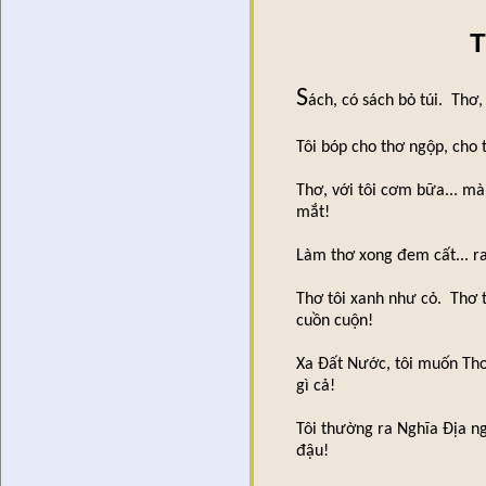
T
S
ách, có sách bỏ túi. Thơ, 
Tôi bóp cho thơ ngộp, cho 
Thơ, với tôi cơm bữa... m
mắt!
Làm thơ xong đem cất... ra 
Thơ tôi xanh như cỏ. Thơ 
cuồn cuộn!
Xa Đất Nước, tôi muốn Thơ 
gì cả!
Tôi thường ra Nghĩa Địa n
đậu!