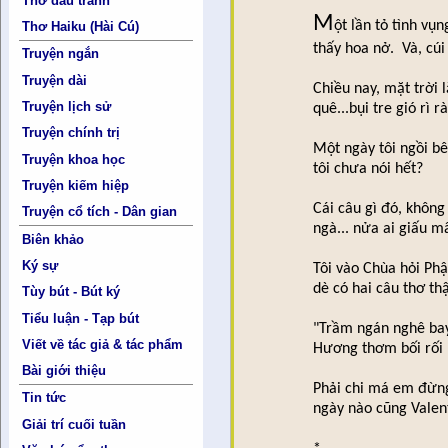
Thơ đấu tranh
M
ột lần tỏ tình vụ
Thơ Haiku (Hài Cú)
thấy hoa nở. Và, cúi
Truyện ngắn
Truyện dài
Chiều nay, mặt trời
Truyện lịch sử
quê...bụi tre gió rì r
Truyện chính trị
Một ngày tôi ngồi bê
Truyện khoa học
tôi chưa nói hết?
Truyện kiếm hiệp
Cái câu gì đó, không b
Truyện cổ tích - Dân gian
ngà... nửa ai giấu m
Biên khảo
Ký sự
Tôi vào Chùa hỏi Ph
dè có hai câu thơ th
Tùy bút - Bút ký
Tiểu luận - Tạp bút
"Trầm ngán nghê bay
Viết về tác giả & tác phẩm
Hương thơm bối rối 
Bài giới thiệu
Phải chi má em đừng
Tin tức
ngày nào cũng Valent
Giải trí cuối tuần