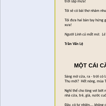
trời sắp mưa!
Tôi sẽ có bài thơ nhảm như
Tôi đưa hai bàn tay hứng g
xưa!
Người Lính cũ mắt mờ. Lẽ n
Trần Vấn Lệ
MỘT CÁI C
Sáng mở cửa, ra - trời có
Thu mới? Hết nóng, mùa T
Nghĩ thế cho lòng vơi bớt 
nhà cửa, trẻ, già, nước cuố
Đây, có tự nhiên..., khôn