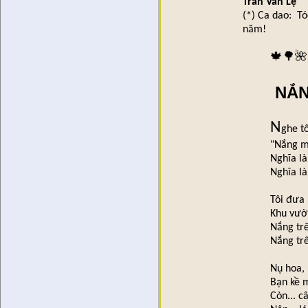
Trần Vấn Lệ
(*) Ca dao: Tó
năm!
🍁🌳🌺
NẮ
N
ghe t
"Nắng m
Nghĩa l
Nghĩa l
Tôi đưa 
Khu vườn
Nắng tr
Nắng tr
Nụ hoa,
Bạn kề 
Còn... c