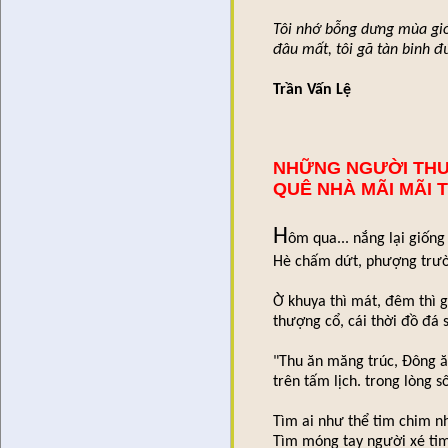
Tôi nhớ bỗng dưng mùa gió
đâu mất, tôi gã tàn binh đ
Trần Vấn Lệ
🌿
NHỮNG NGƯỜI TH
QUÊ NHÀ MÃI MÃI 
H
ôm qua... nắng lại giốn
Hè chấm dứt, phượng trườ
Ờ khuya thì mát, đêm thì g
thượng cổ, cái thời đồ đá s
"Thu ăn măng trúc, Đông ăn
trên tấm lịch. trong lòng s
Tìm ai như thể tim chim nh
Tìm móng tay người xé tim