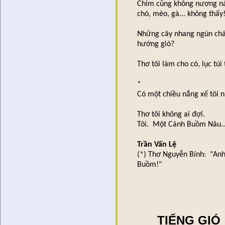
Chim cũng không nương ná
chó, mèo, gà... không thấy
Những cây nhang ngún cháy 
hướng gió?
Thơ tôi làm cho có, lục tú
*
Có một chiều nắng xế tôi 
Thơ tôi không ai đợi.
Tôi. Một Cánh Buồm Nâu...
Trần Vấn Lệ
(*) Thơ Nguyễn Bính: "An
Buồm!"
TIẾNG GIÓ