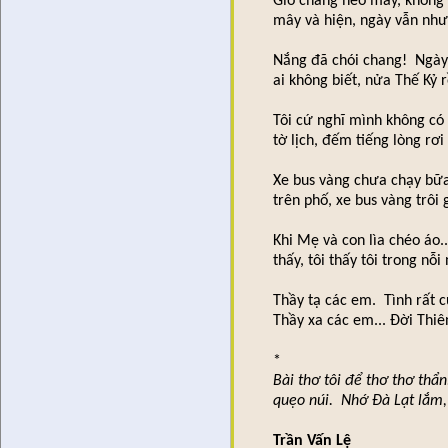
Gió chẳng heo may, không 
mây và hiện, ngày vẫn như
Nắng đã chói chang! Ngày 
ai không biết, nửa Thế Kỷ rồ
Tôi cứ nghĩ mình không có
tờ lịch, đếm tiếng lòng rơi
Xe bus vàng chưa chạy bữ
trên phố, xe bus vàng trôi
Khi Mẹ và con lìa chéo áo..
thấy, tôi thấy tôi trong nỗ
Thầy tạ các em. Tình rất c
Thầy xa các em... Đời Thiê
*
Bài thơ tôi để thơ thơ th
quẹo núi. Nhớ Đà Lạt lắm, 
Trần Vấn Lệ