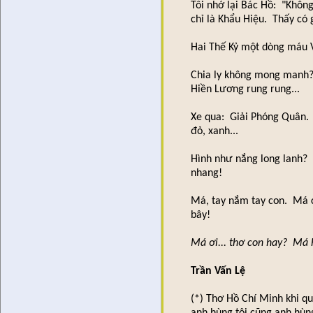
Tôi nhớ lại Bác Hồ: "Khôn
chỉ là Khẩu Hiệu. Thấy có 
Hai Thế Kỷ một dòng máu 
Chia ly không mong manh? 
Hiền Lương rung rung...
Xe qua: Giải Phóng Quân.
đỏ, xanh...
Hình như nắng long lanh?
nhang!
Má, tay nắm tay con. Má c
bây!
Má ơi... thơ con hay? Má h
Trần Vấn Lệ
(*) Thơ Hồ Chí Minh khi q