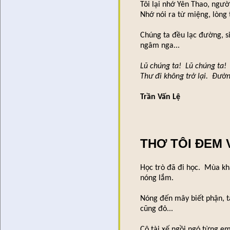
Tôi lại nhớ Yên Thao, ngườ
Nhớ nói ra từ miệng, lòng 
Chúng ta đều lạc đường, 
ngâm nga...
Lũ chúng ta! Lũ chúng ta!
Thư đi không trở lại. Đườ
Trần Vấn Lệ
🌿
THƠ TÔI ĐEM 
Học trò đã đi học. Mùa kh
nóng lắm.
Nóng đến mây biết phận, t
cũng đỏ...
Cô tài xế ngồi ngó từng e