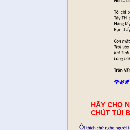
Nên... l
Tôi chỉ 
Tây Thi 
Nàng lấ
Bạn thấ
Con mắt
Trời vào
Khi Tìn
Lòng biế
Trần Vấ
🌹🌿🍂
HÃY CHO 
CHÚT TỦI 
Ô
i thích chứ nghe người t