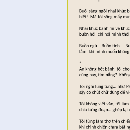
Buổi sáng ngồi nhai khúc 
biết! Mà tôi sống mấy mươ
Nhai khúc bánh mì vẽ khúc 
buồn hỏi, chỉ hỏi mình thô
Buồn ngủ... Buồn tình... B
lắm, khi mình muốn không 
*
Ăn không hết bánh, tôi cho
cũng bay, tìm nắng? Khôn
Tôi nghĩ lung tung... như 
sậy có chút chữ dùng để viế
Tôi không viết văn, tôi là
chia từng đoạn... ghép lại
Tôi từng làm thơ trên chiế
khi chinh chiến chưa bắt n