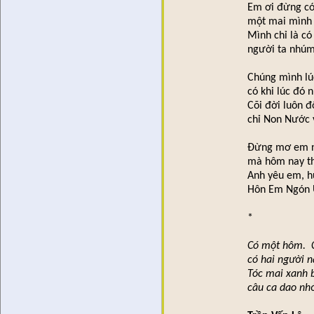
Em ơi đừng có
một mai mình 
Mình chỉ là có 
người ta nhúm 
Chúng mình lú
có khi lúc đó n
Cõi đời luôn đ
chỉ Non Nước
Đừng mơ em n
mà hôm nay thấ
Anh yêu em, h
Hôn Em Ngón 
*
Có một hôm. C
có hai người n
Tóc mai xanh b
câu ca dao nhớ