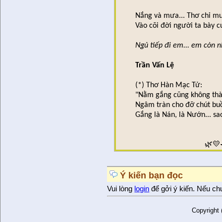
Nắng và mưa... Thơ chỉ mu
Vào cõi đời người ta bày c
Ngủ tiếp đi em... em còn 
Trần Vấn Lệ
(*) Thơ Hàn Mạc Tử:
"Nằm gắng cũng không th
Ngâm tràn cho đỡ chút buồ
Gắng là Nán, là Nướn... s
🌿💛
Ý kiến bạn đọc
Vui lòng
login
để gởi ý kiến. Nếu ch
Copyright