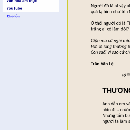
*
Văn hóa ẩm thực
Người đó là ai vậy 
YouTube
quá lạ hình như tên
Chữ lớn
Ờ thôi người đó là T
trăng ai xẻ làm đôi?
Giận mà cứ nghĩ mì
Hỡi ơi lòng thương 
Con suối vì sao cứ c
Trần Vấn Lệ
🌿💛
THƯƠNG
Anh dẫn em và
nhìn đi... nh
Những tấm bia
người ta làm s