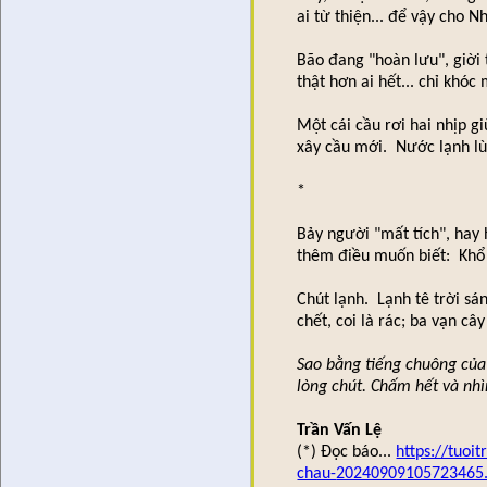
ai từ thiện... để vậy cho 
Bão đang "hoàn lưu", giời
thật hơn ai hết... chỉ khóc
Một cái cầu rơi hai nhịp 
xây cầu mới. Nước lạnh lù
*
Bảy người "mất tích", hay
thêm điều muốn biết: Khổ 
Chút lạnh. Lạnh tê trời s
chết, coi là rác; ba vạn câ
Sao bằng tiếng chuông của
lòng chút. Chấm hết và nhì
Trần Vấn Lệ
(*) Đọc báo...
https://tuoit
chau-
20240909105723465