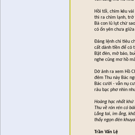
Hồi tối, chim kêu vài
thì ra chim lạnh, tr
Bà con lũ lụt chừ sao
có ổn yên chưa giữa
Đảng lệnh chi tiêu 
cất dành tiền để có t
Bật đèn, mở báo, b
nghe cũng mơ hồ mấy
Dở ảnh ra xem Hồ Ch
đêm Thu này Bác ng
Bác cười - vẫn nụ c
râu bạc phơ nhìn như
Hoàng hạc nhất khứ 
Thu về rón rén có bà
Lắng tai, im ắng, k
thấy ngọn đèn khuya
Trần Vấn Lệ