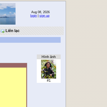
Aug 08, 2026
login
|
sign up
Liên lạc
Hình ảnh
#1