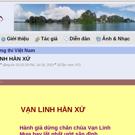
Giới thiệu
Tác giả
Diễn đàn
Ảnh & Nhạc
g thi Việt Nam
INH HÀN XỨ
*
*
đăng lúc 03:32:29 PM, Jul 18, 2024
Số lần xem: 972
*
VẠN LINH HÀN XỨ
Hành giả dừng chân chùa Vạn Linh
Mưa bay lất phất ướt sân đình