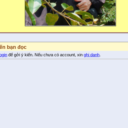
iến bạn đọc
login
để gởi ý kiến. Nếu chưa có account, xin
ghi danh
.