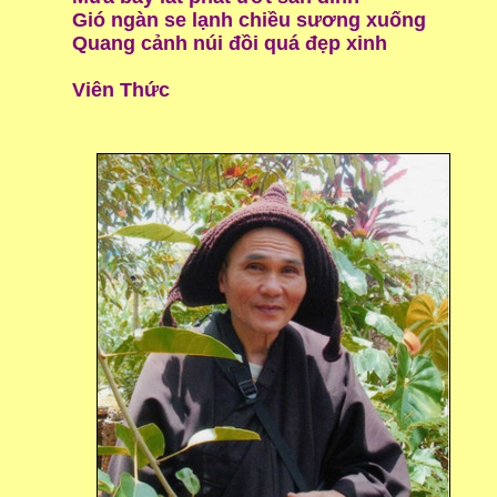
Gió ngàn se lạnh chiều sương xuống
Quang cảnh núi đồi quá đẹp xinh
Viên Thức