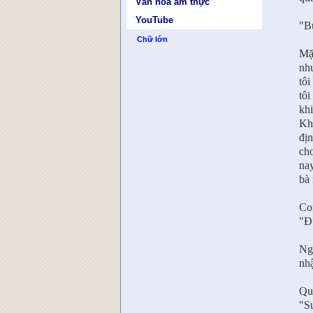
Văn hóa ẩm thực
YouTube
"B
Chữ lớn
Mặc
như
tôi
tôi
khi
Khô
địn
ch
na
bà 
Con
"Đ
Ngh
nhậ
Quá
"S