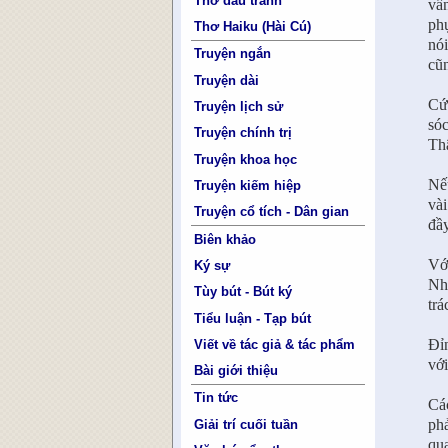
Thơ đấu tranh
vấn
phụ
Thơ Haiku (Hài Cú)
nói
Truyện ngắn
cũn
Truyện dài
Cứ 
Truyện lịch sử
sóc
Truyện chính trị
Thậ
Truyện khoa học
Nếu
Truyện kiếm hiệp
vài
Truyện cổ tích - Dân gian
đầy
Biên khảo
Với
Ký sự
Nhi
Tùy bút - Bút ký
trá
Tiểu luận - Tạp bút
Đỉn
Viết về tác giả & tác phẩm
vớ
Bài giới thiệu
Tin tức
Các
phả
Giải trí cuối tuần
qua