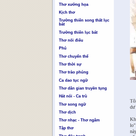
Thơ xướng họa
Kịch thơ
Trường thiên song thất lục
bát
Trường thiên lục bát
Thơ nối điêu
Phú
Thơ chuyển thể
Thơ thời sự
Thơ trào phúng
Ca dao tục ngữ
Thơ dân gian truyền tụng
B
Hát nói - Ca trù
Tôi
Thơ song ngữ
dư 
Thơ dịch
Khi
Thơ nhạc - Thơ ngâm
lo"
Tập thơ
này