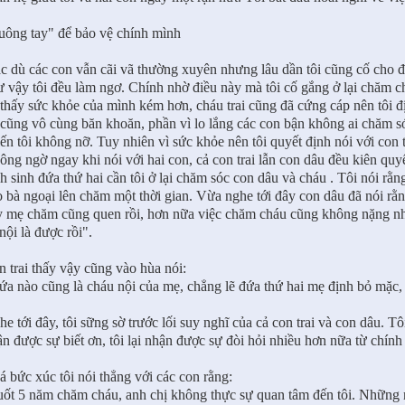
uông tay" để bảo vệ chính mình
 dù các con vẫn cãi vã thường xuyên nhưng lâu dần tôi cũng cố cho đó
 vậy tôi đều làm ngơ. Chính nhờ điều này mà tôi cố gắng ở lại chăm c
 thấy sức khỏe của mình kém hơn, cháu trai cũng đã cứng cáp nên tôi đ
 cũng vô cùng băn khoăn, phần vì lo lắng các con bận không ai chăm só
ến tôi không nỡ. Tuy nhiên vì sức khỏe nên tôi quyết định nói với con t
ng ngờ ngay khi nói với hai con, cả con trai lẫn con dâu đều kiên quyế
h sinh đứa thứ hai cần tôi ở lại chăm sóc con dâu và cháu . Tôi nói rằ
o bà ngoại lên chăm một thời gian. Vừa nghe tới đây con dâu đã nói r
y mẹ chăm cũng quen rồi, hơn nữa việc chăm cháu cũng không nặng nhọ
nội là được rồi".
 trai thấy vậy cũng vào hùa nói:
ứa nào cũng là cháu nội của mẹ, chẳng lẽ đứa thứ hai mẹ định bỏ mặc,
e tới đây, tôi sững sờ trước lối suy nghĩ của cả con trai và con dâu. T
n được sự biết ơn, tôi lại nhận được sự đòi hỏi nhiều hơn nữa từ chín
 bức xúc tôi nói thẳng với các con rằng:
uốt 5 năm chăm cháu, anh chị không thực sự quan tâm đến tôi. Những n