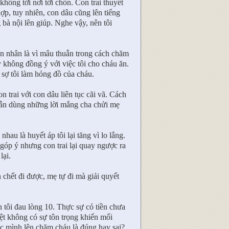
không tới nơi tới chốn. Con trai thuyết
ợp, tuy nhiên, con dâu cũng lên tiếng
 bà nội lên giúp. Nghe vậy, nên tôi
ên nhân là vì mâu thuẫn trong cách chăm
 không đồng ý với việc tôi cho cháu ăn.
 sợ tôi làm hỏng đồ của cháu.
n trai với con dâu liên tục cãi vã. Cách
g vẫn dùng những lời mắng cha chửi mẹ
hau là huyết áp tôi lại tăng vì lo lắng.
 góp ý nhưng con trai lại quay ngược ra
lại.
 chết đi được, mẹ tự đi mà giải quyết
n tôi đau lòng 10. Thực sự có tiền chưa
iệt không có sự tôn trọng khiến mối
iệc mình lên chăm cháu là đúng hay sai?