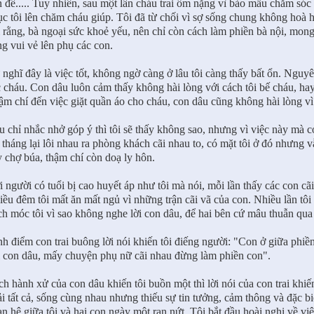
 đề..... Tuy nhiên, sau một lần cháu trai ốm nặng vì bảo mẫu chăm sóc 
c tôi lên chăm cháu giúp. Tôi đã từ chối vì sợ sống chung không hoà h
 rằng, bà ngoại sức khoẻ yếu, nên chỉ còn cách làm phiền bà nội, mong
g vui vẻ lên phụ các con.
nghĩ đây là việc tốt, không ngờ càng ở lâu tôi càng thấy bất ổn. Nguy
 cháu. Con dâu luôn cảm thấy không hài lòng với cách tôi bế cháu, hay
m chí đến việc giặt quần áo cho cháu, con dâu cũng không hài lòng vì
 chỉ nhắc nhở góp ý thì tôi sẽ thấy không sao, nhưng vì việc này mà co
 tháng lại lôi nhau ra phòng khách cãi nhau to, có mặt tôi ở đó nhưn
 chợ búa, thậm chí còn doạ ly hôn.
 người có tuổi bị cao huyết áp như tôi mà nói, mỗi lần thấy các con cãi n
ều đêm tôi mất ăn mất ngủ vì những trận cãi vã của con. Nhiều lần tôi
ch móc tôi vì sao không nghe lời con dâu, để hai bên cứ mâu thuẫn qua 
h điểm con trai buông lời nói khiến tôi điếng người: "Con ở giữa phiền
i con dâu, mấy chuyện phụ nữ cãi nhau đừng làm phiền con".
h hành xử của con dâu khiến tôi buồn một thì lời nói của con trai khiế
i tất cả, sống cùng nhau nhưng thiếu sự tin tưởng, cảm thông và đặc b
n hệ giữa tôi và hai con ngày một rạn nứt. Tôi bắt đầu hoài nghi về v