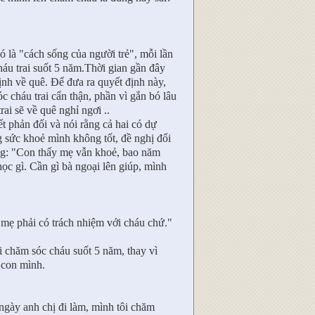
 là "cách sống của người trẻ", mỗi lần
háu trai suốt 5 năm.Thời gian gần đây
ịnh về quê. Để đưa ra quyết định này,
c cháu trai cẩn thận, phần vì gắn bó lâu
rai sẽ về quê nghỉ ngơi ..
t phản đối và nói rằng cả hai có dự
ng sức khoẻ mình không tốt, đề nghị đổi
ằng: "Con thấy mẹ vẫn khoẻ, bao năm
c gì. Cần gì bà ngoại lên giúp, mình
 mẹ phải có trách nhiệm với cháu chứ."
ôi chăm sóc cháu suốt 5 năm, thay vì
h con mình.
gày anh chị đi làm, mình tôi chăm