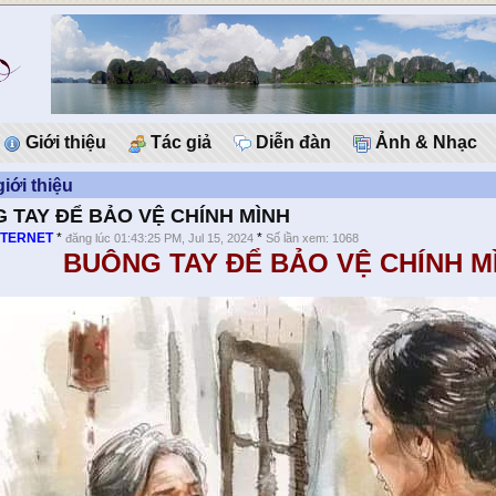
Giới thiệu
Tác giả
Diễn đàn
Ảnh & Nhạc
giới thiệu
 TAY ĐỂ BẢO VỆ CHÍNH MÌNH
NTERNET
*
*
đăng lúc 01:43:25 PM, Jul 15, 2024
Số lần xem: 1068
UÔNG TAY ĐỂ BẢO VỆ CHÍNH M