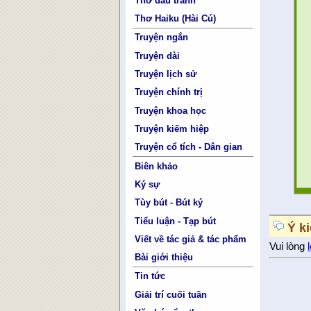
Thơ đấu tranh
Thơ Haiku (Hài Cú)
Truyện ngắn
Truyện dài
Truyện lịch sử
Truyện chính trị
Truyện khoa học
Truyện kiếm hiệp
Truyện cổ tích - Dân gian
Biên khảo
Ký sự
Tùy bút - Bút ký
Tiểu luận - Tạp bút
Ý k
Viết về tác giả & tác phẩm
Vui lòng
Bài giới thiệu
Tin tức
Giải trí cuối tuần