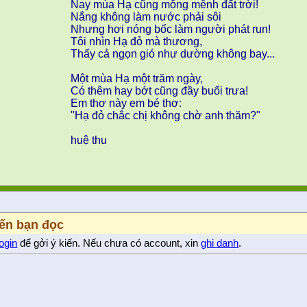
Nay mùa Hạ cũng mông mênh đất trời!
Nắng không làm nước phải sôi
Nhưng hơi nóng bốc làm người phát run!
Tôi nhìn Hạ đỏ mà thương,
Thấy cả ngọn gió như dường không bay...
Một mùa Hạ một trăm ngày,
Có thêm hay bớt cũng đầy buổi trưa!
Em thơ này em bé thơ:
"Hạ đỏ chắc chị không chờ anh thăm?"
huệ thu
iến bạn đọc
login
để gởi ý kiến. Nếu chưa có account, xin
ghi danh
.