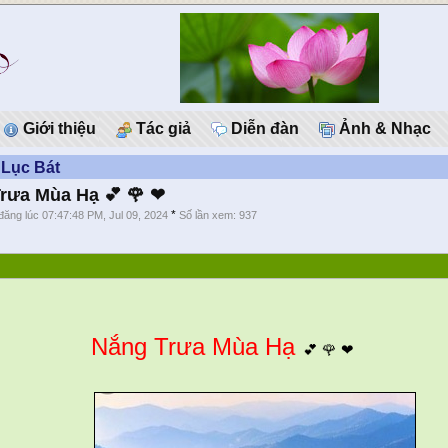
Giới thiệu
Tác giả
Diễn đàn
Ảnh & Nhạc
 Lục Bát
rưa Mùa Hạ 💕 🌹 ❤
*
đăng lúc 07:47:48 PM, Jul 09, 2024
Số lần xem: 937
Nắng Trưa Mùa Hạ
💕 🌹 ❤