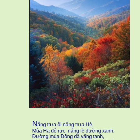
N
ắng trưa ôi nắng trưa Hè,
Mùa Hạ đỏ rực, nắng lề đường xanh.
Đường mùa Đông đã vắng tanh,