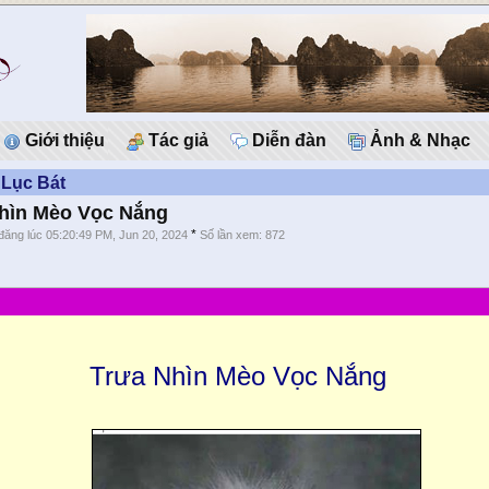
Giới thiệu
Tác giả
Diễn đàn
Ảnh & Nhạc
 Lục Bát
hìn Mèo Vọc Nắng
*
đăng lúc 05:20:49 PM, Jun 20, 2024
Số lần xem: 872
Trưa Nhìn Mèo Vọc Nắng