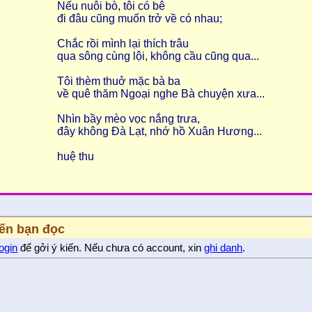
Nếu nuôi bò, tôi có bê
đi đâu cũng muốn trở về có nhau;
Chắc rồi mình lại thích trâu
qua sông cùng lội, không cầu cũng qua...
Tôi thèm thuở mặc bà ba
về quê thăm Ngoại nghe Bà chuyện xưa...
Nhìn bầy mèo vọc nắng trưa,
đây không Đà Lạt, nhớ hồ Xuân Hương...
huệ thu
iến bạn đọc
login
để gởi ý kiến. Nếu chưa có account, xin
ghi danh
.