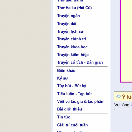
Thơ đấu tranh
Thơ Haiku (Hài Cú)
Truyện ngắn
Truyện dài
Truyện lịch sử
Truyện chính trị
Truyện khoa học
Truyện kiếm hiệp
Truyện cổ tích - Dân gian
Biên khảo
Ký sự
Tùy bút - Bút ký
Tiểu luận - Tạp bút
Ý k
Viết về tác giả & tác phẩm
Vui lòng
Bài giới thiệu
Tin tức
Giải trí cuối tuần