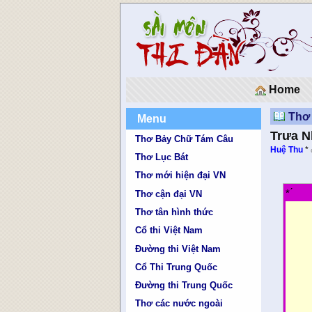
Home
Thơ
Menu
Trưa N
Thơ Bảy Chữ Tám Câu
Huệ Thu
*
Thơ Lục Bát
Thơ mới hiện đại VN
* ́
Thơ cận đại VN
Thơ tân hình thức
Cổ thi Việt Nam
Đường thi Việt Nam
Cổ Thi Trung Quốc
Đường thi Trung Quốc
Thơ các nước ngoài