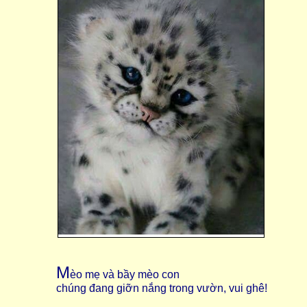
M
èo mẹ và bầy mèo con
chúng đang giỡn nắng trong vườn, vui ghê!