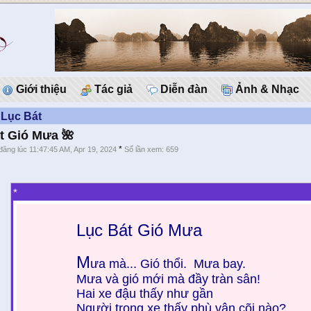
Giới thiệu
Tác giả
Diễn đàn
Ảnh & Nhạc
 Lục Bát
t Gió Mưa 🌺
*
đăng lúc 11:47:45 AM, Apr 19, 2024
Số lần xem: 659
*
Lục Bát Gió Mưa
M
ưa mà... Gió thổi. Mưa bay.
Mưa và gió mới mà đầy tràn sân!
Hai xe đậu thấy như gần
Người trong xe thấy phù vân cõi nào?