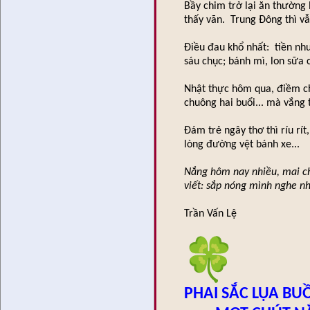
Bầy chim trở lại ăn thường
thấy vãn. Trung Đông thì vẫn
Điều đau khổ nhất: tiền nh
sáu chục; bánh mì, lon sữa 
Nhật thực hôm qua, điềm ch
chuông hai buổi... mà vắng 
Đám trẻ ngây thơ thì ríu rít
lòng đường vệt bánh xe...
Nắng hôm nay nhiều, mai ch
viết: sắp nóng mình nghe nh
Trần Vấn Lệ
PHAI SẮC LỤA B