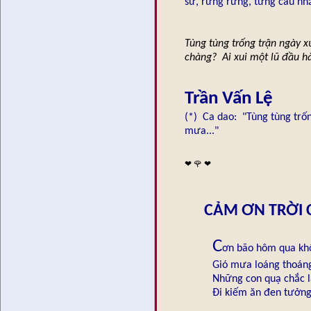
sử, rưng rưng, từng câu nhắ
Tùng tùng trống trận ngày xư
chàng? Ai xui một lũ đầu hà
Trần Vấn Lệ
(*) Ca dao: "Tùng tùng trố
mưa..."
❤ 🌹 ❤
CẢM ƠN TRỜI 
C
ơn bão hôm qua khô
Gió mưa loáng thoán
Những con quạ chắc l
Đi kiếm ăn đen tưởng 