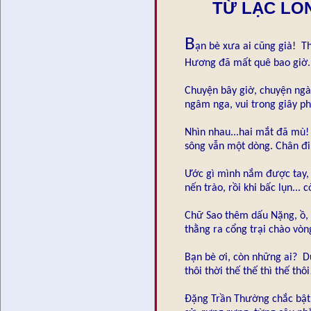
TỪ LẠC LO
B
ạn bè xưa ai cũng già! Th
Hương đã mất quê bao giờ..
Chuyện bây giờ, chuyện ngà
ngâm nga, vui trong giây ph
Nhìn nhau...hai mắt đã mù! 
sông vẫn một dòng. Chân đi
Ước gì mình nắm được tay, 
nến trào, rồi khi bấc lụn... 
Chữ Sao thêm dấu Nặng, ồ, 
thằng ra cổng trại chào vòn
Bạn bè ơi, còn những ai? Dư
thôi thời thế thế thì thế thôi
Đặng Trần Thường chắc bật 