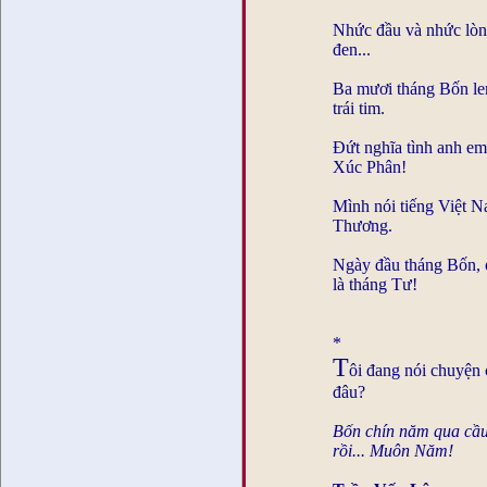
Nhức đầu và nhức lòng
đen...
Ba mươi tháng Bốn le
trái tim.
Đứt nghĩa tình anh em
Xúc Phân!
Mình nói tiếng Việt 
Thương.
Ngày đầu tháng Bốn, o
là tháng Tư!
*
T
ôi đang nói chuyện
đâu?
Bốn chín năm qua cầ
rồi... Muôn Năm!