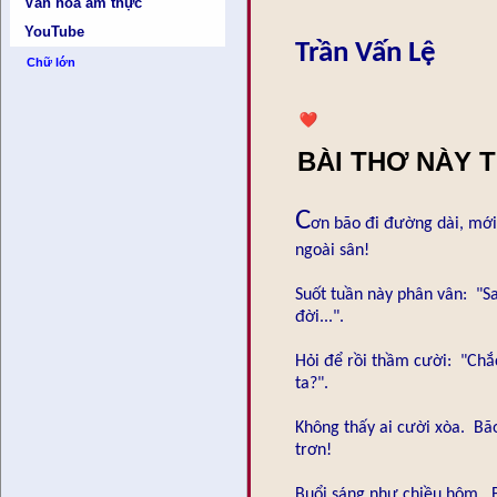
Văn hóa ẩm thực
YouTube
Trần Vấn Lệ
Chữ lớn
BÀI THƠ NÀY 
C
ơn bão đi đường dài, mới
ngoài sân!
Suốt tuần này phân vân: "S
đời...".
Hỏi để rồi thầm cười: "Chắc
ta?".
Không thấy ai cười xòa. Bã
trơn!
Buổi sáng như chiều hôm. 