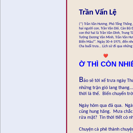
Trần Vấn Lệ
(*) Trần Văn Hương, Phó Tổng Thống,
hai người con, Trần Văn Dõi, Cán Bộ
con thứ hai là Trần Văn Dĩnh, Trung 
Tướng Dương Văn Mình, Trần Văn Hư
Biển Máu!". Ngày 30-4-1975, đến nh
Cha buổi trưa... Lịch sử đi qua nhữn
Ờ THÌ CÒN NHI
B
ão sẽ tới xế trưa ngày T
những trận gió lang thang..
thời là thế. Biến chuyển trờ
Ngày hôm qua đã qua. Ngày h
cũng hung hăng. Mưa chắc 
rửa mặt? Tin thời tiết có nh
Chuyện cà phê thành chuyện