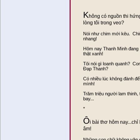
K
hông có nguồn thi hứng
lòng tôi trong veo?
Nói như chim mới kêu. Chi
nhang!
Hôm nay Thanh Minh đang 
thật xanh!
Tôi nói gì loanh quanh? Co
Đạp Thanh?
Có nhiều lúc không đành để
mình!
Trăm triệu người lam thinh, 
bay...
*
Ô
i bài thơ hôm nay...chỉ
âm!
Những con chữ không văn ch