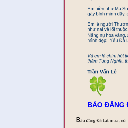
Em hiền như Ma Soe
gáy bình minh dậy,
Em là người Thượng 
như nai về lối thuộ
Nâng nụ hoa vàng,
mình đẹp: Yêu Đà Lạ
Và em là chim hót t
thăm Tùng Nghĩa, t
Trần Vấn Lệ
BÁO ĐĂNG 
B
áo đăng Đà Lạt mưa, núi 