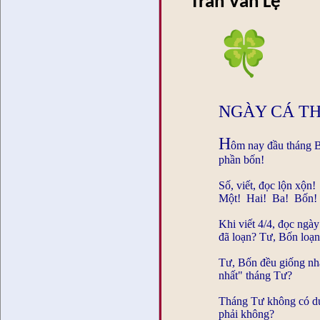
Trần Vấn Lệ
NGÀY CÁ T
H
ôm nay đầu tháng B
phần bốn!
Số, viết, đọc lộn xộn!
Một! Hai! Ba! Bốn!
Khi viết 4/4, đọc ngà
đã loạn? Tư, Bốn loạ
Tư, Bốn đều giống nha
nhất" tháng Tư?
Tháng Tư không có dư
phải không?