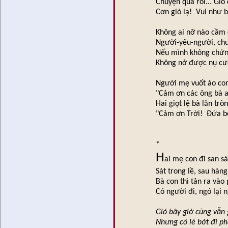
Chuyện qua rồi... Gió
Cơn gió lạ! Vui như 
Không ai nỡ nào cầm 
Người-yêu-người, ch
Nếu mình không chứn
Không nở được nụ cườ
Người mẹ vuốt áo con,
"Cảm ơn các ông bà an
Hai giọt lệ bà lăn trò
"Cảm ơn Trời! Đứa b
*
H
ai mẹ con đi san 
Sát trong lề, sau hàng
Bà con thì tản ra vào 
Có người đi, ngó lại 
Gió bây giờ cũng vẫn 
Nhưng có lẽ bớt đi ph