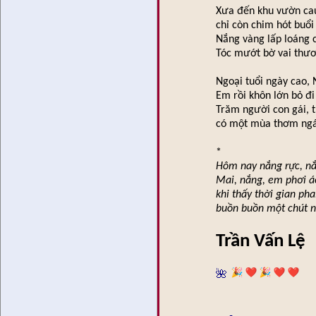
Xưa đến khu vườn ca
chỉ còn chim hót buổi
Nắng vàng lấp loáng c
Tóc mướt bờ vai thư
Ngoại tuổi ngày cao, 
Em rồi khôn lớn bỏ đi 
Trăm người con gái,
có một mùa thơm ngát
*
Hôm nay nắng rực, nắ
Mai, nắng, em phơi á
khi thấy thời gian pha
buồn buồn một chút 
Trần Vấn Lệ
🌺