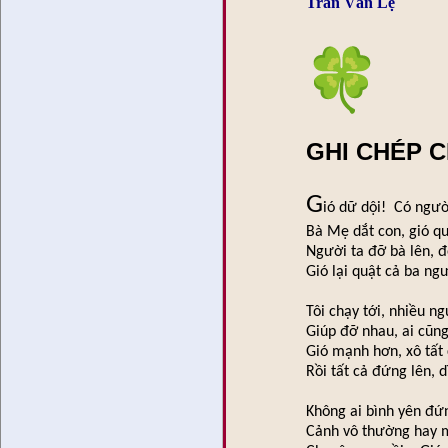
Trần Vấn Lệ
GHI CHÉP C
G
ió dữ dội! Có ngườ
Bà Mẹ dắt con, gió q
Người ta đỡ bà lên, 
Gió lại quật cả ba ng
Tôi chạy tới, nhiều ng
Giúp đỡ nhau, ai cũn
Gió mạnh hơn, xô tất
Rồi tất cả đứng lên, d
Không ai bình yên đứ
Cảnh vô thường hay 