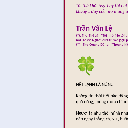
Tôi thả khói bay, bay tới nú
khuấy... đáy cốc mơ máng án
Trần Vấn Lệ
(*). Thơ Thế Lữ: "Tôi nhớ Me tôi t
nội, áo đỏ Người đưa trước giậu ph
(**) Thơ Quang Dũng: "Thoáng hi
HẾT LẠNH LÀ NÓNG
Không tin thời tiết nào đăn
quá nóng, mong mưa chỉ mu
Người ta như thế, mình như
nào ngay thẳng cả, vui, bu