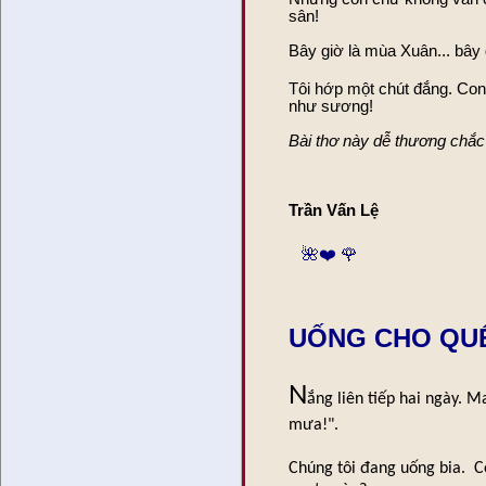
sân!
Bây giờ là mùa Xuân... b
Tôi hớp một chút đắng. Co
như sương!
Bài thơ này dễ thương chắc
Trần Vấn Lệ
🌺❤️ 🌹
UỐNG CHO QUÊ
N
ắng liên tiếp hai ngày. 
mưa!".
Chúng tôi đang uống bia. C