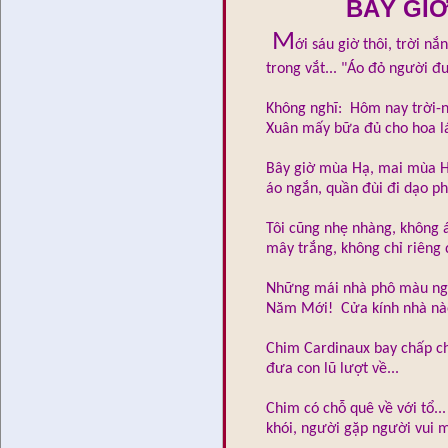
BÂY GIỜ
M
ới sáu giờ thôi, trời nắ
trong vắt... "Áo đỏ người đư
Không nghĩ: Hôm nay trời-
Xuân mấy bữa đủ cho hoa l
Bây giờ mùa Hạ, mai mùa H
áo ngắn, quần đùi đi dạo phố
Tôi cũng nhẹ nhàng, không 
mây trắng, không chỉ riêng 
Những mái nhà phô màu ngói
Năm Mới! Cửa kính nhà nào
Chim Cardinaux bay chấp ch
đưa con lũ lượt về...
Chim có chỗ quê về với tổ.
khói, người gặp người vui m