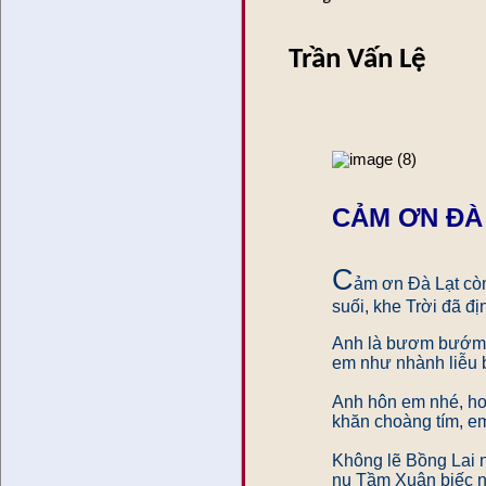
Trần Vấn Lệ
CẢM ƠN ĐÀ
C
ảm ơn Đà Lạt cò
suối, khe Trời đã đ
Anh là bươm bướm,
em như nhành liễu b
Anh hôn em nhé, ho
khăn choàng tím, em
Không lẽ Bồng Lai 
nụ Tầm Xuân biếc 