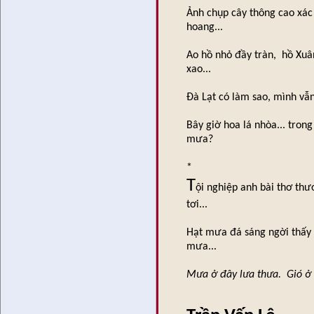
Ảnh chụp cây thông cao xác
hoang...
Ao hồ nhỏ đầy tràn, hồ Xu
xao...
Đà Lạt có làm sao, mình vẫ
Bây giờ hoa lá nhòa... tron
mưa?
*
T
ội nghiệp anh bài thơ t
tơi...
Hạt mưa đá sáng ngời thấy 
mưa...
Mưa ở đây lưa thưa. Gió ở