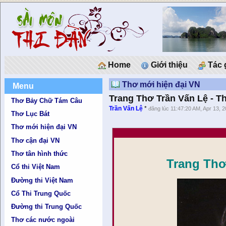
Home
Giới thiệu
Tác 
Thơ mới hiện đại VN
Menu
Trang Thơ Trần Vấn Lệ - T
Thơ Bảy Chữ Tám Câu
Trần Vấn Lệ
*
đăng lúc 11:47:20 AM, Apr 13, 
Thơ Lục Bát
Thơ mới hiện đại VN
Thơ cận đại VN
Thơ tân hình thức
Trang Thơ
Cổ thi Việt Nam
Đường thi Việt Nam
Cổ Thi Trung Quốc
Đường thi Trung Quốc
Thơ các nước ngoài