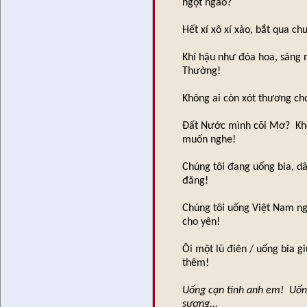
ngọt ngào?
Hết xí xô xí xào, bắt qua ch
Khí hậu như đóa hoa, sáng 
Thường!
Không ai còn xót thương ch
Đất Nước mình cõi Mơ? Không
muốn nghe!
Chúng tôi đang uống bia, dâ
đăng!
Chúng tôi uống Việt Nam ng
cho yên!
Ôi một lũ điên / uống bia g
thêm!
Uống cạn tình anh em! Uốn
sương...