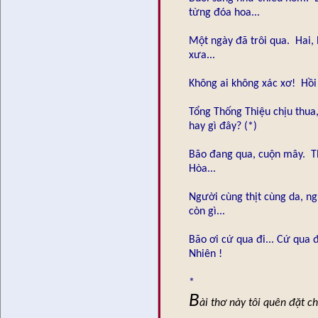
từng đóa hoa...
Một ngày đã trôi qua. Hai, 
xưa...
Không ai không xác xơ! Hồi 
Tổng Thống Thiệu chịu thu
hay gì đây? (*)
Bão đang qua, cuộn mây. Th
Hòa...
Người cùng thịt cùng da, ng
còn gì...
Bão ơi cứ qua đi... Cứ qu
Nhiên !
*
B
ài thơ này tôi quên đặt c