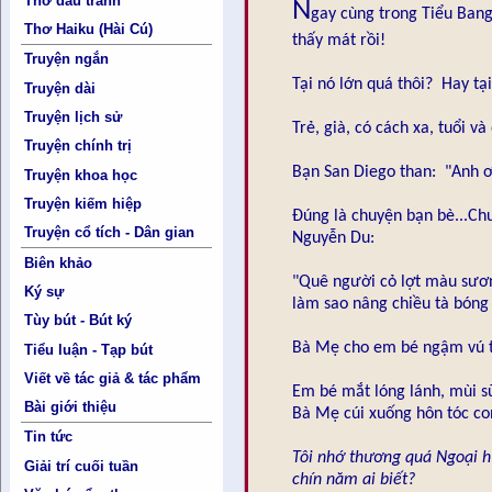
Thơ đấu tranh
N
gay cùng trong Tiểu Bang 
Thơ Haiku (Hài Cú)
thấy mát rồi!
Truyện ngắn
Tại nó lớn quá thôi? Hay tại
Truyện dài
Truyện lịch sử
Trẻ, già, có cách xa, tuổi v
Truyện chính trị
Bạn San Diego than: "Anh ơ
Truyện khoa học
Truyện kiếm hiệp
Đúng là chuyện bạn bè...Ch
Truyện cổ tích - Dân gian
Nguyễn Du:
Biên khảo
"Quê người cỏ lợt màu sươ
Ký sự
làm sao nâng chiều tà bóng
Tùy bút - Bút ký
Bà Mẹ cho em bé ngậm vú tr
Tiểu luận - Tạp bút
Viết về tác giả & tác phẩm
Em bé mắt lóng lánh, mùi s
Bài giới thiệu
Bà Mẹ cúi xuống hôn tóc con
Tin tức
Tôi nhớ thương quá Ngoại 
Giải trí cuối tuần
chín năm ai biết?