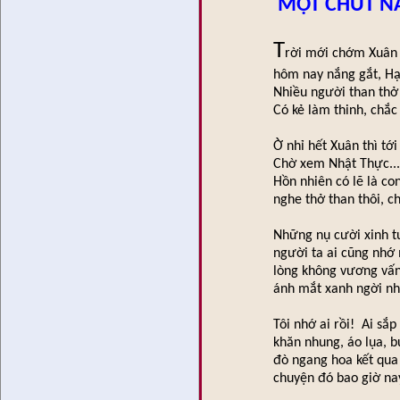
MỘT CHÚT NẮN
T
rời mới chớm Xuân
hôm nay nắng gắt, Hạ
Nhiều người than thở
Có kẻ làm thinh, chắc
Ờ nhỉ hết Xuân thì tới
Chờ xem Nhật Thực...
Hồn nhiên có lẽ là con
nghe thở than thôi, 
Những nụ cười xinh t
người ta ai cũng nhớ
lòng không vương vấn
ánh mắt xanh ngời nh
Tôi nhớ ai rồi! Ai sắp
khăn nhung, áo lụa, 
đò ngang hoa kết qua
chuyện đó bao giờ n