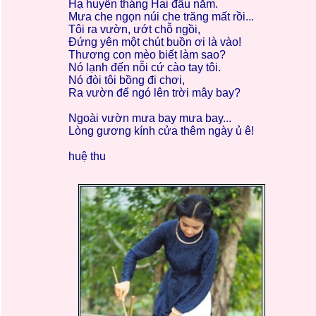
Hạ huyền tháng Hai đầu năm.
Mưa che ngọn núi che trăng mất rồi...
Tôi ra vườn, ướt chỗ ngồi,
Đứng yên một chút buồn ơi là vào!
Thương con mèo biết làm sao?
Nó lạnh đến nỗi cứ cào tay tôi.
Nó đòi tôi bồng đi chơi,
Ra vườn để ngó lên trời mây bay?
Ngoài vườn mưa bay mưa bay...
Lòng gương kính cửa thêm ngày ủ ê!
huệ thu