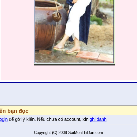
iến bạn đọc
login
để gởi ý kiến. Nếu chưa có account, xin
ghi danh
.
Copyright (C) 2008 SaiMonThiDan.com