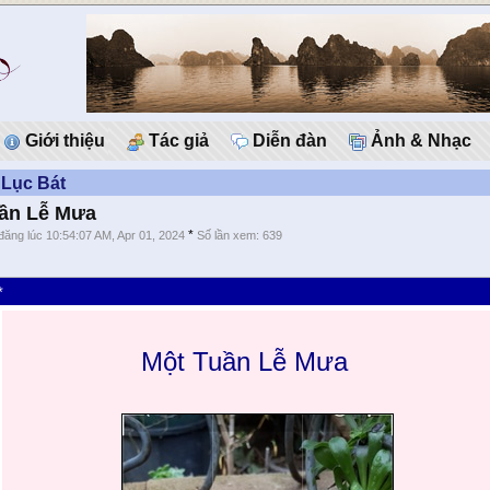
Giới thiệu
Tác giả
Diễn đàn
Ảnh & Nhạc
 Lục Bát
ần Lễ Mưa
*
đăng lúc 10:54:07 AM, Apr 01, 2024
Số lần xem: 639
*
Một Tuần Lễ Mưa