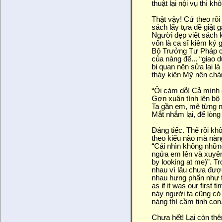
thuật lại nội vụ thì kh
Thật vậy! Cứ theo rõ
sách lấy tựa đề giật 
Người đẹp viết sách 
vốn là ca sĩ kiêm ký
Bộ Trưởng Tư Pháp củ
của nàng để... “giao 
bi quan nên sửa lại l
thày kiện Mỹ nên chà
“Ôi cám dỗ! Cả mình 
Gợn xuân tình lên bộ
Ta gần em, mê từng 
Mắt nhắm lại, để lòng
Đáng tiếc. Thế rồi k
theo kiểu nào mà nàng
“Cái nhìn không nhữn
ngửa em lên và xuyên 
by looking at me)”. 
nhau vì lâu chưa đượ
nhau hưng phấn như t
as if it was our first
này người ta cũng có 
nàng thì cầm tinh con.
Chưa hết! Lại còn t