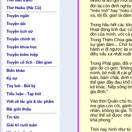
Thơ đấu tranh
èo là tên gọi một 
đời lại còn định nghĩa
Thơ Haiku (Hài Cú)
“mèo mỡ” hay “mèo chu
xa, tội lỗi, gian tà dâ
Truyện ngắn
Truyện dài
Trong hầu hết các tôn 
Hoạt động tình dục c
Truyện lịch sử
đời của mình, với cả 
Truyện chính trị
Trong Thiên Chúa giá
sự gian dâm... Chớ ha
Truyện khoa học
hành vi đi ngược lại 
điều xấu xa nhất xuất
Truyện kiếm hiệp
Truyện cổ tích - Dân gian
Trong Phật giáo, đối 
giới đó có giới: “khô
Biên khảo
mình, bỏ mất đi cái g
luân, bám chặt, dính 
Ký sự
thế gian đầy đau khổ
Tùy bút - Bút ký
kẻ khác. Nếp sống tìn
gia đình.”
Tiểu luận - Tạp bút
Vào thời Quân chủ trư
Viết về tác giả & tác phẩm
mẹ góa con côi, gánh 
Bài giới thiệu
nhân, không tái giá. 
như thế sẽ được nhà 
Tin tức
khả phong.”
Giải trí cuối tuần
Thời nay hình như từ