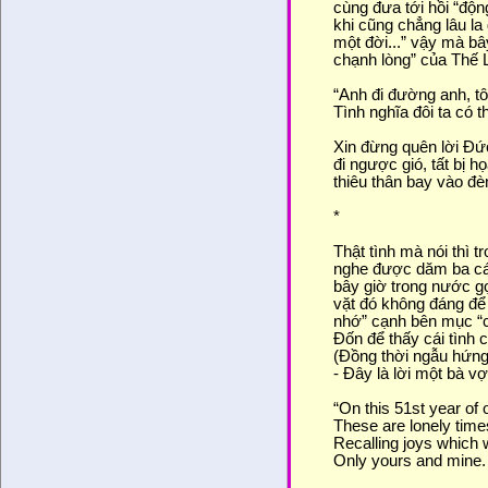
cùng đưa tới hồi “độn
khi cũng chẳng lâu la
một đời...” vậy mà bâ
chạnh lòng” của Thế 
“Anh đi đường anh, tô
Tình nghĩa đôi ta có th
Xin đừng quên lời Đứ
đi ngược gió, tất bị 
thiêu thân bay vào đè
*
Thật tình mà nói thì 
nghe được dăm ba cái
bây giờ trong nước gọi
vặt đó không đáng để
nhớ” cạnh bên mục “c
Đốn để thấy cái tình
(Đồng thời ngẫu hứng 
- Đây là lời một bà v
“On this 51st year of
These are lonely time
Recalling joys which
Only yours and mine.