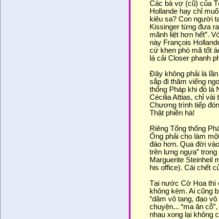
Các bà vợ (cũ) của 
Hollande hay chỉ muố
kiêu sa? Con người t
Kissinger từng đưa ra
mãnh liệt hơn hết”. V
này François Hollande
cứ khen phò mã tốt á
lá cải Closer phanh p
Đây không phải là lầ
sắp đi thăm viếng ng
thống Pháp khi đó là 
Cécilia Attias, chỉ v
Chương trình tiếp đón
Thật phiền hà!
Riêng Tổng thống Phá
Ông phải cho làm một
đáo hơn. Qua đời vào 
trên lưng ngựa” trong
Marguerite Steinheil m
his office). Cái chết 
Tại nước Cờ Hoa thì 
không kém. Ai cũng b
“dâm vô tang, đạo vô 
chuyện... “ma ăn cỗ”,
nhau xong lại không c