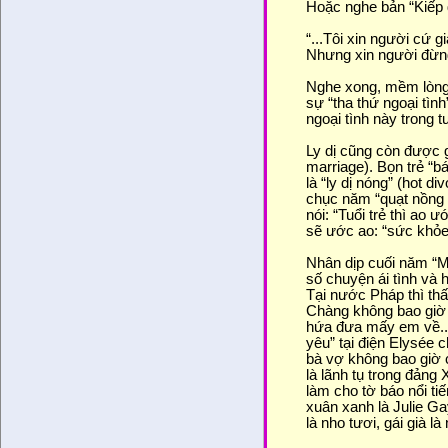
Hoặc nghe bản “Kiếp 
“...Tôi xin người cứ gi
Nhưng xin người đừng l
Nghe xong, mềm lòng 
sự “tha thứ ngoại tì
ngoại tình này trong 
Ly dị cũng còn được gọ
marriage). Bọn trẻ “b
là “ly dị nóng” (hot d
chục năm “quạt nồng ấp
nói: “Tuổi trẻ thì ao 
sẽ ước ao: “sức khỏe,
Nhân dịp cuối năm “M
số chuyện ái tình và 
Tại nước Pháp thì th
Chàng không bao giờ c
hứa đưa mấy em về... 
yêu” tại điện Elysée 
bà vợ không bao giờ c
là lãnh tụ trong đảng 
làm cho tờ báo nổi t
xuân xanh là Julie G
là nho tươi, gái già là