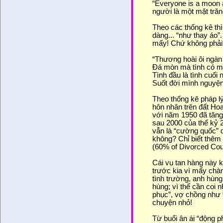
“Everyone is a moon 
người là một mặt trăn
Theo các thống kê t
dàng... “như thay áo”
mấy! Chứ không phải
“Thương hoài ôi ngàn
Đá mòn mà tình có m
Tình đầu là tình cuối 
Suốt đời mình nguyện 
Theo thống kê pháp l
hôn nhân trên đất Ho
với năm 1950 đã tăng
sau 2000 của thế kỷ 
vẫn là “cường quốc” 
không? Chỉ biết thêm 
(60% of Divorced Coup
Cái vụ tan hàng này 
trước kia vì mấy chà
tình trường, anh hùng
hùng; vì thế cần coi 
phục”, vợ chồng như 
chuyện nhỏ!
Từ buổi ân ái “động p