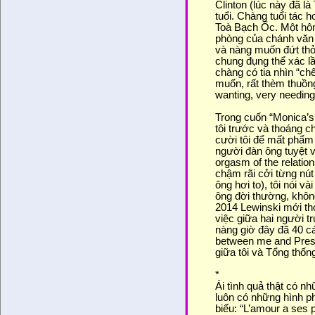
Clinton (lúc này đã l
tuổi. Chàng tuổi tác 
Toà Bạch Ốc. Một hôm
phòng của chánh văn 
và nàng muốn đứt thở
chung đụng thể xác lần
chàng có tia nhìn “ch
muốn, rất thèm thuồng
wanting, very needing
Trong cuốn “Monica’s 
tôi trước và thoáng 
cười tôi để mất phẩm
người đàn ông tuyệt vờ
orgasm of the relation
chậm rãi cởi từng nút 
ông hơi to), tôi nói v
ông đời thường, khôn
2014 Lewinski mới thỏ
việc giữa hai người t
nàng giờ đây đã 40 cá
between me and Presid
giữa tôi và Tổng thống
*
Ái tình quả thật có 
luôn có những hình ph
biểu: “L’amour a ses 