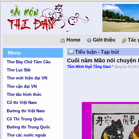
Home
Giới thiệu
Tác 
Tiểu luận - Tạp bút
Menu
Cuối năm Mão nói chuyện
Thơ Bảy Chữ Tám Câu
Tâm Minh Ngô Tằng Giao
*
đăng lúc 09:24:
Thơ Lục Bát
Thơ mới hiện đại VN
Thơ cận đại VN
Thơ tân hình thức
Cổ thi Việt Nam
Đường thi Việt Nam
Cổ Thi Trung Quốc
Đường thi Trung Quốc
Thơ các nước ngoài