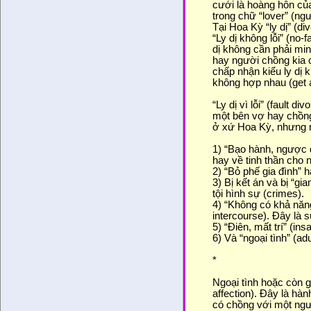
cưới là hoàng hôn của
trong chữ “lover” (ng
Tại Hoa Kỳ “ly dị” (divo
“Ly dị không lỗi” (no-f
dị không cần phải min
hay người chồng kia c
chấp nhận kiểu ly dị 
không hợp nhau (get a
“Ly dị vì lỗi” (fault d
một bên vợ hay chồng 
ở xứ Hoa Kỳ, nhưng n
1) “Bạo hành, ngược đ
hay về tinh thần cho 
2) “Bỏ phế gia đình”
3) Bị kết án và bị “gi
tội hình sự (crimes).
4) “Không có khả năng 
intercourse). Đây là s
5) “Điên, mất trí” (insa
6) Và “ngoại tình” (adu
*
Ngoại tình hoặc còn g
affection). Đây là hà
có chồng với một ngư