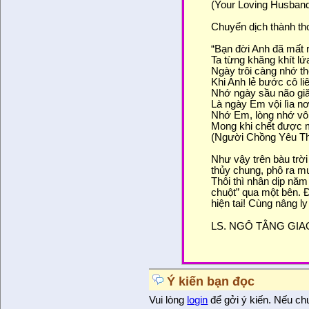
(Your Loving Husband
Chuyển dịch thành th
“Bạn đời Anh đã mất r
Ta từng khăng khít lứ
Ngày trôi càng nhớ t
Khi Anh lẻ bước cô li
Nhớ ngày sầu não giă
Là ngày Em vội lìa nơ
Nhớ Em, lòng nhớ vô
Mong khi chết được 
(Người Chồng Yêu T
Như vậy trên bàu trời 
thủy chung, phô ra m
Thôi thì nhân dịp nă
chuột” qua một bên. 
hiện tai! Cùng nâng l
LS. NGÔ TẰNG GIA
Ý kiến bạn đọc
Vui lòng
login
để gởi ý kiến. Nếu ch