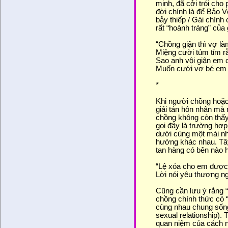
minh, đã cởi trói cho
đời chính là để Bảo V
bảy thiếp / Gái chính
rất “hoành tráng” củ
“Chồng giận thì vợ là
Miệng cười tủm tỉm rằ
Sao anh vội giận em 
Muốn cưới vợ bé em t
*
Khi người chồng hoặc 
giải tán hôn nhân mà 
chồng không còn thấy
gọi đây là trường hợ
dưới cùng một mái nh
hướng khác nhau. Tây 
tan hàng có bên nào hố
“Lệ xóa cho em được
Lời nói yêu thương n
Cũng cần lưu ý rằng “
chồng chính thức có 
cùng nhau chung sống 
sexual relationship).
quan niệm của cách 