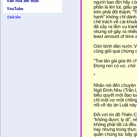
Văn hóa ẩm thực
người bạn đời hãy còn
phần là lén lút, giấu
YouTube
trên phải đổi thành: “
hạnh” không chỉ dành
Chữ lớn
chê trách về cái khoả
đã xảy ra lắm vụ tran
nhưng sẽ gây ra nhiề
least amount of time 
Giới bình dân nước Vi
cũng giỏi quá chừng c
“Trai tân gái góa thì c
Đừng nơi có vợ, chớ 
*
Nhân nói đến chuyện “
Ngô Đình Nhu (Trần L
biểu quyết một đạo luậ
chỉ một vợ một chồng
nổi về dự án Luật này
Đối với tín đồ Thiên 
“không được ly dị”, 
không phải tất cả đều 
hay nhưng trong thực
quần chúng lúc bấy gi