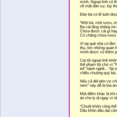
mình. Ngoại tình có t
về mặt dân sự, tùy th
Đàn bà có lẽ luôn đư
“Một trà, một rượu, m
Ba cái lăng nhăng nó 
Chừa được cái gì hay
Có chăng chừa rượu v
Vì tại quê nhà có lắm
thụ, tìm những quan h
mình được có thêm ph
Cái tội ngoại tình kh
thể phạm tội chứ vì 
trẻ” hành nghề... “lá
chiều chuộng quý bà.
Nếu cả đôi bên vợ chồ
nem” này dễ bị tòa án 
Một điểm khác là khi m
án cho ly dị ngay vì 
“Chuột khôn cũng thể
Dầu khôn dầu dại cũn