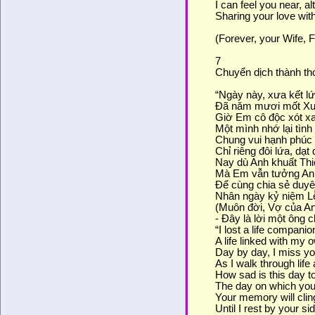
I can feel you near, a
Sharing your love wit
(Forever, your Wife, 
7
Chuyển dịch thành th
“Ngày này, xưa kết lứ
Đã năm mươi mốt Xuâ
Giờ Em cô độc xót x
Một mình nhớ lại tình
Chung vui hạnh phúc
Chỉ riêng đôi lứa, dạ
Nay dù Anh khuất Th
Mà Em vẫn tưởng An
Để cùng chia sẻ duyê
Nhân ngày kỷ niệm L
(Muôn đời, Vợ của An
- Đây là lời một ông 
“I lost a life companio
A life linked with my 
Day by day, I miss y
As I walk through life 
How sad is this day t
The day on which you
Your memory will clin
Until I rest by your sid