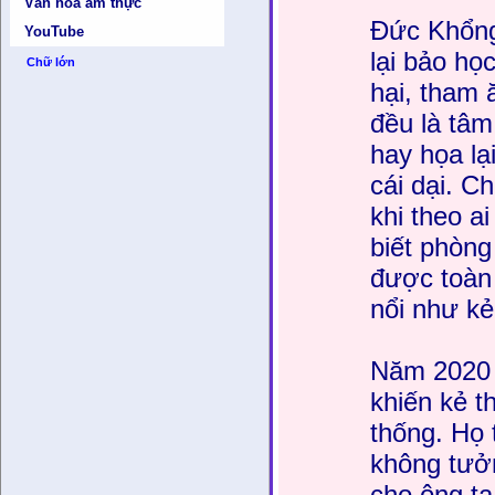
Văn hóa ẩm thực
Đức Khổng
YouTube
lại bảo học
Chữ lớn
hại, tham
đều là tâm
hay họa lạ
cái dại. C
khi theo a
biết phòng
được toàn 
nổi như kẻ 
Năm 2020 g
khiến kẻ t
thống. Họ
không tưở
cho ông ta