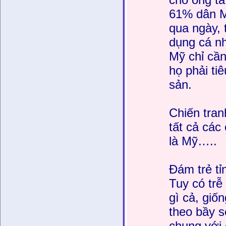
61% dân M
qua ngày, 
dụng cá nh
Mỹ chỉ cần
họ phải ti
sản.
Chiến tran
tất cả các
là Mỹ…..
Đám trẻ tỉ
Tuy có trễ
gì cả, giố
theo bầy s
chung với