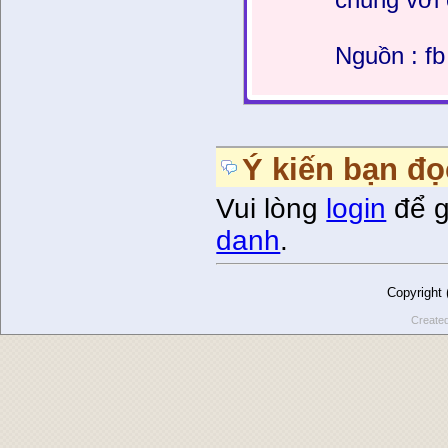
Nguồn : f
Ý kiến bạn đọ
Vui lòng
login
để g
danh
.
Copyright
Create