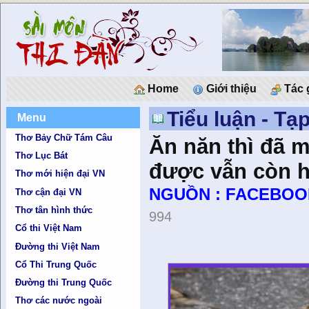
Home
Giới thiệu
Tác 
Tiểu luận - Tạ
Menu
Thơ Bảy Chữ Tám Câu
Ăn năn thì đã 
Thơ Lục Bát
được vẫn còn 
Thơ mới hiện đại VN
NGUỒN : FACEBOO
Thơ cận đại VN
Thơ tân hình thức
994
Cổ thi Việt Nam
Đường thi Việt Nam
Cổ Thi Trung Quốc
Đường thi Trung Quốc
Thơ các nước ngoài