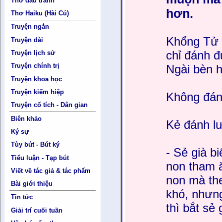
Thơ đấu tranh
hơn.
Thơ Haiku (Hài Cú)
Truyện ngắn
Khổng Tử 
Truyện dài
chỉ đánh 
Truyện lịch sử
Truyện chính trị
Ngài bèn h
Truyện khoa học
Truyện kiếm hiệp
Không đánh
Truyện cổ tích - Dân gian
Biên khảo
Kẻ đánh lư
Ký sự
Tùy bút - Bút ký
- Sẻ già b
Tiểu luận - Tạp bút
non tham ă
Viết về tác giả & tác phẩm
non mà the
Bài giới thiệu
khó, nhưng
Tin tức
thì bắt sẻ 
Giải trí cuối tuần