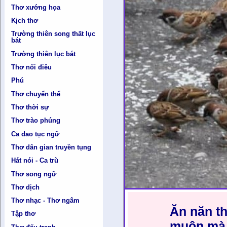
Thơ xướng họa
Kịch thơ
Trường thiên song thất lục
bát
Trường thiên lục bát
Thơ nối điêu
Phú
Thơ chuyển thể
Thơ thời sự
Thơ trào phúng
Ca dao tục ngữ
Thơ dân gian truyền tụng
Hát nói - Ca trù
Thơ song ngữ
Thơ dịch
Thơ nhạc - Thơ ngâm
Ăn năn t
Tập thơ
muộn mà 