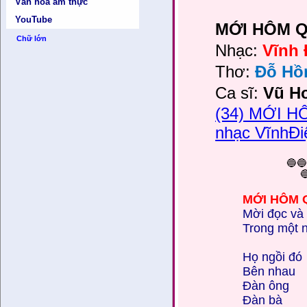

Văn hóa ẩm thực
YouTube
MỚI HÔM Q
Chữ lớn
Nhạc:
Vĩnh
Thơ:
Đỗ Hồ
Ca sĩ:
Vũ
H
(34) MỚI H
nhạc VĩnhĐi
🔵🔵

MỚI HÔM Q
Mời đọc và
Trong một n
Họ ngồi đó
Bên nhau
Đàn ông
Đàn bà