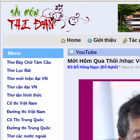
Home
Giới thiệu
Tác 
YouTube
Menu
Mới Hôm Qua Thôi /nhạc Võ
Thơ Bảy Chữ Tám Câu
BS Đỗ Hồng Ngọc (Đỗ Nghê)
*
đăng lúc 08
Thơ Lục Bát
Thơ mới hiện đại VN
Thơ cận đại VN
Thơ tân hình thức
Cổ thi Việt Nam
Đường thi Việt Nam
Cổ Thi Trung Quốc
Đường thi Trung Quốc
Thơ các nước ngoài