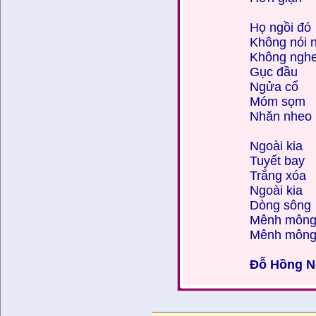
Họ ngồi đó
Không nói 
Không ngh
Gục đầu
Ngửa cổ
Móm sọm
Nhăn nheo
Ngoài kia
Tuyết bay
Trắng xóa
Ngoài kia
Dòng sông
Mênh môn
Mênh môn
Đỗ Hồng 