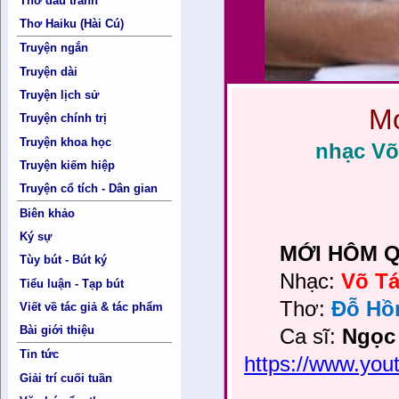
Thơ đấu tranh
Thơ Haiku (Hài Cú)
Truyện ngắn
Truyện dài
Truyện lịch sử
M
Truyện chính trị
Truyện khoa học
nhạc Võ
Truyện kiếm hiệp
Truyện cổ tích - Dân gian
Biên khảo
Ký sự
MỚI HÔM Q
Tùy bút - Bút ký
Nhạc:
Võ T
Tiểu luận - Tạp bút
Thơ:
Đỗ Hồ
Viết về tác giả & tác phẩm
Bài giới thiệu
Ca sĩ:
Ngọc
Tin tức
https://www.yo
Giải trí cuối tuần