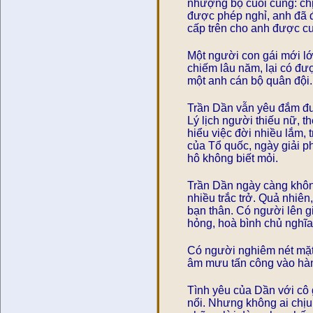
nhượng bộ cuối cùng: chị
được phép nghỉ, anh đã 
cấp trên cho anh được c
Một người con gái mới lớ
chiếm lâu năm, lại có đư
một anh cán bộ quân đội.
Trần Dần vẫn yêu đắm đuố
Lý lịch người thiếu nữ, t
hiểu việc đời nhiều lắm, t
của Tổ quốc, ngày giải p
hô không biết mỏi.
Trần Dần ngày càng không
nhiều trắc trở. Quả nhiên
bạn thân. Có người lên g
hỏng, hoà bình chủ nghĩa 
Có người nghiêm nét mặt,
âm mưu tấn công vào hàn
Tình yêu của Dần với cô
nổi. Nhưng không ai chịu