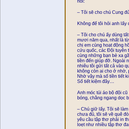
nói:
– Tôi sẽ cho chú Cung đủ 
Không để tôi hỏi anh lấy đ
– Tôi cho chú ấy dùng tấ
mươi năm qua, nhất là từ
chị em cùng hoạt động hồ
cứu quốc, các Đội tuyên
cùng những bạn bè xa gần
tiền đến giúp đỡ. Ngoài n
nhiêu tôi gửi tất cả vào 
không còn ai cho ở nhờ, 
Nhờ vậy mà số tiền tiết k
Sổ tiết kiệm đây…
Anh móc túi áo bộ đội cũ 
bóng, chằng ngang dọc bố
– Chú giữ lấy. Tôi sẽ làm
chưa đủ, tôi sẽ về quê đòi
yêu cầu tập thơ phải in t
loẹt như nhiều tập thơ đ