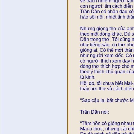
về trách nhiệm người làm
con người, tìm cách diễn t
Trần Dần có phần đau xót,
hào sôi nổi, nhiệt tình th
Nhưng giọng thơ của anh,
theo một dòng khác. Dù sa
Dần trong thơ. Tôi cũng 
như tiếng sáo, có thơ như
giống ai. Có thế mới thàn
như người xem xiếc. Có n
có người thích xem dạy h
dòng thơ thích hợp cho m
theo ý thích chủ quan củ
tủ kính.
Hồi đó, tôi chưa biết Mai-
thấy hơi thơ và cách diễn
“Sao cậu lại bắt chước M
Trần Dần nói:
“Tâm hồn có giống nhau 
Mai-a thực, nhưng cái ch