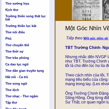
Thơ xướng họa
Kịch thơ
Trường thiên song thất lục
bát
Trường thiên lục bát
Một Góc Nhìn Về
Thơ nối điêu
Tiếp theo
Một góc nhìn về
Phú
Thơ chuyển thể
TBT Trường Chinh- Ngư
Thơ thời sự
Nhưng nhắc đến NVGP là
Thơ trào phúng
như TBT. Trường Chinh và
Ca dao tục ngữ
tôi là cho đến lúc họ lìa
Thơ dân gian truyền tụng
Theo cách nhìn của tôi, 
Hát nói - Ca trù
mạng tiêu biểu của cộng
Thơ song ngữ
mạng trong tay. (Les révo
Thơ dịch
Ông Trường Chinh Đặng X
Thơ nhạc - Thơ ngâm
Sông Hồng. Ông từng điều
Sự Thật, cơ quan ngôn l
Tập thơ