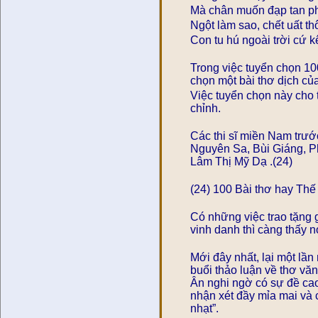
Mà chân muốn đạp tan ph
Ngột làm sao, chết uất th
Con tu hú ngoài trời cứ k
Trong việc tuyển chọn 10
chọn một bài thơ dịch c
Việc tuyển chọn này cho 
chỉnh.
Các thi sĩ miền Nam tr
Nguyên Sa, Bùi Giáng, P
Lâm Thị Mỹ Dạ .(24)
(24) 100 Bài thơ hay Thế
Có những việc trao tặng 
vinh danh thì càng thấy nó
Mới đây nhất, lại một lầ
buổi thảo luận về thơ vă
Ân nghi ngờ có sự đề cao
nhận xét đầy mỉa mai và
nhạt”.