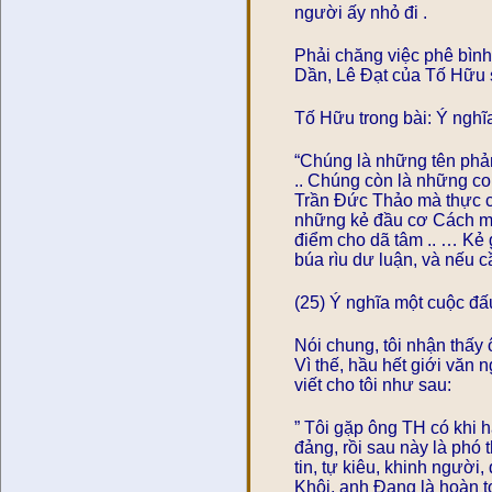
người ấy nhỏ đi .
Phải chăng việc phê bìn
Dần, Lê Đạt của Tố Hữu
Tố Hữu trong bài: Ý nghĩ
“Chúng là những tên phản
.. Chúng còn là những c
Trần Đức Thảo mà thực ch
những kẻ đầu cơ Cách 
điểm cho dã tâm .. … Kẻ 
búa rìu dư luận, và nếu 
(25) Ý nghĩa một cuộc đấu
Nói chung, tôi nhận thấ
Vì thế, hầu hết giới văn
viết cho tôi như sau:
” Tôi gặp ông TH có khi
đảng, rồi sau này là phó 
tin, tự kiêu, khinh người,
Khôi, anh Đang là hoàn 