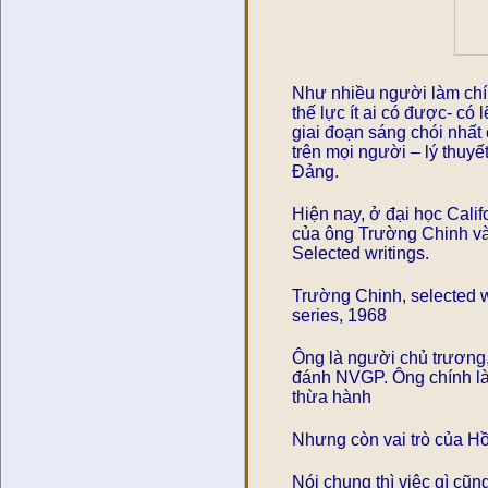
Như nhiều người làm chín
thế lực ít ai có được- có
giai đoạn sáng chói nhấ
trên mọi người – lý thuyế
Đảng.
Hiện nay, ở đại học Califo
của ông Trường Chinh và
Selected writings.
Trường Chinh, selected wr
series, 1968
Ông là người chủ trương,
đánh NVGP. Ông chính là
thừa hành
Nhưng còn vai trò của Hồ
Nói chung thì việc gì cũ