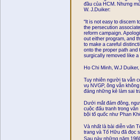
đầu của HCM. Nhưng mức 
W. J.Duiker:
“It is not easy to discern
the persecution associate
reform campaign. Apologis
out either program, and t
to make a careful distin
onto the proper path and 
surgically removed like a
Ho Chi Minh, W.J Duiker,
Tuy nhiên người ta vẫn có
vụ NVGP, ông vẫn không c
đáng những kẻ làm sai trá
Dưới mắt đám đông, người
cuộc đấu tranh trong văn
bội tổ quốc như Phan K
Và nhất là bài diễn văn 
trang và Tố Hữu đã đọc s
Sau này những năm 1960