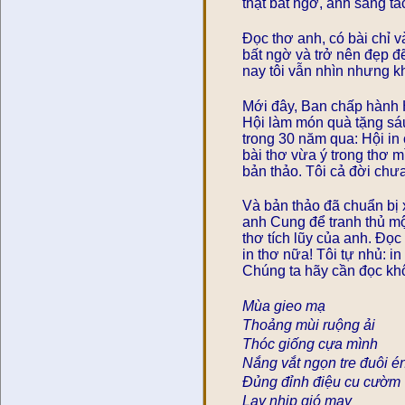
thật bất ngờ, anh sáng tá
Đọc thơ anh, có bài chỉ và
bất ngờ và trở nên đẹp đ
nay tôi vẫn nhìn nhưng k
Mới đây, Ban chấp hành H
Hội làm món quà tặng sáu h
trong 30 năm qua: Hội in
bài thơ vừa ý trong thơ m
bản thảo. Tôi cả đời chư
Và bản thảo đã chuẩn bị 
anh Cung để tranh thủ một 
thơ tích lũy của anh. Đọ
in thơ nữa! Tôi tự nhủ: 
Chúng ta hãy cần đọc kh
Mùa gieo mạ
Thoảng mùi ruộng ải
Thóc giống cựa mình
Nắng vắt ngọn tre đuôi é
Đủng đỉnh điệu cu cườm
Lay nhịp gió may