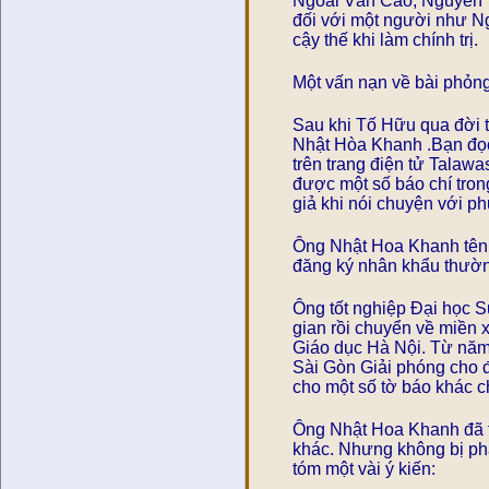
Ngoài Văn Cao, Nguyễn T
đối với một người như N
cậy thế khi làm chính trị.
Một vấn nạn về bài phỏn
Sau khi Tố Hữu qua đời 
Nhật Hòa Khanh .Bạn đọc
trên trang điện tử Talawa
được một số báo chí trong
giả khi nói chuyện với p
Ông Nhật Hoa Khanh tên 
đăng ký nhân khẩu thườn
Ông tốt nghiệp Đại học 
gian rồi chuyển về miền x
Giáo dục Hà Nội. Từ nă
Sài Gòn Giải phóng cho đ
cho một số tờ báo khác c
Ông Nhật Hoa Khanh đã 
khác. Nhưng không bị ph
tóm một vài ý kiến: