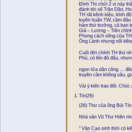
Đình Thi chửi 2 vị này th
đánh tới số Trần Dần, 
TH rất kênh kiệu, trình 
tuyên huấn TW, cầm đầu 
hàm thứ trưởng, cả ban 
Giá – Lương – Tiền chính
Phong cách sống của TH 
Ông Lành nhưng nổi tiếng 
Cuối đời chính TH thú nhậ
Phủ, có lên đó đâu, như
ngọn lửa dân công … đều 
truyền cảm không sâu, gi
Vài ý kiến trao đổi. Chúc
Tin(26)
(26) Thư của ông Bùi Tín
Nhà văn Vũ Thư Hiên nhậ
” Văn Cao sinh thời có k