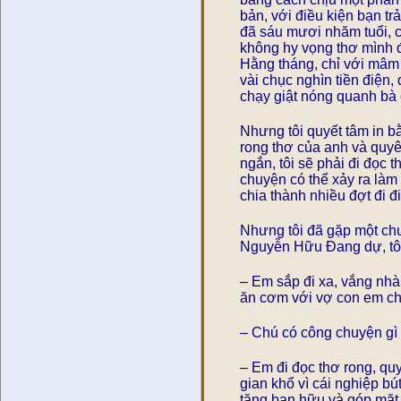
bản, với điều kiện bạn t
đã sáu mươi nhăm tuổi, c
không hy vọng thơ mình 
Hằng tháng, chỉ với mâm
vài chục nghìn tiền điện,
chạy giật nóng quanh bà
Nhưng tôi quyết tâm in b
rong thơ của anh và quyên
ngắn, tôi sẽ phải đi đọc 
chuyện có thể xảy ra làm
chia thành nhiều đợt đi đ
Nhưng tôi đã gặp một ch
Nguyễn Hữu Đang dự, tôi
– Em sắp đi xa, vắng nh
ăn cơm với vợ con em ch
– Chú có công chuyện gì 
– Em đi đọc thơ rong, qu
gian khổ vì cái nghiệp b
tặng bạn hữu và góp mặt v