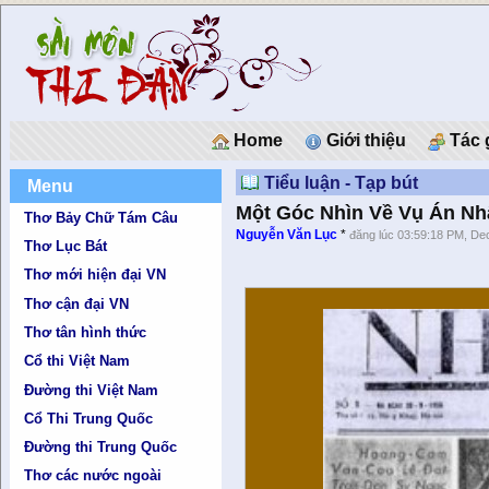
Home
Giới thiệu
Tác 
Tiểu luận - Tạp bút
Menu
Một Góc Nhìn Về Vụ Án Nh
Thơ Bảy Chữ Tám Câu
Nguyễn Văn Lục
*
đăng lúc 03:59:18 PM, De
Thơ Lục Bát
Thơ mới hiện đại VN
Thơ cận đại VN
Thơ tân hình thức
Cổ thi Việt Nam
Đường thi Việt Nam
Cổ Thi Trung Quốc
Đường thi Trung Quốc
Thơ các nước ngoài