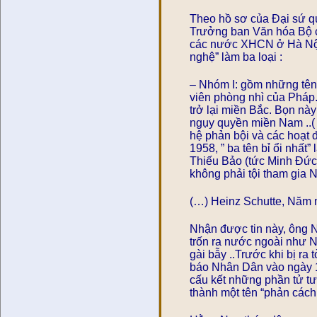
Theo hồ sơ của Đại sứ q
Trưởng ban Văn hóa Bộ ch
các nước XHCN ở Hà Nội 
nghệ” làm ba loại :
– Nhóm I: gồm những tên 
viên phòng nhì của Pháp.
trở lại miền Bắc. Bọn nà
ngụy quyền miền Nam ..( 
hệ phản bội và các hoạt
1958, ” ba tên bỉ ổi nhấ
Thiếu Bảo (tức Minh Đức 
không phải tội tham gia 
(…) Heinz Schutte, Năm
Nhận được tin này, ông 
trốn ra nước ngoài như N
gài bẫy ..Trước khi bị ra
báo Nhân Dân vào ngày 
cấu kết những phần tử tư
thành một tên “phản cách 