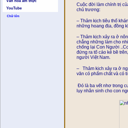
Văn hóa ẩm thực
Cuộc đời làm chính trị c
YouTube
chủ trương:
Chữ lớn
– Thảm kịch tiêu thổ khá
những hoang địa, đồng k
– Thảm kịch xảy ra ở nông
chẳng những làm cho nhi
chống lại Con Người ..Co
đứng ra tố cáo kẻ bề trê
người Việt Nam.
– Thảm kịch xảy ra ở nga
văn có phẩm chất và có ti
Đó là ba vết nhơ trong cu
lụy nhân sinh cho con ng