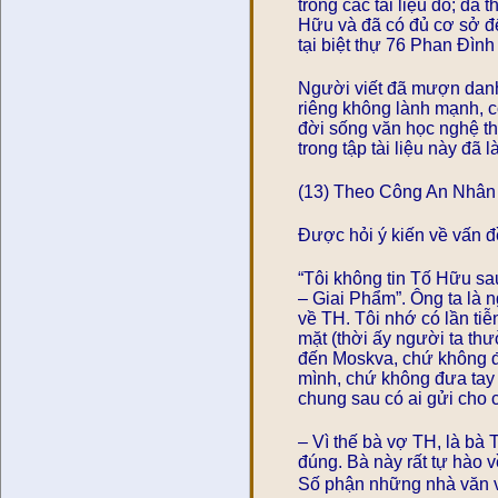
trong các tài liệu đó; đã
Hữu và đã có đủ cơ sở để
tại biệt thự 76 Phan Đìn
Người viết đã mượn danh
riêng không lành mạnh, c
đời sống văn học nghệ th
trong tập tài liệu này đã
(13) Theo Công An Nhân
Được hỏi ý kiến về vấn đ
“Tôi không tin Tố Hữu sa
– Giai Phẩm”. Ông ta là ng
về TH. Tôi nhớ có lần ti
mặt (thời ấy người ta thư
đến Moskva, chứ không đ
mình, chứ không đưa tay r
chung sau có ai gửi cho 
– Vì thế bà vợ TH, là bà 
đúng. Bà này rất tự hào v
Số phận những nhà văn v