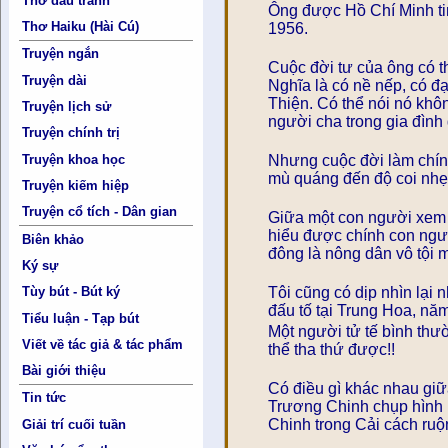
Thơ đấu tranh
Ông được Hồ Chí Minh ti
Thơ Haiku (Hài Cú)
1956.
Truyện ngắn
Cuộc đời tư của ông có 
Truyện dài
Nghĩa là có nề nếp, có đ
Thiện. Có thể nói nó khô
Truyện lịch sử
người cha trong gia đìn
Truyện chính trị
Truyện khoa học
Nhưng cuộc đời làm chính
mù quáng đến độ coi nhẹ
Truyện kiếm hiệp
Truyện cổ tích - Dân gian
Giữa một con người xem r
hiểu được chính con ngườ
Biên khảo
đông là nông dân vô tội 
Ký sự
Tôi cũng có dịp nhìn lại
Tùy bút - Bút ký
đấu tố tại Trung Hoa, nă
Tiểu luận - Tạp bút
Một người tử tế bình thư
Viết về tác giả & tác phẩm
thể tha thứ được!!
Bài giới thiệu
Có điều gì khác nhau giữ
Tin tức
Trương Chinh chụp hình b
Chinh trong Cải cách ruộ
Giải trí cuối tuần