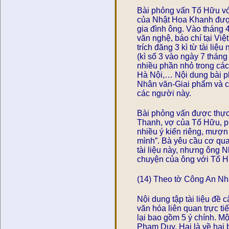
Bài phỏng vấn Tố Hữu vớ
của Nhật Hoa Khanh được
gia đình ông. Vào tháng 4
văn nghệ, báo chí tại V
trích đăng 3 kì từ tài li
(kì số 3 vào ngày 7 thán
nhiều phần nhỏ trong cá
Hà Nội,… Nội dung bài p
Nhân văn-Giai phẩm và c
các người này.
Bài phỏng vấn được thực 
Thanh, vợ của Tố Hữu, ph
nhiều ý kiến riêng, mượ
mình”. Bà yêu cầu cơ qua
tài liệu này, nhưng ông 
chuyện của ông với Tố H
(14) Theo tờ Công An N
Nội dung tập tài liệu đề 
văn hóa liên quan trực t
lại bao gồm 5 ý chính. M
Phạm Duy. Hai là về hai 