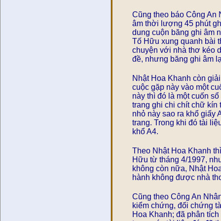
Cũng theo báo Công An N
âm thời lượng 45 phút gh
dung cuộn băng ghi âm nà
Tố Hữu xung quanh bài t
chuyện với nhà thơ kéo dà
đề, nhưng băng ghi âm lại
Nhật Hoa Khanh còn giải t
cuộc gặp này vào một cuố
này thì đó là một cuốn sổ
trang ghi chi chít chữ kín
nhỏ này sao ra khổ giấy A
trang. Trong khi đó tài l
khổ A4.
Theo Nhật Hoa Khanh thì t
Hữu từ tháng 4/1997, nh
không còn nữa, Nhật Hoa 
hành không được nhà thơ 
Cũng theo Công An Nhân 
kiểm chứng, đối chứng tài 
Hoa Khanh; đã phân tích 