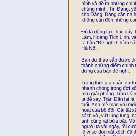
hình và đề ra những chín
chúng mình. Tin Đảng, yê
cho Đảng. Đảng cần nhiều
không cần đến những con 
Đó là động lực thúc đẩy
Lâm, Hoàng Tích Linh, và
ra bản “Đề nghị Chính sác
Hà Nội.
Bản dự thảo sắp được thô
thành những điểm chính t
dựng của bản đề nghị.
Trong thời gian bản dự th
nhanh chóng trong đời số
mới giải phóng. Trần Dầ
ta dễ say. Trần Dần lại 
tuổi. Anh mê man với mối 
hoạt của bộ đội. Cái tật 
sách vở, vứt lung tung, b
anh cũng rất bừa bãi. Mớ
người ta vài ngày, rồi cư
lẽ vì sợ đôi mắt xếch đã