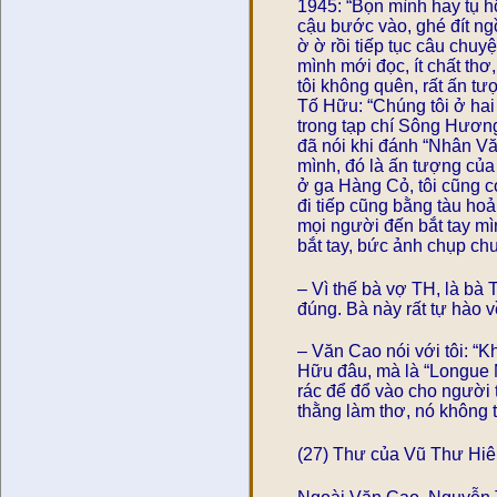
1945: “Bọn mình hay tụ h
cậu bước vào, ghé đít ng
ờ ờ rồi tiếp tục câu chu
mình mới đọc, ít chất thơ
tôi không quên, rất ấn tư
Tố Hữu: “Chúng tôi ở hai 
trong tạp chí Sông Hương
đã nói khi đánh “Nhân Văn
mình, đó là ấn tượng của 
ở ga Hàng Cỏ, tôi cũng có
đi tiếp cũng bằng tàu ho
mọi người đến bắt tay mì
bắt tay, bức ảnh chụp ch
– Vì thế bà vợ TH, là bà 
đúng. Bà này rất tự hào v
– Văn Cao nói với tôi: 
Hữu đâu, mà là “Longue 
rác để đổ vào cho người t
thằng làm thơ, nó không t
(27) Thư của Vũ Thư Hiê