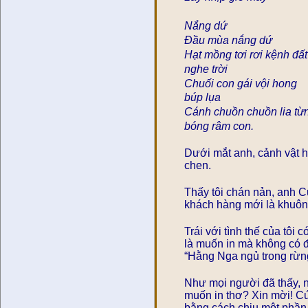
Nắng dứ
Đầu mùa nắng dứ
Hạt mồng tơi rơi kệnh đất
nghe trời
Chuối con gái vội hong
búp lụa
Cánh chuồn chuồn lia từ
bóng râm con.
Dưới mắt anh, cảnh vật h
chen.
Thấy tôi chán nản, anh C
khách hàng mới là khuôn 
Trái với tình thế của tôi 
là muốn in mà không có đ
“Hằng Nga ngủ trong rừn
Như mọi người đã thấy, n
muốn in thơ? Xin mời! Cứ 
bằng cách chịu một phần 