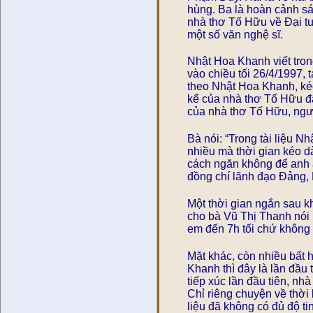
hùng. Ba là hoàn cảnh s
nhà thơ Tố Hữu về Đại t
một số văn nghệ sĩ.
Nhật Hoa Khanh viết tron
vào chiều tối 26/4/1997,
theo Nhật Hoa Khanh, ké
kể của nhà thơ Tố Hữu đã
của nhà thơ Tố Hữu, ngườ
Bà nói: “Trong tài liệu 
nhiều mà thời gian kéo dà
cách ngăn không để anh ấ
đồng chí lãnh đạo Đảng, 
Một thời gian ngắn sau kh
cho bà Vũ Thị Thanh nói r
em đến 7h tối chứ không 
Mặt khác, còn nhiều bất h
Khanh thì đây là lần đầu
tiếp xúc lần đầu tiên, n
Chỉ riêng chuyện về thời
liệu đã không có đủ độ tin