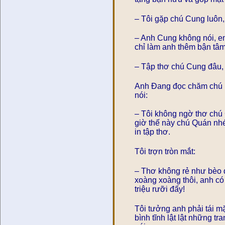
– Tôi gặp chú Cung luôn,
– Anh Cung không nói, em
chỉ làm anh thêm bận tâm
– Tập thơ chú Cung đâu, 
Anh Đang đọc chăm chú hế
nói:
– Tôi không ngờ thơ chú 
giờ thế này chú Quán nhé
in tập thơ.
Tôi trợn tròn mắt:
– Thơ không rẻ như bèo đâ
xoàng xoàng thôi, anh có 
triệu rưỡi đấy!
Tôi tưởng anh phải tái m
bình tĩnh lật lật những tr