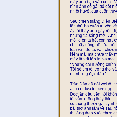
mấy anh bạn vào xem: “V
hình ảnh cô gái đó đột hi
nhiệt huyết của cuốn truy
Sau chiến thắng Điện Biê
lần thứ ba cuốn truyện v
ấy tôi thấy anh gầy rộc 
những tia sáng mới. Anh b
mới diễn tả hết con người 
chỉ thấy súng nổ, lửa bố
loại văn đó là: văn chươn
kiếm mãi mà chưa thấy mộ
máy lắp đi lắp lại và một 
“Nhưng cái hướng chính củ
Tôi sẽ tìm tòi trong thơ v
dị- nhưng độc đáo.”
Trần Dần đã nói với tôi 
anh có đưa tôi xem tập thơ
Đọc lần đầu tiên, tôi khôn
tôi vẫn không thấy thích,
cũ thông thường. Tuy nhiê
bài thơ anh làm về sau, 
thường theo ý tôi chưa ch