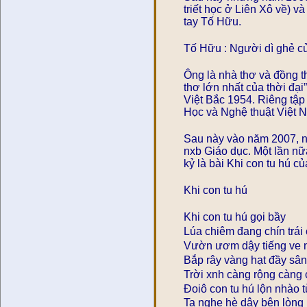
triết học ở Liên Xô về) 
tay Tố Hữu.
Tố Hữu : Người dì ghẻ c
Ông là nhà thơ và đồng th
thơ lớn nhất của thời đại
Việt Bắc 1954. Riêng tập
Học và Nghệ thuật Việt 
Sau này vào năm 2007, n
nxb Giáo dục. Một lần nữ
kỷ là bài Khi con tu hú củ
Khi con tu hú
Khi con tu hú gọi bầy
Lúa chiêm đang chín trái
Vườn ươm dậy tiếng ve 
Bắp rây vàng hạt đầy sân
Trời xnh càng rộng càng
Đoiô con tu hú lộn nhào 
Ta nghe hè dậy bên lòng