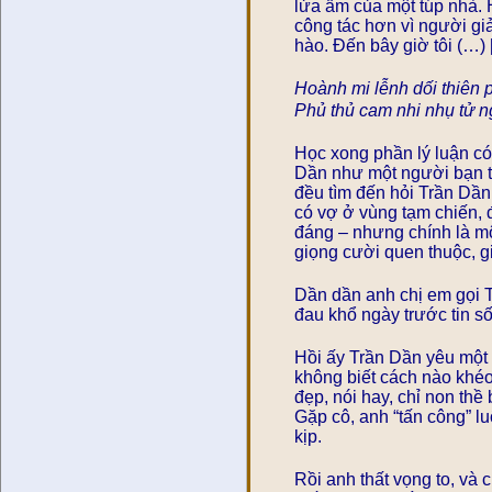
lửa ấm của một túp nhà. 
công tác hơn vì người gi
hào. Đến bây giờ tôi (…) 
Hoành mi lễnh dối thiên 
Phủ thủ cam nhi nhụ tử 
Học xong phần lý luận có
Dần như một người bạn t
đều tìm đến hỏi Trần Dần.
có vợ ở vùng tạm chiến, đ
đáng – nhưng chính là một
giọng cười quen thuộc, gi
Dần dần anh chị em gọi T
đau khổ ngày trước tin số
Hồi ấy Trần Dần yêu một 
không biết cách nào khéo
đẹp, nói hay, chỉ non thề
Gặp cô, anh “tấn công” lu
kịp.
Rồi anh thất vọng to, và 