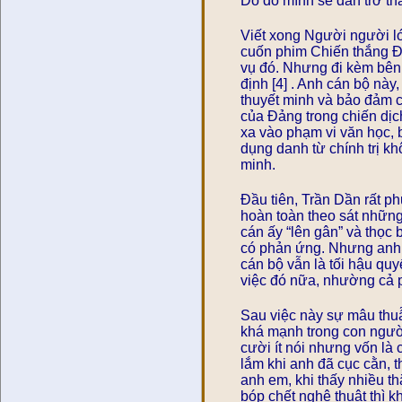
Do đó mình sẽ dần trở th
Viết xong Người người l
cuốn phim Chiến thắng 
vụ đó. Nhưng đi kèm bên 
định [4] . Anh cán bộ này
thuyết minh và bảo đảm 
của Đảng trong chiến dịc
xa vào phạm vi văn học, 
dụng danh từ chính trị k
minh.
Đầu tiên, Trần Dần rất ph
hoàn toàn theo sát những 
cán ấy “lên gân” và thọc 
có phản ứng. Nhưng anh vẫ
cán bộ vẫn là tối hậu quy
việc đó nữa, nhường cả 
Sau việc này sự mâu thuẫn
khá mạnh trong con người
cười ít nói nhưng vốn là 
lắm khi anh đã cục cằn, t
anh em, khi thấy nhiều th
bóp chết nghệ thuật thì k