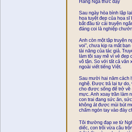
Hằng Nga thức dậy
Sau ngày hòa bình lập lạ
họa tuyệt đẹp của họa sĩ
bắt đầu từ cái truyện ng
đáng coi là nghiệp chướ
Anh còn một tập truyện n
voi”, chưa kịp ra mắt bạn
tài năng của tác giả. Tru
làm tôi say mê vì vẻ đẹp
vô tận. So với tất cả văn 
ngoài viết tiếng Việt.
Sau mười hai năm cách l
nghệ. Được trả lại tự do,
cho được sống để trở về 
mực. Anh xoay trần làm n
con trai đang sức ăn, sứ
không át được mùi bút mự
chấm ngón tay vào đáy ch
Tôi thường đạp xe từ Ng
diếc, con trôi vừa câu t