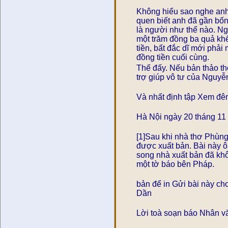
Không hiểu sao nghe anh 
quen biết anh đã gần bốn
là người như thế nào. N
một trăm đồng ba quả khế
tiền, bất đắc dĩ mới phải
đồng tiền cuối cùng.
Thế đấy. Nếu bản thảo th
trợ giúp vô tư của Nguyễ
Và nhất định tập Xem đêm 
Hà Nội ngày 20 tháng 1
[1]Sau khi nhà thơ Phùng
được xuất bản. Bài này ô
song nhà xuất bản đã kh
một tờ báo bên Pháp.
bản để in Gửi bài này cho
Dần
Lời toà soạn báo Nhân vă