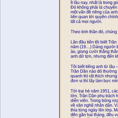
Ít lâu nay, nhất là trong
Đó không phải là chuyện 
một vấn đề riêng của anh
liên quan tới quyền chính
tất cả mọi người.
Theo tinh thần đó, chúng 
Lần đầu tiên tôi biết Trầ
năm (19…) Dáng người thấ
ào, giọng cười thẳng thắ
anh dữ tợn, nhưng đến kh
Tôi biết tiếng anh từ lâu
Trần Dần nào đó thường v
quanh thì rất thích nhưng
đơn vị thì lấy làm bực mì
Tới trại hè năm 1951, cá
lớn. Trần Dần phụ trách 
diễn viên. Trong bóng rợp
về văn nghệ nhân dân. V
thía từng ngày lên lớp. M
đến gần hai tháng, đều vu