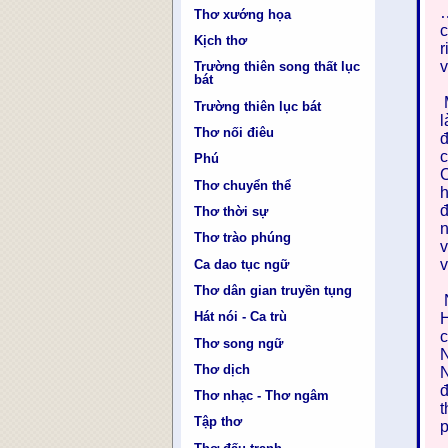
…
Thơ xướng họa
c
Kịch thơ
r
v
Trường thiên song thất lục
bát
M
Trường thiên lục bát
l
Thơ nối điêu
đ
c
Phú
C
Thơ chuyển thể
h
đ
Thơ thời sự
n
Thơ trào phúng
v
v
Ca dao tục ngữ
Thơ dân gian truyền tụng
N
Hát nói - Ca trù
H
c
Thơ song ngữ
N
Thơ dịch
N
đ
Thơ nhạc - Thơ ngâm
t
Tập thơ