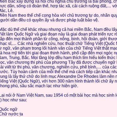
iền Bắc xây dựng xã hội chủ nghĩa chủ trương là bài phong, 
hực dân, sống có đoàn thể, hợp tác xã, cải cách ruộng đất,… vớ
ác, Lê.
iền Nam theo thể chế cọng hòa với chủ trương tự do, nhân qu
gười dân đều có quyền ấy và được pháp luật bảo vệ.
ặc dù thể chế khác nhau nhưng cả hai miền Bắc, Nam đều lấ
iệt làm Quốc Ngữ và giai đoạn này là giai đoạn phát triển rực r
ập đến mọi thành phần từ công, nông, binh, hội đoàn, giới thư
hạc sĩ,… Các nhà nghiên cứu, học thuật chữ Tiếng Việt (Quốc 
ừ ngữ, văn phạm trong lối hành văn của chữ Tiếng Việt thật mạc
à hoa mỹ tiến tới giai đoạn thịnh hành, phổ cập đến mọi ngóc n
am, Trung, Bắc. Mọi tầng lớp đều ham thích tìm hiểu kiến thức
ọc, văn chương thi phú của phương Tây đã được chuyển ngữ
ài viết từ thi phú, văn chương, nghiên cứu, phê bình,… của các 
ước. Tùy hoàn cảnh của mỗi thể chế mà cách tiếp cận khác nh
rung là lấy thứ chữ do linh mục Alexandre De Rhodes làm nề
iếng Việt (Quốc Ngữ), với hơn 300 năm hình thành lối chữ ấy n
hong phú, sâu sắc mạch lạc như hiện giờ.
ại nói ở Nam Việt Nam, sau 1954 có một bài học mà học sinh 
) học như sau:
Quốc ngữ
Chữ nước ta