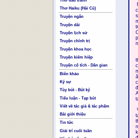
Thơ đấu tranh
N
Thơ Haiku (Hài Cú)
c
s
Truyện ngắn
m
Truyện dài
t
C
Truyện lịch sử
p
Truyện chính trị
n
Truyện khoa học
S
Truyện kiếm hiệp
t
Truyện cổ tích - Dân gian
c
m
Biên khảo
â
Ký sự
c
đ
Tùy bút - Bút ký
A
Tiểu luận - Tạp bút
t
Viết về tác giả & tác phẩm
V
Bài giới thiệu
t
t
Tin tức
n
Giải trí cuối tuần
k
đ