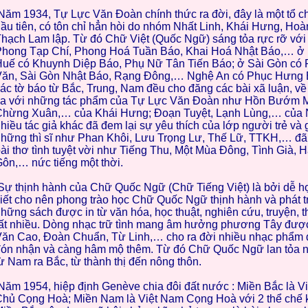
ăm 1934, Tự Lực Văn Đoàn chính thức ra đời, đây là một tổ c
ầu tiên, có tôn chỉ hẳn hòi do nhóm Nhất Linh, Khái Hưng, Ho
hạch Lam lập. Từ đó Chữ Việt (Quốc Ngữ) sáng tỏa rực rỡ vớ
hong Tạp Chí, Phong Hoá Tuần Báo, Khai Hoá Nhật Báo,… ở 
uế có Khuynh Diệp Báo, Phụ Nữ Tân Tiến Báo; ở Sài Gòn có
ăn, Sài Gòn Nhật Báo, Rạng Đông,… Nghệ An có Phục Hưng B
ác tờ báo từ Bắc, Trung, Nam đều cho đăng các bài xã luận, về 
a với những tác phẩm của Tự Lực Văn Đoàn như Hồn Bướm 
hừng Xuân,… của Khái Hưng; Đoạn Tuyệt, Lạnh Lùng,… của N
hiều tác giả khác đã đem lại sự yêu thích của lớp người trẻ và
hững thì sĩ như Phan Khôi, Lưu Trọng Lư, Thế Lữ, TTKH,… đ
ài thơ tình tuyệt vời như Tiếng Thu, Một Mùa Đông, Tình Già, 
ôn,… nức tiếng một thời.
ự thịnh hành của Chữ Quốc Ngữ (Chữ Tiếng Việt) là bởi dễ họ
iết cho nên phong trào học Chữ Quốc Ngữ thịnh hành và phát tr
hững sách được in từ văn hóa, học thuật, nghiên cứu, truyện, th
ất nhiều. Dòng nhạc trữ tình mang âm hưởng phương Tây được
ăn Cao, Đoàn Chuẩn, Từ Linh,… cho ra đời nhiều nhạc phẩm đ
ón nhận và càng hâm mộ thêm. Từ đó Chữ Quốc Ngữ lan tỏa 
ừ Nam ra Bắc, từ thành thị đến nông thôn.
ăm 1954, hiệp định Genève chia đôi đất nước : Miền Bắc là 
hủ Cọng Hoà; Miền Nam là Việt Nam Cọng Hoà với 2 thể chế 