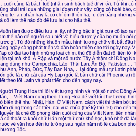
 cuối cùng là bách tuế (nhân sinh bách tuế dĩ vi kỳ). Từ khi có 
ũng phải trải qua những giai đoạn như vậy, cũng có hoài bảo, 
iêng tư, an phận hay là có chí ôm thiên hạ, ru đời bằng những 
à cố làm thế nào đó để lưu lại cho hậu thế.
uốn làm được điều lưu lại ấy, những bậc trí giả xưa cố tạo ra
àm thế nào để người sau biết và hiểu được ý của họ muốn nói g
ược gì. Từ đó những khuôn mẫu, hình tượng chữ viết bắt đầu h
àng ngày càng phát triển và dần hoàn thiện cho tới ngày nay. V
ập cổ đại tạo hình những loại chim, thú để diễn đạt rồi tiến tới 
iện tại mà khối Ả Rập và một số nước Tây Á thậm chí Đông Na
ang dùng như Campuchia, Lào, Thái Lan, Ấn Độ, Pakistan,…
hư Anh, Pháp, Đức, Tây Ban Nha,… lại dùng mẫu tự Latin phát
ốn gốc là chữ cái của Hy Lạp (gốc là bản chữ cái Phoenicia) rồ
iết theo lối Latin và phát triển cho đến ngày nay.
gười Trung Hoa thì lối viết tượng hình và một số nước Đông 
àn,… Việt Nam cũng theo Trung Hoa để viết lối chữ tượng hìn
ó biến thể như Nhật, Hàn. Ở Việt Nam, cách viết thì thêm bớt t
ôm dùng trong các triều đại vua chúa (thế kỷ thứ 10) cho đến tr
guyễn là chế độ phong kiến cuối cùng của Việt Nam, tiền nhân
ã cố thoát ra khỏi chữ Hán một thứ chữ khó học, khó nhớ đã làm
huộc về văn hóa đến tư tưởng sau ngàn năm nô lệ của bọn pho
phương Bắc.