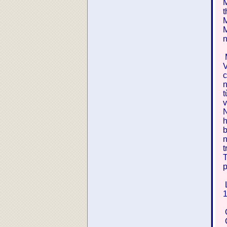
M
t
M
M
n
M
V
c
n
t
v
N
h
b
n
t
T
p
L
1