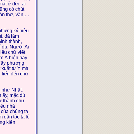
mặt ở đời, ai
cũng có chút
vần thơ, văn,…
 những ký hiệu
ì, đã làm
ình thành,
í dụ: Người Ai
kiểu chữ viết
m Á hiện nay
 Tây phương
 xuất từ Ý mà
i tiến đến chữ
Á như Nhật,
h ấy, mặc dù
rở thành chữ
iều nhà
 của chúng ta
 dân tộc ta lệ
ng kiến