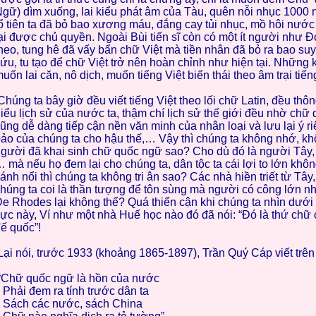
gữ) dìm xuống, lai kiểu phát âm của Tàu, quên nỗi nhục 1000 
ổ tiên ta đã bỏ bao xương máu, đắng cay tủi nhục, mồ hôi nước
ại được chủ quyền. Ngoài Bùi tiến sĩ còn có một ít người như Đ
heo, tung hê đã vấy bẩn chữ Việt mà tiền nhân đã bỏ ra bao suy
ứu, tu tạo để chữ Việt trở nên hoàn chỉnh như hiện tại. Những k
uốn lai căn, nô dịch, muốn tiếng Việt biến thái theo âm trại tiến
húng ta bây giờ đều viết tiếng Việt theo lối chữ Latin, đều thô
iểu lịch sử của nước ta, thậm chí lịch sử thế giới đều nhờ chữ
ũng dễ dàng tiếp cận nền văn minh của nhân loại và lưu lại ý ri
ảo của chúng ta cho hậu thế,… Vậy thì chúng ta không nhớ, khô
gười đã khai sinh chữ quốc ngữ sao? Cho dù đó là người Tây
 mà nếu họ đem lại cho chúng ta, dân tộc ta cái lợi to lớn khôn
ánh nổi thì chúng ta không tri ân sao? Các nhà hiền triết từ Tây
húng ta coi là thần tượng để tôn sùng mà người có công lớn n
e Rhodes lại không thể? Quá thiển cận khi chúng ta nhìn dưới 
ực này, Ví như một nhà Huế học nào đó đã nói: “Đó là thứ chữ 
ế quốc”!
ại nói, trước 1933 (khoảng 1865-1897), Trần Quý Cáp viết trên
Chữ quốc ngữ là hồn của nước
hải đem ra tính trước dân ta
Sách các nước, sách China