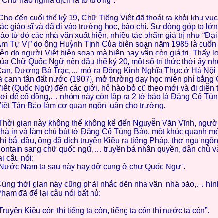
hữ nào nghĩa dịch ra tỏ tường”.
ho đến cuối thế kỷ 19, Chữ Tiếng Việt đã thoát ra khỏi khu vụ
ác giáo sĩ và đã đi vào trường học, báo chí. Sự đóng góp to lớ
áo từ đó các nhà văn xuất hiện, nhiều tác phẩm giá trị như “Đ
m Tự Vị” do ông Huỳnh Tịnh Của biên soạn năm 1985 là cuốn 
iên do người Việt biên soạn mà hiện nay vẫn còn giá trị. Thấy lợ
ủa Chữ Quốc Ngữ nên đầu thế kỷ 20, một số trí thức thời ấy 
an, Dương Bá Trạc,… mở ra Đông Kinh Nghĩa Thục ở Hà Nội 
à canh tân đất nước (1907), mở trường dạy học miễn phí bằng
iệt (Quốc Ngữ) đến các giới, hô hào bỏ cũ theo mới và đi diễn 
ơi để cổ động,… nhóm này còn lập ra 2 tờ báo là Đăng Cổ Tùn
iệt Tân Báo làm cơ quan ngôn luận cho trường.
hời gian này không thể không kể đến Nguyễn Văn Vĩnh, người
hà in và làm chủ bút tờ Đăng Cổ Tùng Báo, một khúc quanh m
hí bắt đầu, ông đã dịch truyện Kiều ra tiếng Pháp, thơ ngụ ngô
ontain sang chữ quốc ngữ,… truyền bá nhân quyền, dân chủ v
ại câu nói:
Nước Nam ta sau này hay dở cũng ở chữ Quốc Ngữ”.
ùng thời gian này cũng phải nhắc đến nhà văn, nhà báo,… hìn
hạm đã để lại câu nói bất hủ:
Truyện Kiều còn thì tiếng ta còn, tiếng ta còn thì nước ta còn”.