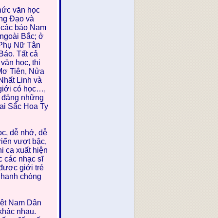
hức văn học
àng Đạo và
i các báo Nam
ngoài Bắc; ở
 Phụ Nữ Tân
áo. Tất cả
văn học, thi
Mơ Tiên, Nửa
hất Linh và
 giới có học…,
ã đăng những
Hai Sắc Hoa Ty
c, dễ nhớ, dễ
iển vượt bậc,
i ca xuất hiện
 các nhạc sĩ
ược giới trẻ
nhanh chóng
Việt Nam Dân
khác nhau.