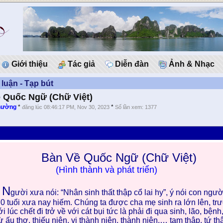
Giới thiệu
Tác giả
Diễn đàn
Ảnh & Nhạc
 luận - Tạp bút
 Quốc Ngữ (Chữ Việt)
hường
*
*
đăng lúc 08:46:17 PM, Nov 30, 2023
Số lần xem: 1377
B
àn Về Quốc Ngữ (Chữ Việt)
(Hình thành và phát triển)
N
gười xưa nói: “Nhân sinh thất thập cổ lai hy”, ý nói con ng
0 tuổi xưa nay hiếm. Chúng ta được cha mẹ sinh ra lớn lên, trư
ới lúc chết đi trở về với cát bụi tức là phải đi qua sinh, lão, bệnh
ừ ấu thơ, thiếu niên, vị thành niên, thành niên,… tam thập, tứ th