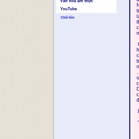
Văn hóa ẩm thực
N
YouTube
t
l
Chữ lớn
t
c
m
C
h
c
b
n
…
s
c
D
c
đ
L
“
P