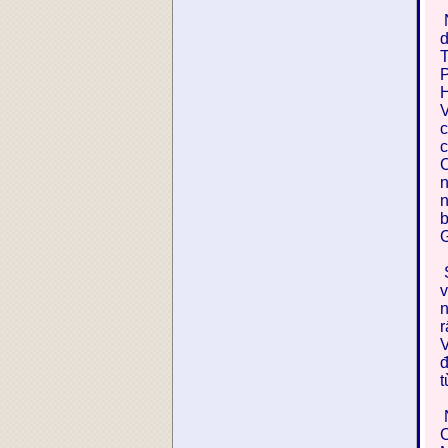
N
d
T
P
H
V
c
c
C
n
n
b
G
S
v
n
r
V
đ
t
N
C