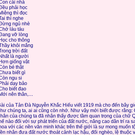
on cái nhà
ều phải học
iệng thì đọc
ai thì nghe
Đừng ngủ nhè
hớ láu táu
Đang vỡ lòng
ọc cho thông
Thầy khỏi mắng
rong trời đất
hất là người
ơn giống vật
òn bé thật
hưa biết gì
òn ngu si
hải dạy bảo
ho biết đạo
Mới nên thân,…
ài của Tản Đà Nguyễn Khắc Hiếu viết 1919 mà cho đến bây gi
hư chúng ta, ai ai cũng còn nhớ. Như vậy mới biết được rằng: 
hân của chúng ta đã nhận thấy được tầm quan trọng của chữ 
hế nào đối với sự phát triển của đất nước, nâng cao dân trí ra s
hoa với các nền văn minh khác trên thế giới là sự mong muốn t
iền nhân đưa đất nước thoát cảnh lạc hậu, đối nghèo, lệ thuộc 