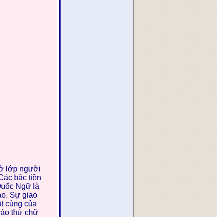
ờ lớp người
Các bậc tiền
Quốc Ngữ là
ao. Sự giao
ột cùng của
vào thứ chữ