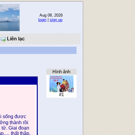
Aug 08, 2026
login
|
sign up
Liên lạc
Hình ảnh
#1
ười sống được
ởng thành rồi
, tử. Giai đoạn
ập,… thất thập,