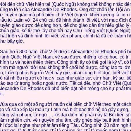
ói đến chữ Việt hiện tại (Quốc Ngữ) không thể không nhắc đến
ùng to lớn của Alexandre De Rhodes. Ông đặt chân lên Hội An
ự truyền giáo mà phổ biến chữ Việt (người khởi xướng là linh 
ẫu tự Latin với 24 chữ cái để hình thành lối viết, với mục đích
ruyền giáo được dễ dàng hơn, để cho giáo dân tìm hiểu giáo lý
húa giáo, kể từ thời ấy cho tới nay Chữ Tiếng Việt (Quốc Ngữ
hát triển và định hình lối viết, văn phạm, chính tả đã trở thành h
hư bây giờ.
au hơn 300 năm, chữ Việt được Alexandre De Rhodes phổ biế
hành Quốc Ngữ Việt Nam, về sau được những kẻ có học, có tri
hỉnh tu và hoàn thiện thêm. Công trình ấy có thể gọi là kỳ vĩ, có
inh mà người đời sau không thể chối bỏ được, công lao to lớn 
n, tưởng nhớ. Người Việt bây giờ, ai ai cũng biết đọc, biết viết
ó rất nhiều người có học vị cao như giáo sư, cử nhân, kỷ sư, t
ào tạo từ trong hoặc ngoài nước. Tất cả đều nhờ Chữ Việt (Q
lexandre De Rhodes đã phổ biến đặt nền móng cho sự phát tri
ại.
ừa qua có một số người muốn cải biến chữ Việt theo một các
ạo và sắp xếp lại mẫu tự Latin mà biết bao thế hệ đã gây dựng,
hống văn phạm, từ ngữ,… kẻ đại diện hệ phái này là Bùi tiến sĩ 
ăm nghiên cứu về nguyên phụ âm, cấy ghép bậy bạ thành hình
hi đọc lại nghe như phát âm tiếng Tàu. Công trình 30 năm nghi
ược gọi là tri thức cũng chỉ là chừng ấy, chỉ là muốn đem Chữ 