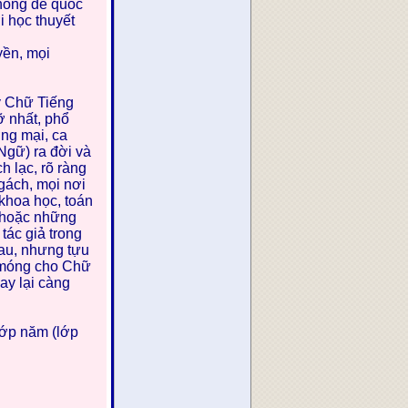
chống đế quốc
i học thuyết
yền, mọi
y Chữ Tiếng
ỡ nhất, phổ
ơng mại, ca
Ngữ) ra đời và
h lạc, rõ ràng
gách, mọi nơi
 khoa học, toán
 hoặc những
tác giả trong
au, nhưng tựu
n móng cho Chữ
ay lại càng
lớp năm (lớp