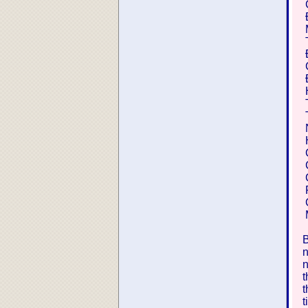
C
Đ
M
T
C
H
T
N
H
C
C
C
P
C
B
n
n
t
t
t