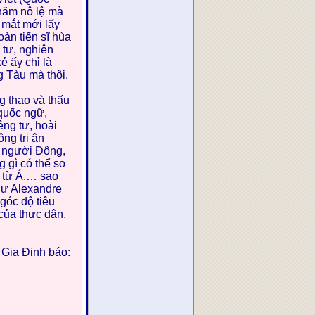
năm nô lệ mà
 mắt mới lấy
oàn tiến sĩ hùa
 tư, nghiên
ẻ ấy chỉ là
g Tàu mà thôi.
ng thạo và thấu
 quốc ngữ,
êng tư, hoài
ng tri ân
, người Đông,
g gì có thể so
, từ Á,… sao
hư Alexandre
góc độ tiêu
của thực dân,
 Gia Định báo: