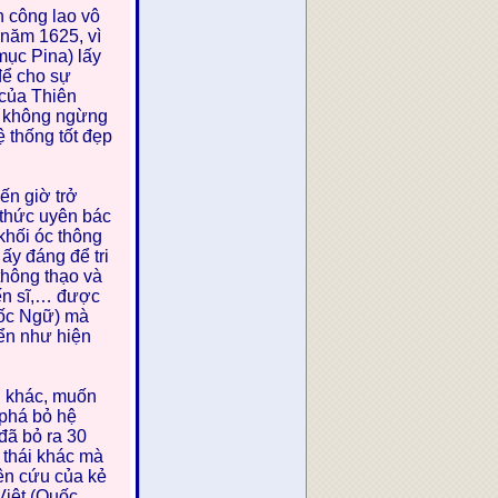
 công lao vô
 năm 1625, vì
mục Pina) lấy
 để cho sự
 của Thiên
) không ngừng
ệ thống tốt đẹp
n giờ trở
 thức uyên bác
 khối óc thông
ấy đáng để tri
 thông thạo và
iến sĩ,… được
uốc Ngữ) mà
ển như hiện
h khác, muốn
 phá bỏ hệ
đã bỏ ra 30
 thái khác mà
ên cứu của kẻ
Việt (Quốc