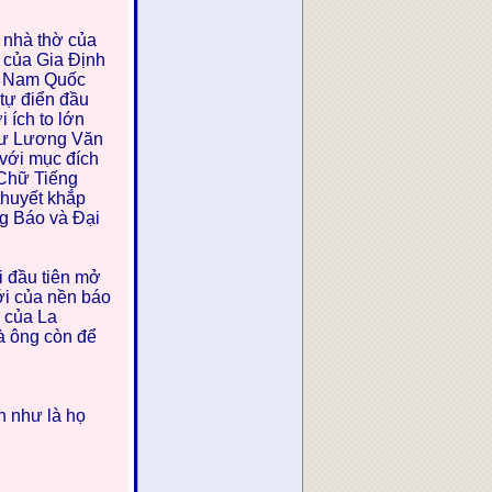
c nhà thờ của
n của Gia Định
ại Nam Quốc
tự điển đầu
i ích to lớn
như Lương Văn
với mục đích
 Chữ Tiếng
thuyết khắp
g Báo và Đại
 đầu tiên mở
ới của nền báo
n của La
à ông còn để
h như là họ