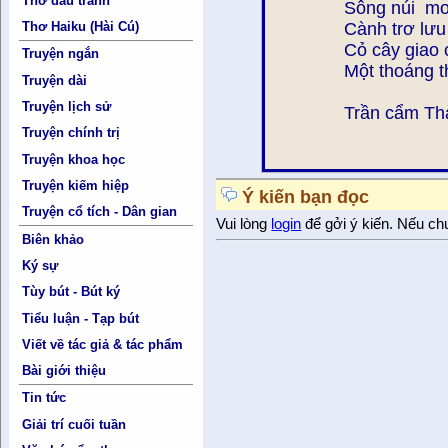
Thơ đấu tranh
Sông núi mơ
Cành trơ lưu
Thơ Haiku (Hài Cú)
Cỏ cây giao 
Truyện ngắn
Một thoáng t
Truyện dài
Truyện lịch sử
Trần cẩm Th
Truyện chính trị
Truyện khoa học
Truyện kiếm hiệp
Ý kiến bạn đọc
Truyện cổ tích - Dân gian
Vui lòng
login
để gởi ý kiến. Nếu ch
Biên khảo
Ký sự
Tùy bút - Bút ký
Tiểu luận - Tạp bút
Viết về tác giả & tác phẩm
Bài giới thiệu
Tin tức
Giải trí cuối tuần