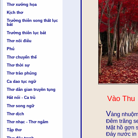
Thơ xướng họa
Kịch thơ
Trường thiên song thất lục
bát
Trường thiên lục bát
Thơ nối điêu
Phú
Thơ chuyển thể
Thơ thời sự
Thơ trào phúng
Ca dao tục ngữ
Thơ dân gian truyền tụng
Vào Thu
Hát nói - Ca trù
Thơ song ngữ
V
àng nhuộm
Thơ dịch
Đêm trăng se
Thơ nhạc - Thơ ngâm
Mặt hồ gợn s
Tập thơ
Đáy nước in 