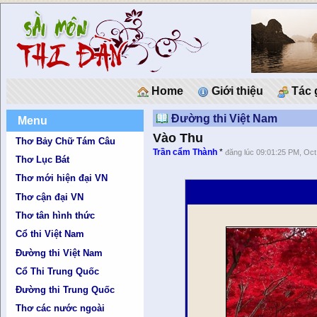
Home
Giới thiệu
Tác 
Đường thi Việt Nam
Menu
Vào Thu
Thơ Bảy Chữ Tám Câu
Trần cẩm Thành
*
đăng lúc 09:01:25 PM, Oct
Thơ Lục Bát
Thơ mới hiện đại VN
Thơ cận đại VN
Thơ tân hình thức
Cổ thi Việt Nam
Đường thi Việt Nam
Cổ Thi Trung Quốc
Đường thi Trung Quốc
Thơ các nước ngoài