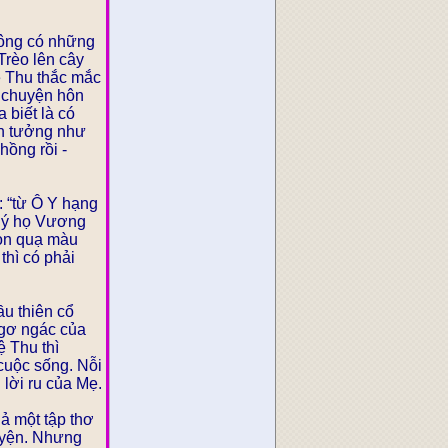
hông có những
Trèo lên cây
uệ Thu thắc mắc
n chuyện hôn
 biết là có
ện tưởng như
hồng rồi -
 “từ Ô Y hạng
quý họ Vương
con quạ màu
hì có phải
u thiên cổ
ngơ ngác của
ệ Thu thì
cuộc sống. Nỗi
lời ru của Mẹ.
ả một tập thơ
ruyện. Nhưng