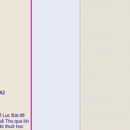
hu
hể Lục Bát để
uệ Thu qua lời
 từ thuở học