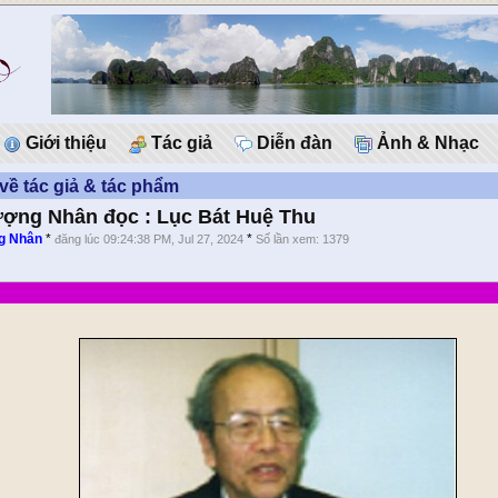
Giới thiệu
Tác giả
Diễn đàn
Ảnh & Nhạc
 về tác giả & tác phẩm
ợng Nhân đọc : Lục Bát Huệ Thu
g Nhân
*
*
đăng lúc 09:24:38 PM, Jul 27, 2024
Số lần xem: 1379