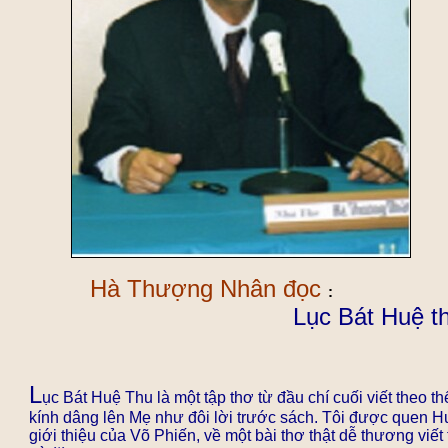
Hà Thượng Nhân đọc
:
Lục Bát Huệ t
L
ục Bát Huệ Thu là một tập thơ từ đầu chí cuối viết theo t
kính dâng lên Mẹ như đôi lời trước sách. Tôi được quen H
giới thiệu của Võ Phiến, về một bài thơ thật dễ thương viết