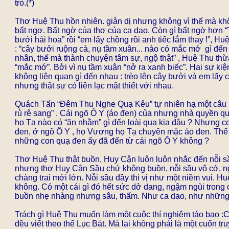
trò.(*)
Thơ Huệ Thu hồn nhiên. giản dị nhưng không vì thế mà k
bất ngơ. Bất ngờ của thơ của ca dao. Còn gì bất ngờ hơn “
bưởi hái hoa” rồi “em lấy chồng rồi anh tiếc lắm thay !”, H
: “cây bưởi ruộng cà, nụ tầm xuân... nào có mắc mớ gì đế
nhân, thế mà thành chuyện tâm sự, ngộ thật” , Huệ Thu thừa
“mắc mớ”. Bởi vì nụ tầm xuân “nở ra xanh biếc”. Hai sự ki
không liên quan gì đến nhau : trèo lên cây bưởi và em lấy c
nhưng thật sự có liên lạc mật thiết với nhau.
Quách Tấn “Ðêm Thu Nghe Quạ Kêu” tự nhiên hạ một câu :
rủ rê sang” . Cái ngõ Ô Y (áo đen) của nhưng nhà quyền 
họ Tạ nào có “ăn nhằm” gì đến loài quạ kia đâu ? Nhưng 
đen, ở ngõ Ô Y , họ Vương họ Tạ chuyên mặc áo đen. Thế t
những con quạ đen ấy đã đến từ cái ngõ Ô Y không ?
Thơ Huệ Thu thật buồn, Huy Cận luôn luôn nhắc đến nỗi sầ
nhưng thơ Huy Cận Sầu chứ không buồn, nỗi sầu vô cớ, 
chàng trai mới lớn. Nỗi sầu đầy thi vị như một niềm vui. Hu
không. Có một cái gì đó hết sức dở dang, ngậm ngùi trong 
buồn nhẹ nhàng nhưng sâu, thấm. Như ca dao, như những 
Trách gì Huệ Thu muốn làm một cuộc thí nghiệm táo bạo :C
đều viết theo thể Lục Bát. Mà lại không phải là một cuốn t