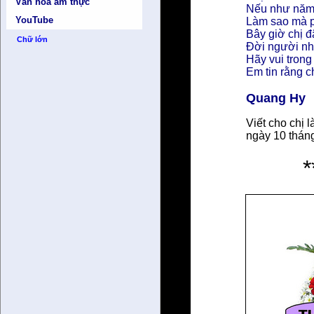
Văn hóa ẩm thực
Nếu như năm 
YouTube
Làm sao mà p
Bây giờ chị đ
Chữ lớn
Đời người nh
Hãy vui tron
Em tin rằng c
Quang Hy
Viết cho chị 
ngày 10 thán
***