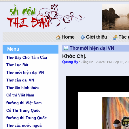
Home
Giới thiệu
Tác 
Thơ mới hiện đại VN
Menu
Khóc Chị.
Thơ Bảy Chữ Tám Câu
Quang Hy
*
đăng lúc 12:46:46 PM, Sep 15, 2
Thơ Lục Bát
Thơ mới hiện đại VN
Thơ cận đại VN
Thơ tân hình thức
Cổ thi Việt Nam
Đường thi Việt Nam
Cổ Thi Trung Quốc
Đường thi Trung Quốc
Thơ các nước ngoài