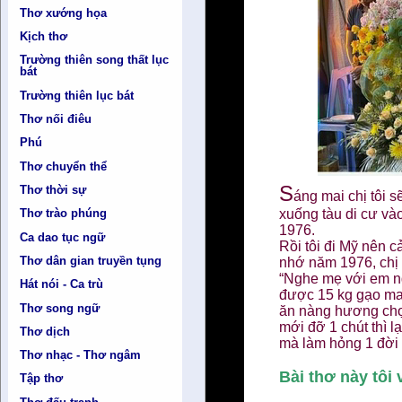
Thơ xướng họa
Kịch thơ
Trường thiên song thất lục
bát
Trường thiên lục bát
Thơ nối điêu
Phú
Thơ chuyển thể
S
Thơ thời sự
áng mai chị tôi s
xuống tàu di cư v
Thơ trào phúng
1976.
Ca dao tục ngữ
Rồi tôi đi Mỹ nên c
Thơ dân gian truyền tụng
nhớ năm 1976, chị 
“Nghe mẹ với em ng
Hát nói - Ca trù
được 15 kg gạo man
Thơ song ngữ
ăn nàng hương chợ 
mới đỡ 1 chút thì l
Thơ dịch
mà làm hỏng 1 đời
Thơ nhạc - Thơ ngâm
Bài thơ này tôi 
Tập thơ