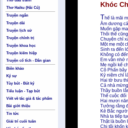
Thơ đấu tranh
Khóc Ch
Thơ Haiku (Hài Cú)
T
Truyện ngắn
hế là mãi m
Truyện dài
Âm dương cách
Muốn gặp may
Truyện lịch sử
Thôi thế cũng
Truyện chính trị
Chuyện chỉ x
Một mẹ một c
Truyện khoa học
Sinh ra đến l
Truyện kiếm hiệp
Không có đến
Em vẫn nhớ n
Truyện cổ tích - Dân gian
Mẹ ngồi kể c
Biên khảo
Cô Phấn bây 
Kỷ niệm chỉ 
Ký sự
Hai tờ bưu th
Tùy bút - Bút ký
Cả nhà mừng
Thầy buồn lẳn
Tiểu luận - Tạp bút
Thế cuộc đổi 
Viết về tác giả & tác phẩm
Hai mươi năm
Tưởng rằng đ
Bài giới thiệu
Kẻ Bắc người
Tin tức
Nhà ta tiếp t
Thật là buồn 
Giải trí cuối tuần
Chị tôi khốn 