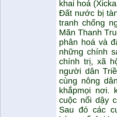
khai hoá (Xickak
Đất nước bị tàn
tranh chống ng
Mãn Thanh Trun
phân hoá và đấ
những chính sá
chính trị, xã 
người dân Triề
cùng nông dân
khắpmọi nơi. k
cuộc nổi dậy
Sau đó các c