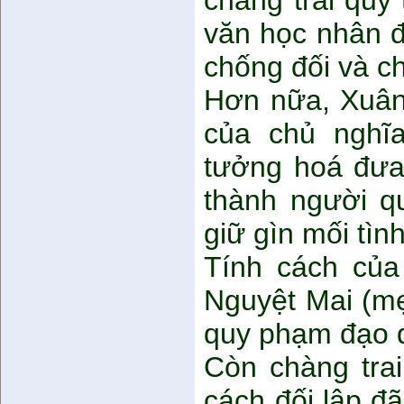
chàng trai quý
văn học nhân đ
chống đối và ch
Hơn nữa, Xuân
của chủ nghĩ
tưởng hoá đưa
thành người q
giữ gìn mối tì
Tính cách của
Nguyệt Mai (m
quy phạm đạo đ
Còn chàng trai
cách đối lập đã