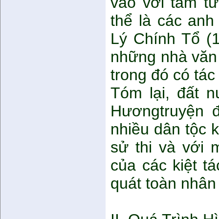
vào với tâm t
thể là các anh
Lý Chính Tổ (
những nhà văn 
trong đó có tá
Tóm lại, đất n
Hươngtruyện đ
nhiều dân tộc k
sử thi và với 
của các kiệt t
quát toàn nhân 