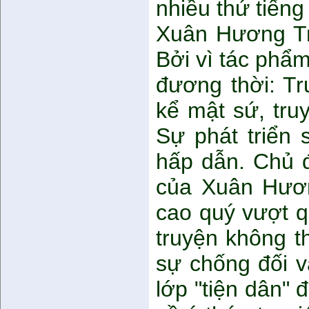
nhiều thứ tiếng
Xuân Hương Tr
Bởi vì tác phẩ
đương thời: Tr
kể mật sứ, tru
Sự phát triển 
hấp dẫn. Chủ đ
của Xuân Hươn
cao quý vượt q
truyện không th
sự chống đối v
lớp "tiện dân" 