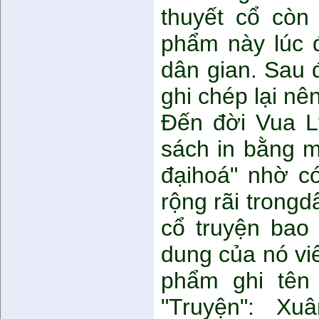
thuyết cổ còn
phẩm này lúc 
dân gian. Sau 
ghi chép lại nê
Đến đời Vua L
sách in bằng m
đạihoá" nhờ c
rộng rãi trongd
cổ truyện bao 
dung của nó vi
phẩm ghi tên
"Truyện": X