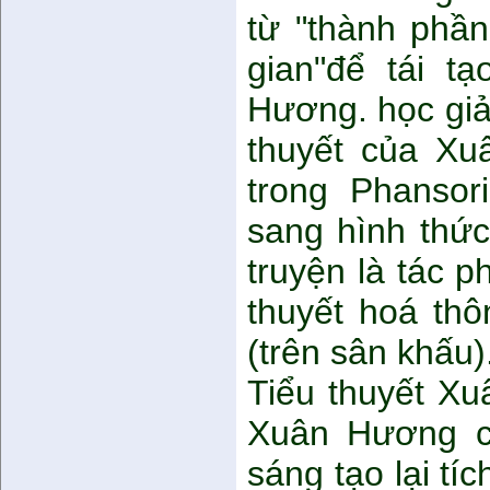
từ "thành phầ
gian"để tái tạ
Hương. học giả
thuyết của Xu
trong Phansor
sang hình thức
truyện là tác 
thuyết hoá thô
(trên sân khấu)
Tiểu thuyết Xu
Xuân Hương ca
sáng tạo lại tí