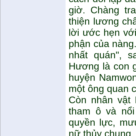
giờ. Chàng tr
thiện lương ch
lời ước hẹn vớ
phận của nàng.
nhất quán", s
Hương là con g
huyện Namwon, 
một ông quan cai
Còn nhân vật 
tham ô và nổi
quyền lực, mư
nữ thủy chung.