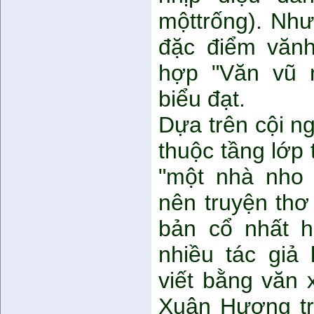
mộttrống). Nh
đặc điểm vănh
hợp "Văn vũ 
biểu đạt.
Dựa trên cội n
thuộc tầng lớp 
"một nhà nho 
nên truyện th
bản cổ nhất h
nhiều tác giả
viết bằng văn 
Xuân Hương tr