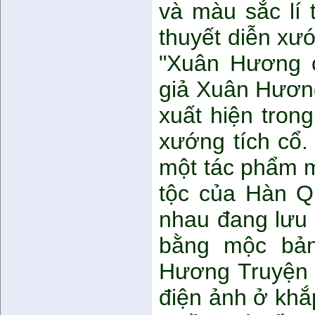
và màu sắc lí 
thuyết diễn xư
"Xuân Hương c
giả Xuân Hươn
xuất hiện tron
xướng tích cổ.
một tác phẩm m
tộc của Hàn Q
nhau đang lưu g
bằng mộc bản
Hương Truyện c
điện ảnh ở khắ