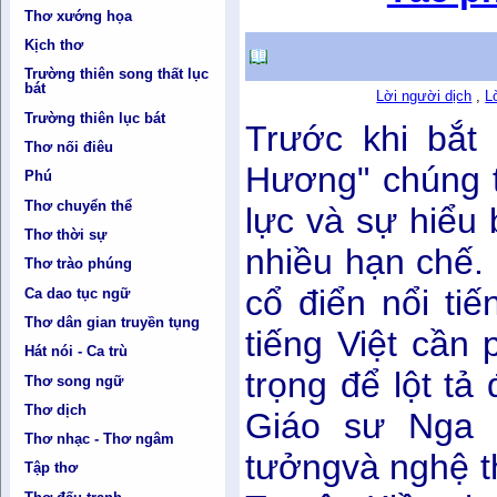
Thơ xướng họa
Kịch thơ
Trường thiên song thất lục
bát
Lời người dịch
,
L
Trường thiên lục bát
Trước khi bắt 
Thơ nối điêu
Hương" chúng t
Phú
Thơ chuyển thể
lực và sự hiểu 
Thơ thời sự
nhiều hạn chế.
Thơ trào phúng
cổ điển nổi ti
Ca dao tục ngữ
Thơ dân gian truyền tụng
tiếng Việt cần
Hát nói - Ca trù
trọng để lột t
Thơ song ngữ
Thơ dịch
Giáo sư Nga 
Thơ nhạc - Thơ ngâm
tưởngvà nghệ t
Tập thơ