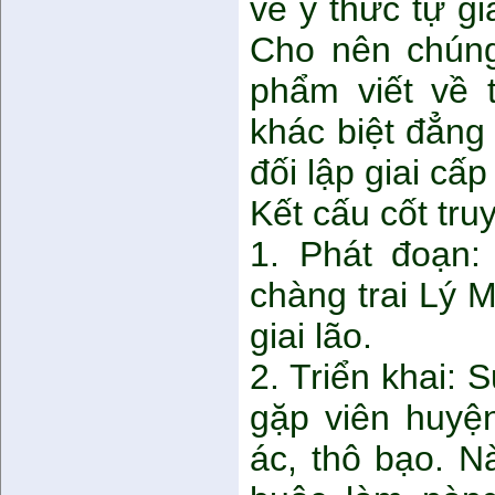
về ý thức tự g
Cho nên chúng
phẩm viết về 
khác biệt đẳng
đối lập giai cấ
Kết cấu cốt tr
1. Phát đoạn
chàng trai Lý 
giai lão.
2. Triển khai:
gặp viên huyệ
ác, thô bạo. N