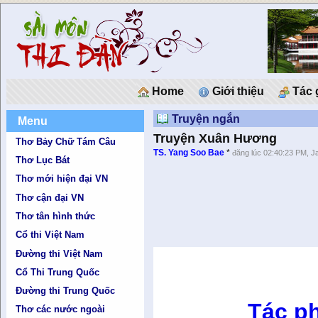
Home
Giới thiệu
Tác 
Truyện ngắn
Menu
Truyện Xuân Hương
Thơ Bảy Chữ Tám Câu
TS. Yang Soo Bae
*
đăng lúc 02:40:23 PM, J
Thơ Lục Bát
Thơ mới hiện đại VN
Thơ cận đại VN
Thơ tân hình thức
Cổ thi Việt Nam
Đường thi Việt Nam
Cổ Thi Trung Quốc
Đường thi Trung Quốc
Tác p
Thơ các nước ngoài