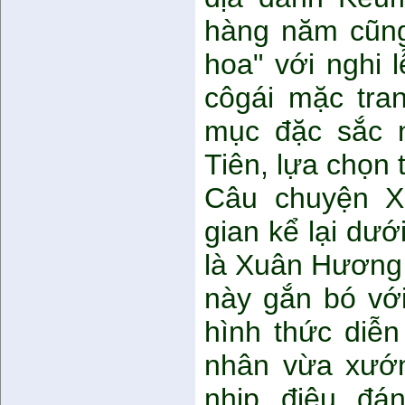
hàng năm cũng
hoa" với nghi 
côgái mặc tran
mục đặc sắc n
Tiên, lựa chọn t
Câu chuyện 
gian kể lại dướ
là Xuân Hương 
này gắn bó với
hình thức diễ
nhân vừa xướn
nhịp điệu đá