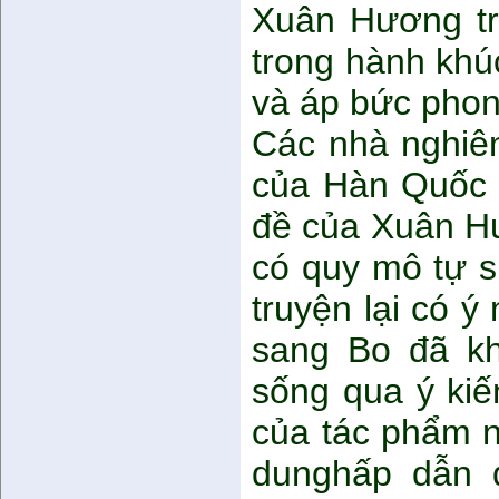
Xuân Hương tru
trong hành khú
và áp bức phon
Các nhà nghiê
của Hàn Quốc đ
đề của Xuân Hư
có quy mô tự s
truyện lại có ý
sang Bo đã kh
sống qua ý kiế
của tác phẩm n
dunghấp dẫn đ