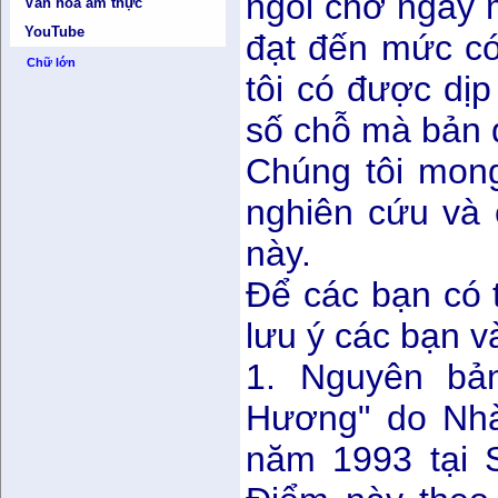
ngồi chờ ngày m
Văn hóa ẩm thực
YouTube
đạt đến mức có
Chữ lớn
tôi có được dị
số chỗ mà bản đ
Chúng tôi mon
nghiên cứu và 
này.
Để các bạn có t
lưu ý các bạn v
1. Nguyên bả
Hương" do Nh
năm 1993 tại 