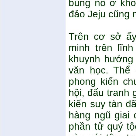
bùng nổ ở kho
đảo Jeju cũng n
Trên cơ sở ấy
minh trên lĩnh
khuynh hướng 
văn học. Thể 
phong kiến ch
hội, đấu tranh 
kiến suy tàn đ
hàng ngũ giai 
phần tử quý tộ