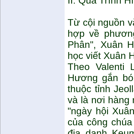
II. Quá Trình 
Từ cội nguồn v
hợp về phương
Phân", Xuân H
học viết Xuân 
Theo Valenti 
Hương gắn bó
thuộc tỉnh Jeo
và là nơi hàng
"ngày hội Xuâ
của công chúa 
địa danh Keum