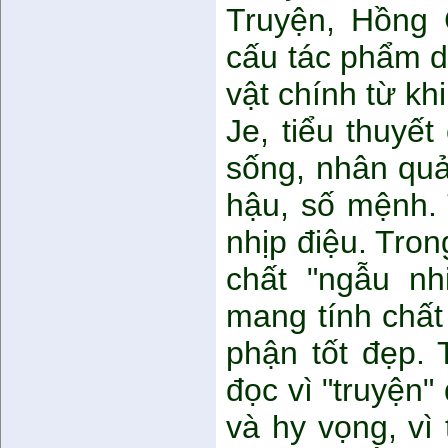
Truyện, Hồng C
cấu tác phẩm d
vật chính từ kh
Je, tiểu thuyế
sống, nhân quả
hậu, số mệnh. 
nhịp điệu. Tron
chất "ngẫu nh
mang tính chất
phận tốt đẹp. 
đọc vì "truyện
và hy vọng, vì