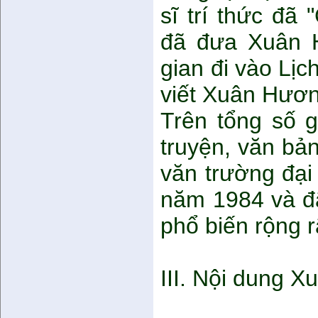
sĩ trí thức đã
đã đưa Xuân 
gian đi vào Lị
viết Xuân Hươn
Trên tổng số 
truyện, văn bả
văn trường đại 
năm 1984 và đã
phổ biến rộng r
III. Nội dung 