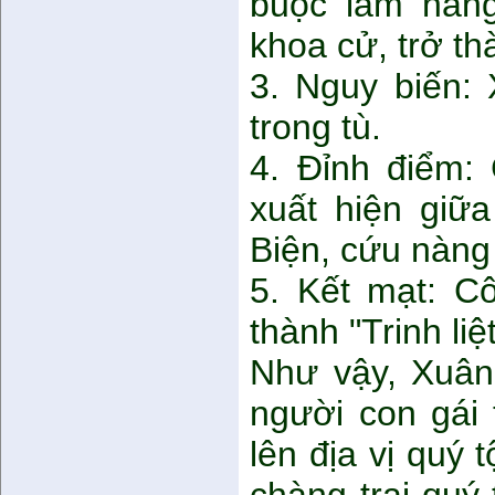
buộc làm nàng
khoa cử, trở t
3. Nguy biến:
trong tù.
4. Đỉnh điểm: 
xuất hiện giữa
Biện, cứu nàng
5. Kết mạt: C
thành "Trinh li
Như vậy, Xuân
người con gái 
lên địa vị quý