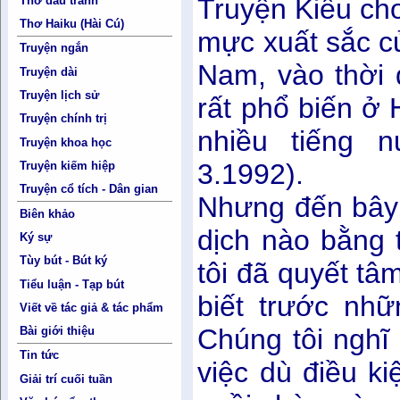
Truyện Kiều ch
Thơ đấu tranh
Thơ Haiku (Hài Cú)
mực xuất sắc c
Truyện ngắn
Nam, vào thời 
Truyện dài
Truyện lịch sử
rất phổ biến ở
Truyện chính trị
nhiều tiếng 
Truyện khoa học
3.1992).
Truyện kiếm hiệp
Truyện cổ tích - Dân gian
Nhưng đến bây 
Biên khảo
dịch nào bằng 
Ký sự
Tùy bút - Bút ký
tôi đã quyết tâ
Tiểu luận - Tạp bút
biết trước nh
Viết về tác giả & tác phẩm
Chúng tôi nghĩ
Bài giới thiệu
Tin tức
việc dù điều k
Giải trí cuối tuần