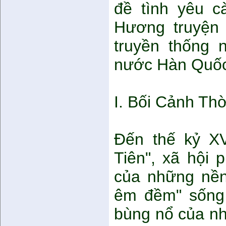
đề tình yêu c
Hương truyện 
truyền thống 
nước Hàn Quố
I. Bối Cảnh Th
Đến thế kỷ XVI
Tiên", xã hội 
của những nền
êm đềm" sống 
bùng nổ của nh