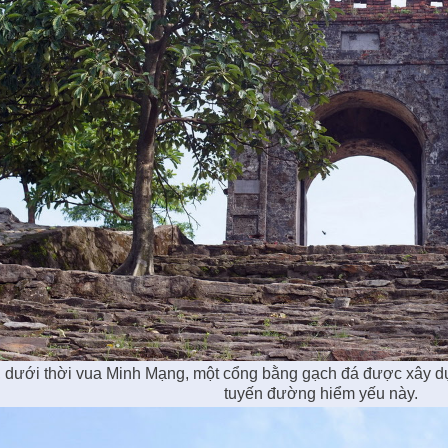
dưới thời vua Minh Mạng, một cổng bằng gạch đá được xây dựn
tuyến đường hiểm yếu này.