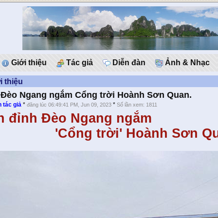
Giới thiệu
Tác giả
Diễn đàn
Ảnh & Nhạc
i thiệu
 Đèo Ngang ngắm Cổng trời Hoành Sơn Quan.
 tác giả
*
*
đăng lúc 06:49:41 PM, Jun 09, 2023
Số lần xem: 1811
n đỉnh Đèo Ngang ngắm
Cổng trời' Hoành Sơn Qu