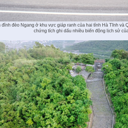
 đỉnh đèo Ngang ở khu vực giáp ranh của hai tỉnh Hà Tĩnh và
chứng tích ghi dấu nhiều biến động lịch sử củ