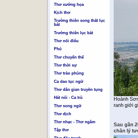
Thơ xướng họa
Kịch thơ
Trường thiên song thất lục
bát
Trường thiên lục bát
Thơ nối điêu
Phú
Thơ chuyển thể
Thơ thời sự
Thơ trào phúng
Ca dao tục ngữ
Thơ dân gian truyền tụng
Hát nói - Ca trù
Hoành Sơn 
ranh giới 
Thơ song ngữ
Thơ dịch
Thơ nhạc - Thơ ngâm
Sau gần 2
Tập thơ
chân lý t