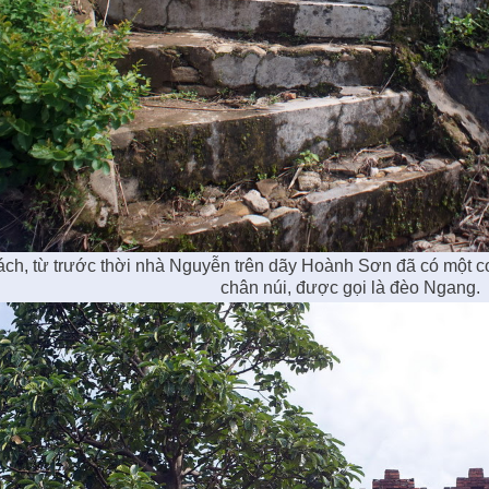
ch, từ trước thời nhà Nguyễn trên dãy Hoành Sơn đã có một c
chân núi, được gọi là đèo Ngang.