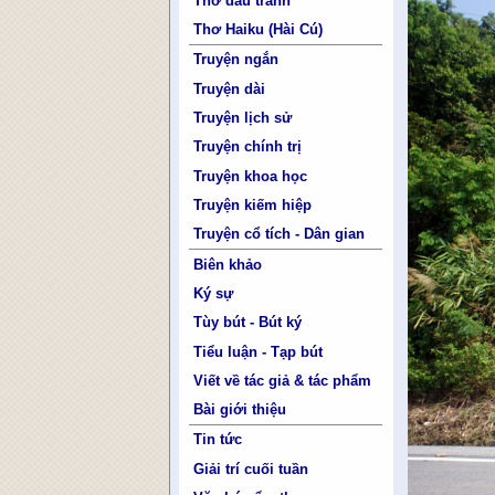
Thơ đấu tranh
Thơ Haiku (Hài Cú)
Truyện ngắn
Truyện dài
Truyện lịch sử
Truyện chính trị
Truyện khoa học
Truyện kiếm hiệp
Truyện cổ tích - Dân gian
Biên khảo
Ký sự
Tùy bút - Bút ký
Tiểu luận - Tạp bút
Viết về tác giả & tác phẩm
Bài giới thiệu
Tin tức
Giải trí cuối tuần