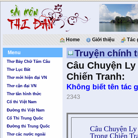
Home
Giới thiệu
Tác 
Truyện chính t
Menu
Thơ Bảy Chữ Tám Câu
Câu Chuyện Ly 
Thơ Lục Bát
Chiến Tranh:
Thơ mới hiện đại VN
Không biết tên tác g
Thơ cận đại VN
Thơ tân hình thức
2343
Cổ thi Việt Nam
Đường thi Việt Nam
Cổ Thi Trung Quốc
Đường thi Trung Quốc
Câu Chuyện Ly
Trong Chiến Tr
Thơ các nước ngoài