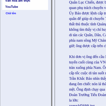
Văn hóa ẩm thực
Quân Lục Chiến, được b
YouTube
quan phụ trách chuyển 
Úy Báo được lệnh cấp t
Chữ lớn
quân để giúp di chuyển
thất thủ thuộc tỉnh Quản
không tìm thấy vị chỉ hu
di tản các Quân, Dân, C
phía nam sông Mỹ Chánh
giữ; ông được cấp trên c
Khi đơn vị ông đến cầu 
tuyến cuối cùng của V
tràn xuống phía Nam. Ô
cấp tốc cuộc di tản suố
Trần Khắc Báo nhìn thấy
đang ôm chiếc nón lá thấ
mệt. Ông định chạy qua 
Đoàn Trưởng Tiểu Đoàn 
la lớn:
xsese4d56ftft.jpg