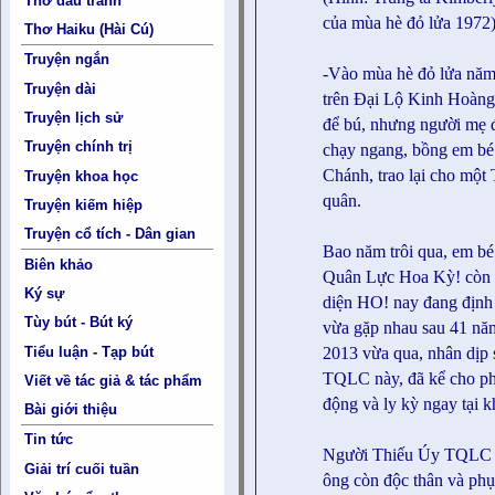
Thơ đấu tranh
của mùa hè đỏ lửa 1972
Thơ Haiku (Hài Cú)
Truyện ngắn
-Vào mùa hè đỏ lửa năm
Truyện dài
trên Đại Lộ Kinh Hoàng;
Truyện lịch sử
để bú, nhưng người mẹ đ
Truyện chính trị
chạy ngang, bồng em bé 
Chánh, trao lại cho mộ
Truyện khoa học
quân.
Truyện kiếm hiệp
Truyện cổ tích - Dân gian
Bao năm trôi qua, em bé
Biên khảo
Quân Lực Hoa Kỳ! còn 
Ký sự
diện HO! nay đang định
Tùy bút - Bút ký
vừa gặp nhau sau 41 năm
Tiểu luận - Tạp bút
2013 vừa qua, nhân dịp 
TQLC này, đã kể cho p
Viết về tác giả & tác phẩm
động và ly kỳ ngay tại 
Bài giới thiệu
Tin tức
Người Thiếu Úy TQLC t
Giải trí cuối tuần
ông còn độc thân và ph