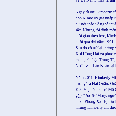
về Đà Nẵng, may ra tìm 
Ngay từ khi Kimberly c
cho Kimberly gia nhập 
dự hội thảo về nghệ thu
sắc. Nhưng rồi định mện
thời gian theo học, Kimb
nuôi qua đời năm 1991 tro
Sau đó cô trở lại trường
Khí Hàng Hải và phục v
mang cấp bậc Trung Tá
Nhân và Thân Nhân tại 
Năm 2011, Kimberly Mitc
Trung Tá Hải Quân, Quâ
Đến Viện Nuôi Trẻ Mồ 
gặp được Sơ Mary, ngườ
nhân Phòng Xã Hội Sư 
nhưng Kimberly chỉ đượ