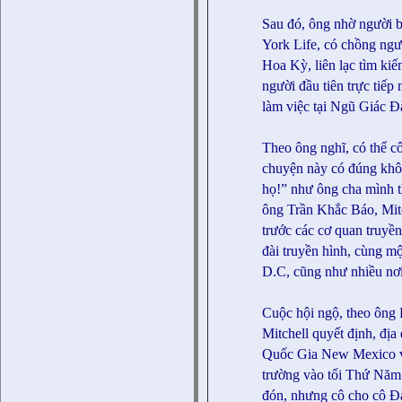
Sau đó, ông nhờ người b
York Life, có chồng ng
Hoa Kỳ, liên lạc tìm ki
người đầu tiên trực tiế
làm việc tại Ngũ Giác Đ
Theo ông nghĩ, có thể cô
chuyện này có đúng khôn
họ!” như ông cha mình 
ông Trần Khắc Báo, Mitc
trước các cơ quan truyề
đài truyền hình, cùng m
D.C, cũng như nhiều nơ
Cuộc hội ngộ, theo ông 
Mitchell quyết định, đị
Quốc Gia New Mexico và
trường vào tối Thứ Năm 
đón, nhưng cô cho cô Đà