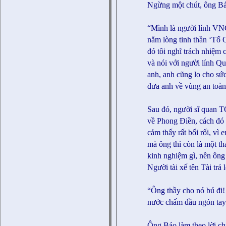
Ngừng một chút, ông Báo
“Mình là người lính VN
nằm lòng tinh thần ‘Tổ
đó tôi nghĩ trách nhiệm 
và nói với người lính Qu
anh, anh cũng lo cho sứ
đưa anh về vùng an toàn
Sau đó, người sĩ quan T
về Phong Điền, cách đó
cảm thấy rất bối rối, vì
mà ông thì còn là một th
kinh nghiệm gì, nên ông 
Người tài xế tên Tài trả l
“Ông thầy cho nó bú đi!
nước chấm đầu ngón tay
Ông Báo làm theo lời ch