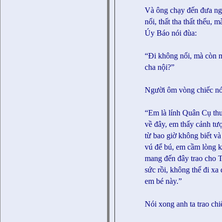
Và ông chạy đến đưa ng
nổi, thất tha thất thểu,
Úy Báo nói đùa:
“Đi không nổi, mà còn m
cha nội?”
Người ôm vòng chiếc nó
“Em là lính Quân Cụ th
về đây, em thấy cảnh tư
từ bao giờ không biết v
vú để bú, em cầm lòng k
mang đến đây trao cho T
sức rồi, không thể đi x
em bé này.”
Nói xong anh ta trao ch