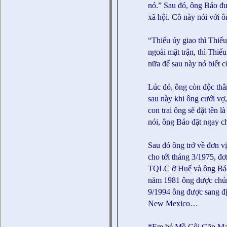
nó.” Sau đó, ông Báo đ
xã hội. Cô này nói với ô
“Thiếu úy giao thì Thiếu
ngoài mặt trận, thì Thiế
nữa để sau này nó biết 
Lúc đó, ông còn độc thâ
sau này khi ông cưới vợ,
con trai ông sẽ đặt tên 
nói, ông Báo đặt ngay c
Sau đó ông trở về đơn vị
cho tới tháng 3/1975, đơ
TQLC ở Huế và ông Báo 
năm 1981 ông được chúng
9/1994 ông được sang đị
New Mexico…
*Em bé Mồ Côi Gặp M