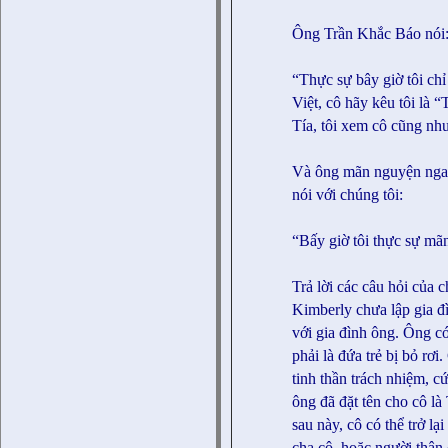
Ông Trần Khắc Báo nói
“Thực sự bây giờ tôi chỉ
Việt, cô hãy kêu tôi là “
Tía, tôi xem cô cũng như
Và ông mãn nguyện ngay
nói với chúng tôi:
“Bấy giờ tôi thực sự mã
Trả lời các câu hỏi của 
Kimberly chưa lập gia đ
với gia đình ông. Ông c
phải là đứa trẻ bị bỏ r
tinh thần trách nhiệm, c
ông đã đặt tên cho cô l
sau này, cô có thể trở lạ
cha cô, hoặc người thâ