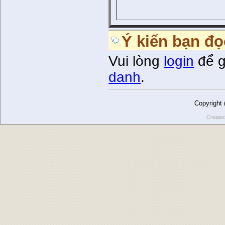
Ý kiến bạn đọ
Vui lòng
login
để g
danh
.
Copyright
Create