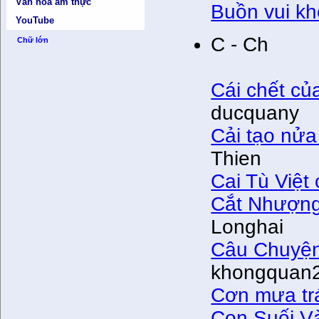
Văn hóa ẩm thực
Buồn vui k
YouTube
C - Ch
Chữ lớn
Cái chết củ
ducquany
Cải tạo nửa
Thien
Cai Tù Việt
Cắt Nhượng
Longhai
Câu Chuyện
khongquan
Cơn mưa tr
Con Suối V