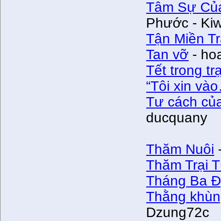
Tâm Sự Của
Phước - Ki
Tận Miền T
Tan vỡ
- ho
Tết trong trạ
“Tôi xin và
Tư cách củ
ducquany
Thăm Nuôi
Thăm Trại 
Tháng Ba Đ
Thằng khùng 
Dzung72c