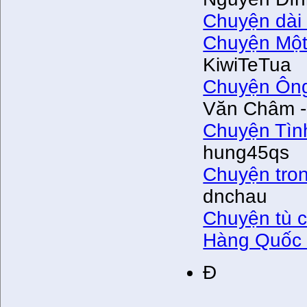
Chuyện dài c
Chuyện Một
KiwiTeTua
Chuyện Ông
Văn Châm -
Chuyện Tìn
hung45qs
Chuyện tron
dnchau
Chuyện tù c
Hàng Quốc
Đ