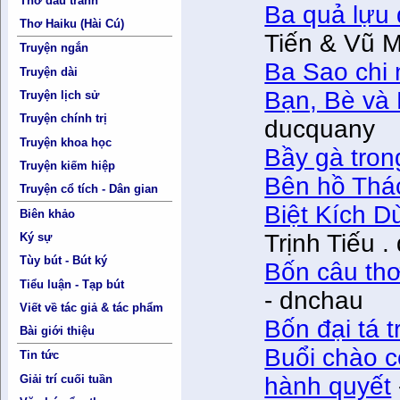
Thơ đấu tranh
Ba quả lựu đ
Thơ Haiku (Hài Cú)
Tiến & Vũ 
Truyện ngắn
Ba Sao chi
Truyện dài
Bạn, Bè và
Truyện lịch sử
Truyện chính trị
ducquany
Truyện khoa học
Bầy gà trong
Truyện kiếm hiệp
Bên hồ Thá
Truyện cổ tích - Dân gian
Biệt Kích D
Biên khảo
Trịnh Tiếu 
Ký sự
Tùy bút - Bút ký
Bốn câu th
Tiểu luận - Tạp bút
- dnchau
Viết về tác giả & tác phẩm
Bốn đại tá tr
Bài giới thiệu
Buổi chào c
Tin tức
hành quyết
Giải trí cuối tuần