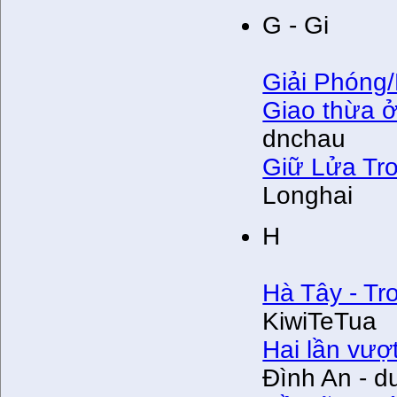
G - Gi
Giải Phóng
Giao thừa 
dnchau
Giữ Lửa Tr
Longhai
H
Hà Tây - T
KiwiTeTua
Hai lần vượ
Đình An - 