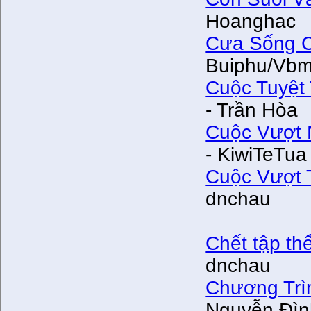
Hoanghac
Cưa Sống C
Buiphu/Vbm
Cuộc Tuyệt
- Trần Hòa
Cuộc Vượt 
- KiwiTeTua
Cuộc Vượt 
dnchau
Chết tập thể
dnchau
Chương Trì
Nguyễn Đìn