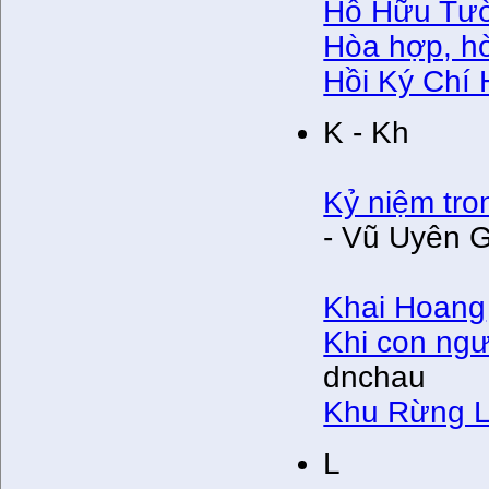
Hồ Hữu Tư
Hòa hợp, hò
Hồi Ký Chí
K - Kh
Kỷ niệm tr
- Vũ Uyên G
Khai Hoang
Khi con ng
dnchau
Khu Rừng 
L