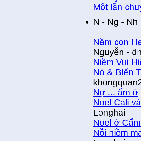
Một lần chuy
N - Ng - Nh
Năm con He
Nguyễn - d
Niềm Vui H
Nó & Biến 
khongquan
Nợ ... ấm ớ
Noel Cali v
Longhai
Noel ở Cẩm
Nỗi niềm m