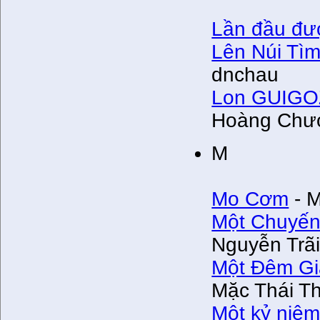
Lần đầu đư
Lên Núi Tì
dnchau
Lon GUIGOZ
Hoàng Chư
M
Mo Cơm
- M
Một Chuyến
Nguyễn Trã
Một Đêm Gi
Mặc Thái Th
Một kỷ niệ