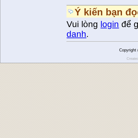
Ý kiến bạn đọ
Vui lòng
login
để g
danh
.
Copyright
Create