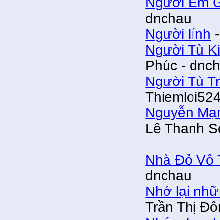
Người Em G
dnchau
Người lính
-
Người Tù K
Phúc - dnc
Người Tù T
Thiemloi52
Nguyễn Mạnh
Lê Thanh S
Nhà Đỏ Vô 
dnchau
Nhớ lại nhữ
Trần Thị Ð