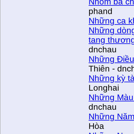
Nhóm ba ch
phand
Những ca kh
Những dòng
tang thương
dnchau
Những Điều
Thiên - dnc
Những kỳ tà
Longhai
Những Màu
dnchau
Những Năm
Hòa