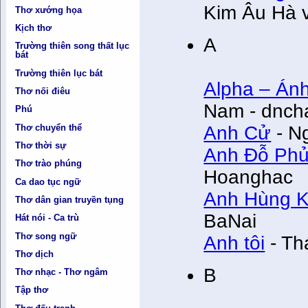
Kim Âu Hà 
Thơ xướng họa
Kịch thơ
A
Trường thiên song thất lục
bát
Trường thiên lục bát
Alpha – Ánh
Thơ nối điêu
Nam - dnch
Phú
Thơ chuyển thể
Anh Cử
- Ng
Thơ thời sự
Anh Đỗ Ph
Thơ trào phúng
Hoanghac
Ca dao tục ngữ
Anh Hùng 
Thơ dân gian truyền tụng
BaNai
Hát nói - Ca trù
Thơ song ngữ
Anh tôi
- Th
Thơ dịch
B
Thơ nhạc - Thơ ngâm
Tập thơ