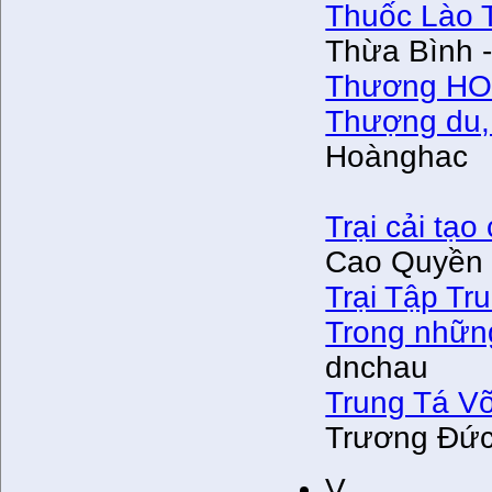
Thuốc Lào T
Thừa Bình 
Thương HO
Thượng du,
Hoànghac
Trại cải tạ
Cao Quyền 
Trại Tập Tr
Trong những
dnchau
Trung Tá V
Trương Đức
V