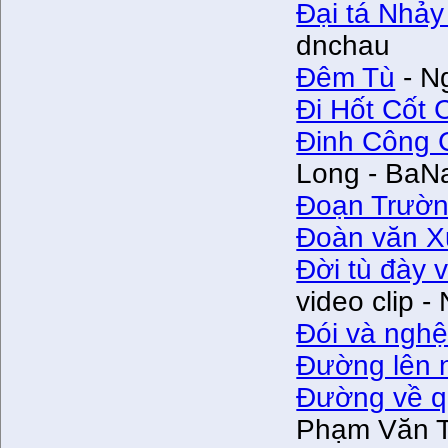
Đại tá Nhả
dnchau
Đêm Tù
- N
Đi Hốt Cốt 
Đinh Công 
Long - BaN
Đoạn Trườ
Đoàn văn 
Đời tù đày
video clip 
Đói và nghệ
Đường lên 
Đường về q
Phạm Văn T