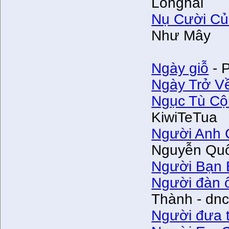
Longhai
Nụ Cười Củ
Như Mây
Ngày giỗ
- 
Ngày Trở V
Ngục Tù Cộ
KiwiTeTua
Người Anh C
Nguyễn Quố
Người Bạn 
Người đàn ô
Thành - dn
Người đưa t