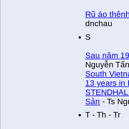
Rũ áo thên
dnchau
S
Sau năm 19
Nguyễn Tấn
South Vietn
13 years i
STENDHAL 
Sản
- Ts Ng
T - Th - Tr