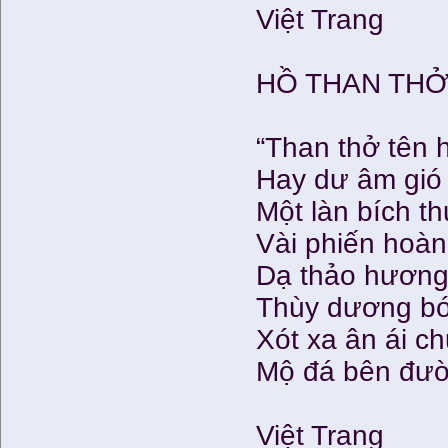
Việt Trang
HỒ THAN TH
“Than thở tên 
Hay dư âm gió
Một làn bích t
Vài phiến hoàn
Dạ thảo hương
Thùy dương bó
Xót xa ân ái c
Mộ đá bên đườn
Việt Trang