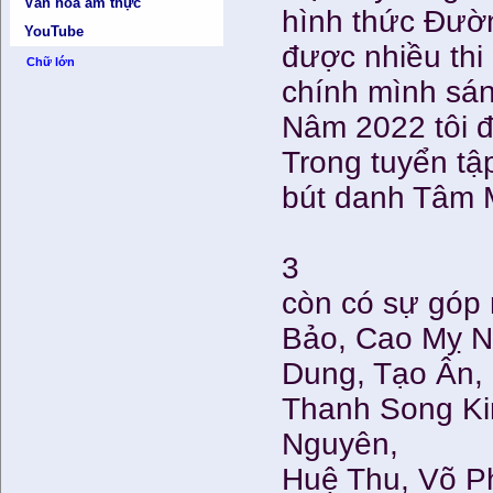
Văn hóa ẩm thực
hình thức Đườn
YouTube
được nhiều thi
Chữ lớn
chính mình sán
Nâm 2022 tôi 
Trong tuyển tập
bút danh Tâm 
3
còn có sự góp 
Bảo, Cao Mỵ N
Dung, Tạo Ân,
Thanh Song Ki
Nguyên,
Huệ Thu, Võ P