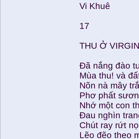
Vi Khuê
17
THU Ở VIRGIN
Đã nắng đào t
Mùa thu! và đấ
Nõn nà mây trắ
Phơ phất sươn
Nhớ một con t
Đau nghìn tra
Chút ray rứt nọ
Lẽo đẽo theo 