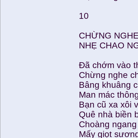
10
CHỪNG NGHE
NHẸ CHAO N
Đã chớm vào th
Chừng nghe ch
Bâng khuâng c
Man mác thông
Bạn cũ xa xôi 
Quê nhà biền b
Choàng ngang 
Mấy giọt sương