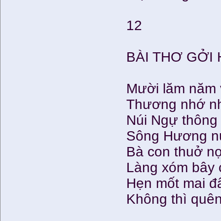
12
BÀI THƠ GỞI
Mười lăm năm 
Thương nhớ nh
Núi Ngự thông
Sông Hương nư
Bà con thuở nọ
Làng xóm bây 
Hẹn mốt mai đâ
Không thì quên 