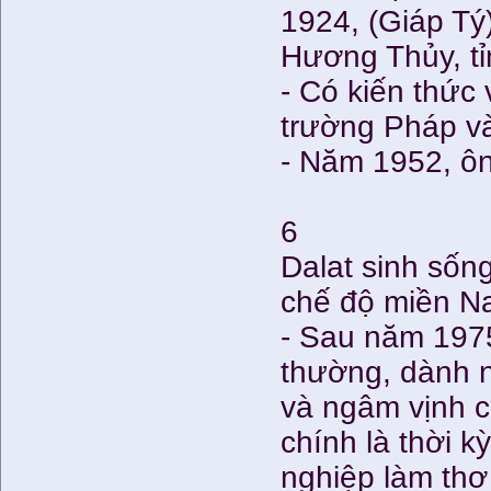
1924, (Giáp Tý
Hương Thủy, tỉ
- Có kiến thức 
trường Pháp v
- Năm 1952, ôn
6
Dalat sinh sốn
chế độ miền N
- Sau năm 1975
thường, dành n
và ngâm vịnh 
chính là thời 
nghiệp làm thơ