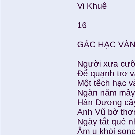
Vi Khuê
16
GÁC HẠC VÀ
Người xưa cưỡ
Để quạnh trơ 
Một tếch hạc v
Ngàn năm mây 
Hán Dương cây
Anh Vũ bờ thơ
Ngày tắt quê n
Âm u khói song