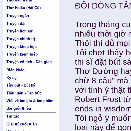
Thơ đấu tranh
ĐÔI DÒNG TÂM
Thơ Haiku (Hài Cú)
Truyện ngắn
Trong tháng cu
Truyện dài
Truyện lịch sử
nhiều thời giờ 
Truyện chính trị
Thôi thì đủ mọi 
Truyện khoa học
Tôi chợt thấy 
Truyện kiếm hiệp
thi sĩ đặt bút 
Truyện cổ tích - Dân gian
Thơ Đường hay 
Biên khảo
Ký sự
chữ 8 câu” mà 
Tùy bút - Bút ký
với tình ý thật
Tiểu luận - Tạp bút
Robert Frost từ
Viết về tác giả & tác phẩm
ends in wisdom
Bài giới thiệu
Tôi ngỏ ý muốn
Tin tức
Giải trí cuối tuần
loại này để go