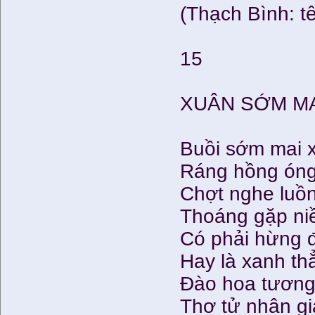
(Thạch Bình: tê
15
XUÂN SỚM M
Buồi sớm mai x
Ráng hồng óng
Chợt nghe luồn
Thoáng gặp niề
Có phải hừng 
Hay là xanh th
Đào hoa tương
Thơ tử nhân gi