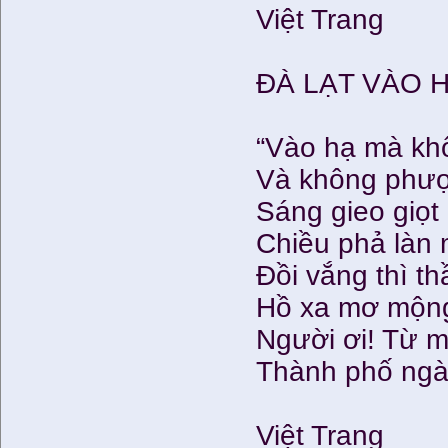
Việt Trang
ĐÀ LẠT VÀO 
“Vào hạ mà khô
Và không phượ
Sáng gieo giọ
Chiều phả làn 
Đồi vắng thì t
Hồ xa mơ mộng
Người ơi! Từ m
Thành phố ngàn
Việt Trang