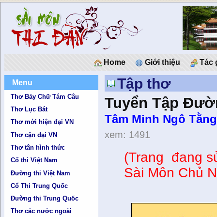
Home
Giới thiệu
Tác 
Tập thơ
Menu
Thơ Bảy Chữ Tám Câu
Tuyển Tập Đườn
Thơ Lục Bát
Tâm Minh Ngô Tằng
Thơ mới hiện đại VN
xem: 1491
Thơ cận đại VN
Thơ tân hình thức
(Trang đang sử
Cổ thi Việt Nam
Sài Môn Chủ N
Đường thi Việt Nam
Cổ Thi Trung Quốc
Đường thi Trung Quốc
Thơ các nước ngoài