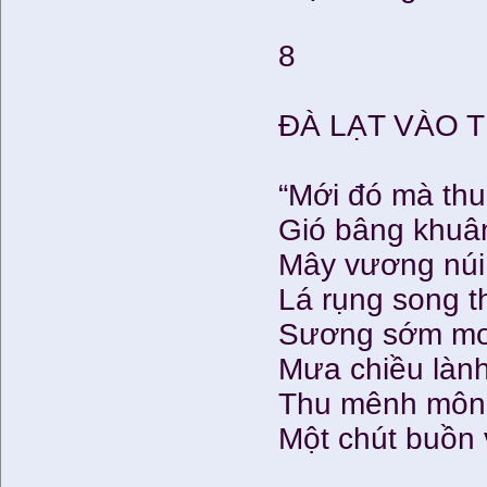
8
ĐÀ LẠT VÀO 
“Mới đó mà thu t
Gió bâng khuân
Mây vương núi
Lá rụng song 
Sương sớm mo
Mưa chiều lành
Thu mênh mông
Một chút buồn v