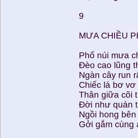
9
MƯA CHIỀU P
Phố núi mưa c
Đèo cao lũng t
Ngàn cây run r
Chiếc lá bơ vơ
Thân giữa cõi 
Đời như quán t
Ngồi hong bên 
Gởi gắm cùng ai