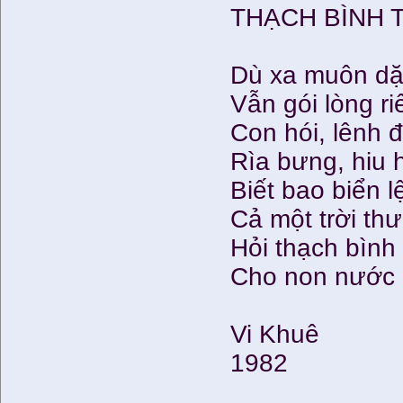
THẠCH BÌNH 
Dù xa muôn d
Vẫn gói lòng ri
Con hói, lênh 
Rìa bưng, hiu 
Biết bao biển 
Cả một trời thư
Hỏi thạch bình
Cho non nước
Vi Khuê
1982