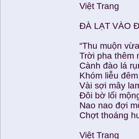
Việt Trang
ĐÀ LẠT VÀO 
“Thu muộn vừa 
Trời pha thêm 
Cành đào lá r
Khóm liễu đêm
Vài sợi mây la
Đôi bờ lối mộ
Nao nao đợi m
Chợt thoáng hư
Việt Trang