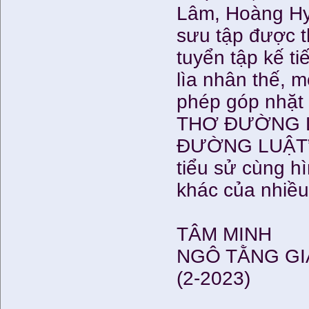
Lâm, Hoàng Hy
sưu tập được t
tuyển tập kế ti
lìa nhân thế, 
phép góp nhặt 
THƠ ĐƯỜNG L
ĐƯỜNG LUẬT” R
tiểu sử cùng h
khác của nhiều
TÂM MINH
NGÔ TẰNG G
(2-2023)