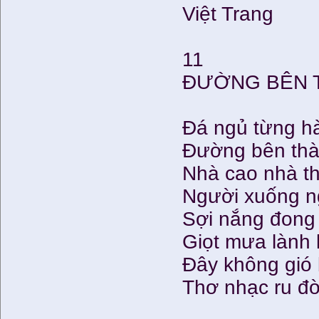
Việt Trang
11
ĐƯỜNG BÊN 
Đá ngủ từng h
Đường bên th
Nhà cao nhà t
Người xuống n
Sợi nắng đong
Giọt mưa lành
Đây không gió
Thơ nhạc ru đờ