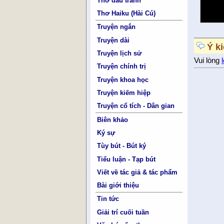
Thơ đấu tranh
Thơ Haiku (Hài Cú)
Truyện ngắn
Truyện dài
Ý k
Truyện lịch sử
Vui lòng
Truyện chính trị
Truyện khoa học
Truyện kiếm hiệp
Truyện cổ tích - Dân gian
Biên khảo
Ký sự
Tùy bút - Bút ký
Tiểu luận - Tạp bút
Viết về tác giả & tác phẩm
Bài giới thiệu
Tin tức
Giải trí cuối tuần