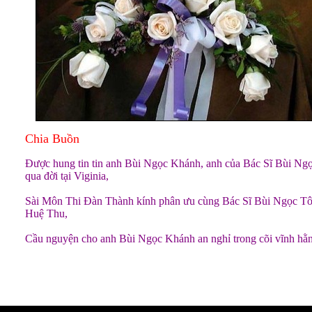
Chia Buồn
Được hung tin tin anh Bùi Ngọc Khánh, anh của Bác Sĩ Bùi Ng
qua đời tại Viginia,
Sài Môn Thi Đàn Thành kính phân ưu cùng Bác Sĩ Bùi Ngọc Tô
Huệ Thu,
Cầu nguyện cho anh Bùi Ngọc Khánh an nghỉ trong cõi vĩnh hằ