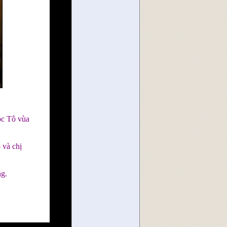
ọc Tô vùa
 và chị
ng.