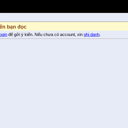
iến bạn đọc
login
để gởi ý kiến. Nếu chưa có account, xin
ghi danh
.