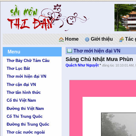
Home
Giới thiệu
Tác 
Thơ mới hiện đại VN
Menu
Sáng Chủ Nhật Mưa Phùn
Thơ Bảy Chữ Tám Câu
Quách Như Nguyệt
*
đăng lúc 10:10:01 AM,
Thơ Lục Bát
Thơ mới hiện đại VN
Thơ cận đại VN
Thơ tân hình thức
Cổ thi Việt Nam
Đường thi Việt Nam
Cổ Thi Trung Quốc
Đường thi Trung Quốc
Thơ các nước ngoài