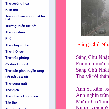
Thơ xướng họa
Kịch thơ
Trường thiên song thất lục
bát
Trường thiên lục bát
Thơ nối điêu
Phú
Sáng Chủ Nh
Thơ chuyển thể
Thơ thời sự
Sáng Chủ Nhậ
Thơ trào phúng
Em nhìn mưa, n
Ca dao tục ngữ
Sáng Chủ Nhật
Thơ dân gian truyền tụng
Thu về rồi thá
Hát nói - Ca trù
Thơ song ngữ
Anh xa xăm, xa
Thơ dịch
Anh nghìn trùn
Thơ nhạc - Thơ ngâm
Mưa rơi rớt mù
Tập thơ
Người xưa giờ 