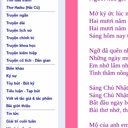
Thơ đấu tranh
Thơ Haiku (Hài Cú)
Mớ ký ức lúc 
Truyện ngắn
Hai mươi năm
Truyện dài
Hai mươi năm t
Truyện lịch sử
Sáng hôm nay t
Truyện chính trị
Truyện khoa học
Ngỡ đã quên n
Truyện kiếm hiệp
Những ngày m
Truyện cổ tích - Dân gian
Em nhớ lắm nh
Biên khảo
Tình thắm nồn
Ký sự
Tùy bút - Bút ký
Sáng Chủ Nhậ
Tiểu luận - Tạp bút
Sáng Chủ Nhật
Viết về tác giả & tác phẩm
Bắt đầu ngày b
Bài giới thiệu
Bài thơ nhớ, t
Tin tức
Giải trí cuối tuần
Mộ của anh em 