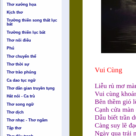
Thơ xướng họa
Kịch thơ
Trường thiên song thất lục
bát
Trường thiên lục bát
Thơ nối điêu
Phú
Thơ chuyển thể
Thơ thời sự
Vui Cùng
Thơ trào phúng
Ca dao tục ngữ
Liễu rủ mơ mà
Thơ dân gian truyền tụng
Vui cùng khoả
Hát nói - Ca trù
Bên thềm gió l
Thơ song ngữ
Cạnh cửa màn đ
Thơ dịch
Dẫu biết trần 
Thơ nhạc - Thơ ngâm
Càng suy lẽ đạ
Tập thơ
Ngày qua trải 