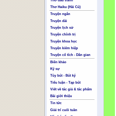
Thơ đấu tranh
Thơ Haiku (Hài Cú)
Truyện ngắn
Truyện dài
Truyện lịch sử
Truyện chính trị
Truyện khoa học
Truyện kiếm hiệp
Truyện cổ tích - Dân gian
Biên khảo
Ký sự
Tùy bút - Bút ký
Tiểu luận - Tạp bút
Viết về tác giả & tác phẩm
Bài giới thiệu
Tin tức
Giải trí cuối tuần