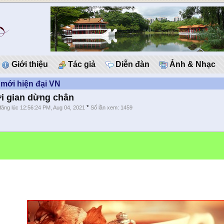
Giới thiệu
Tác giả
Diễn đàn
Ảnh & Nhạc
mới hiện đại VN
ời gian dừng chân
*
đăng lúc 12:56:24 PM, Aug 04, 2021
Số lần xem: 1459