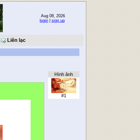
Aug 08, 2026
login
|
sign up
Liên lạc
Hình ảnh
#1