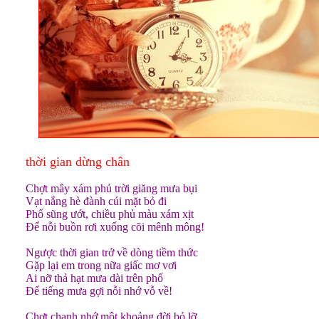
thời gian dừng chân
Chợt mây xám phủ trời giăng mưa bụi
Vạt nắng hè đành cúi mặt bỏ đi
Phố sũng ướt, chiều phủ màu xám xịt
Để nỗi buồn rơi xuống cõi mênh mông!
Ngược thời gian trở về dòng tiềm thức
Gặp lại em trong nữa giấc mơ vơi
Ai nỡ thả hạt mưa dài trên phố
Để tiếng mưa gợi nỗi nhớ vỗ về!
Chợt chạnh nhớ một khoảng đời bỏ lỡ