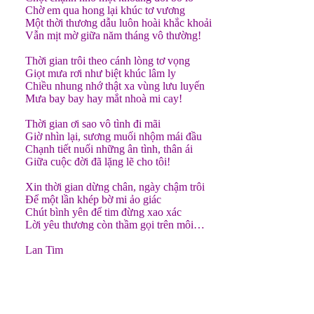
Chờ em qua hong lại khúc tơ vương
Một thời thương dẫu luôn hoài khắc khoải
Vẫn mịt mờ giữa năm tháng vô thường!
Thời gian trôi theo cánh lòng tơ vọng
Giọt mưa rơi như biệt khúc lâm ly
Chiều nhung nhớ thật xa vùng lưu luyến
Mưa bay bay hay mắt nhoà mi cay!
Thời gian ơi sao vô tình đi mãi
Giờ nhìn lại, sương muối nhộm mái đầu
Chạnh tiết nuối những ân tình, thân ái
Giữa cuộc đời đã lặng lẽ cho tôi!
Xin thời gian dừng chân, ngày chậm trôi
Để một lần khép bờ mi ảo giác
Chút bình yên để tim đừng xao xác
Lời yêu thương còn thầm gọi trên môi…
Lan Tim