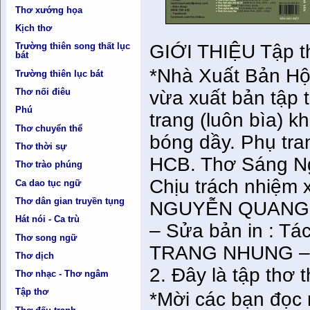
Thơ xướng họa
Kịch thơ
GIỚI THIỆU Tập t
Trường thiên song thất lục
bát
*Nhà Xuất Bản Hộ
Trường thiên lục bát
Thơ nối điêu
vừa xuất bản tập
Phú
trang (luôn bìa) k
Thơ chuyển thể
bóng dầy. Phụ tra
Thơ thời sự
HCB. Thơ Sáng N
Thơ trào phúng
Chịu trách nhiệm 
Ca dao tục ngữ
Thơ dân gian truyền tụng
NGUYỄN QUANG T
Hát nói - Ca trù
– Sửa bản in : Tá
Thơ song ngữ
TRANG NHUNG – Mã
Thơ dịch
2. Đây là tập thơ 
Thơ nhạc - Thơ ngâm
Tập thơ
*Mời các bạn đọc m