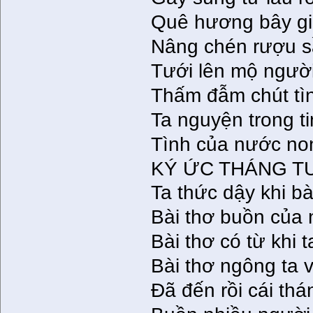
Quê hương bây giờ
Nâng chén rượu s
Tưới lên mộ người
Thấm đẫm chút tì
Ta nguyện trong t
Tình của nước non
KÝ ỨC THÁNG TƯ
Ta thức dậy khi bà
Bài thơ buồn của
Bài thơ có từ khi t
Bài thơ ngông ta v
Đã đến rồi cái thán