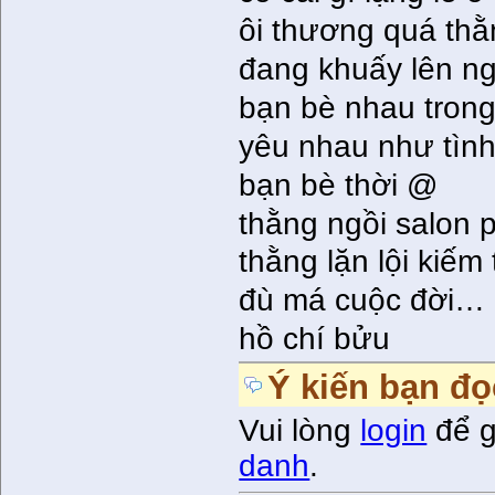
ôi thương quá thằ
đang khuấy lên ng
bạn bè nhau trong
yêu nhau như tìn
bạn bè thời @
thằng ngồi salon 
thằng lặn lội kiếm
đù má cuộc đời…
hồ chí bửu
Ý kiến bạn đọ
Vui lòng
login
để g
danh
.