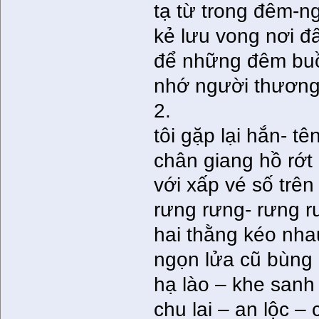
tạ từ trong đêm-n
kẻ lưu vong nơi đ
để những đêm bu
nhớ người thương
2.
tôi gặp lại hắn- tê
chân giang hồ rớt
với xấp vé số trên 
rưng rưng- rưng r
hai thằng kéo nha
ngọn lửa cũ bùng 
hạ lào – khe sanh 
chu lai – an lộc –