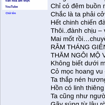
Văn hóa ẩm thực
Chỉ có đêm buồn m
YouTube
Chắc là ta phải cở
Chữ lớn
Hết chinh chiến đà
Thôi..đành chịu –
Mai mốt rồi…chuy
RẰM THÁNG GIÊ
THĂM NGÔI MỘ V
Không biết dưới 
Cỏ mọc hoang vu 
Ta thắp nén hươn
Hồn có linh thiêng
Ta cũng như người
Gãy súng từ lâu r