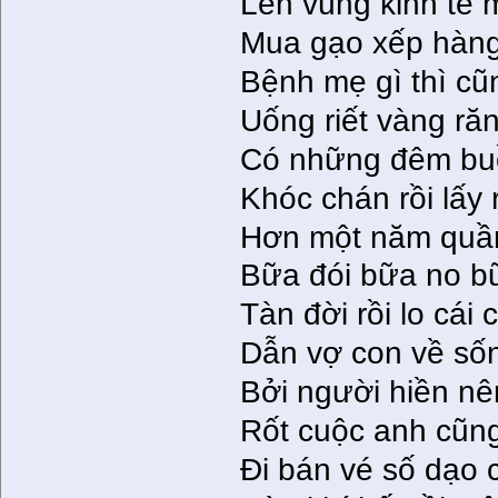
Lên vùng kinh tế 
Mua gạo xếp hàng
Bệnh mẹ gì thì cũ
Uống riết vàng ră
Có những đêm buồ
Khóc chán rồi lấy
Hơn một năm quần
Bữa đói bữa no bữ
Tàn đời rồi lo cái 
Dẫn vợ con về sốn
Bởi người hiền nê
Rốt cuộc anh cũng
Đi bán vé số dạo 