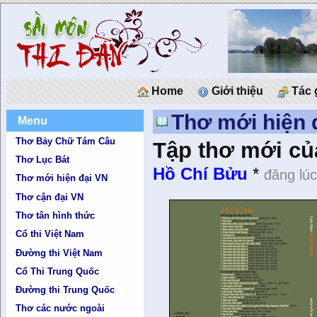
Home
Giới thiệu
Tác 
Thơ mới hiện 
Menu
Thơ Bảy Chữ Tám Câu
Tập thơ mới củ
Thơ Lục Bát
Hồ Chí Bửu
*
đăng lú
Thơ mới hiện đại VN
Thơ cận đại VN
Thơ tân hình thức
Cổ thi Việt Nam
Đường thi Việt Nam
Cổ Thi Trung Quốc
Đường thi Trung Quốc
Thơ các nước ngoài