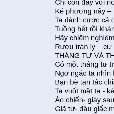
Chỉ còn đây với nỗ
Kẻ phương nầy – n
Ta đánh cược cả 
Tuồng hết rồi khán
Hãy chiêm nghiệm 
Rượu tràn ly – c
THÁNG TƯ VÀ TH
Có một tháng tư t
Ngơ ngác ta nhìn 
Bạn bè tan tác ch
Ta vuốt mặt ta - 
Áo chiến- giày sau
Giã từ- đâu giấc