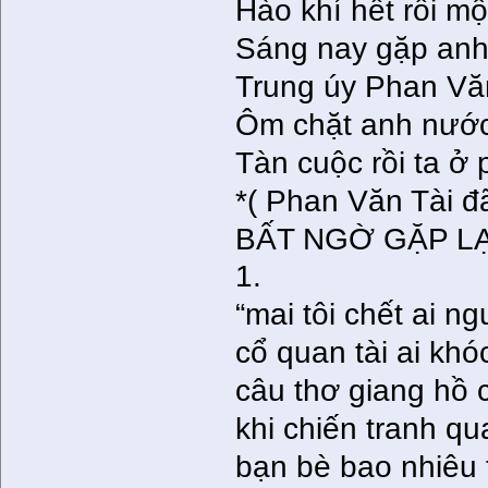
Hào khí hết rồi mộ
Sáng nay gặp anh 
Trung úy Phan Vă
Ôm chặt anh nước 
Tàn cuộc rồi ta ở
*( Phan Văn Tài đ
BẤT NGỜ GẶP LẠ
1.
“mai tôi chết ai 
cổ quan tài ai khóc
câu thơ giang hồ 
khi chiến tranh qua
bạn bè bao nhiêu