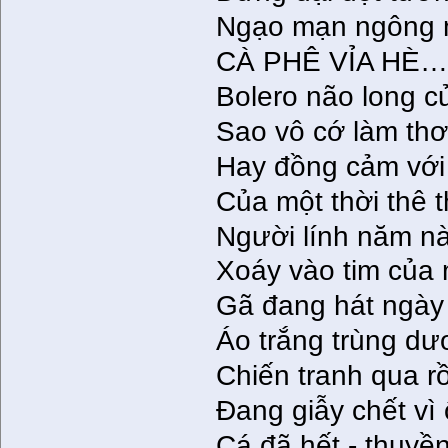
Ngạo mạn ngông 
CÀ PHÊ VỈA HÈ
Bolero não long c
Sao vô cớ làm thơ 
Hay đồng cảm với 
Của một thời thê 
Người lính năm nào
Xoáy vào tim của 
Gã đang hát ngày 
Áo trắng trùng dư
Chiến tranh qua rồ
Đang giẫy chết vì
Cá đã hết - thuyền