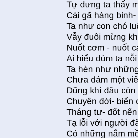
Tự dưng ta thấy 
Cái gã hàng binh
Ta như con chó l
Vẫy đuôi mừng kh
Nuốt cơm - nuốt c
Ai hiểu dùm ta nỗ
Ta hèn như nhữn
Chưa dám một viê
Dũng khí đâu còn 
Chuyện đời- biển
Tháng tư- đốt nế
Tạ lỗi với người đã
Có những nắm mồ