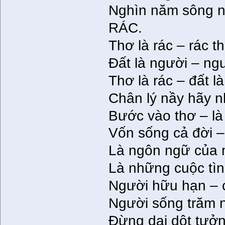
Nghìn năm sông nú
RÁC.
Thơ là rác – rác 
Đất là người – ng
Thơ là rác – đất l
Chân lý nầy hãy 
Bước vào thơ – là
Vốn sống cả đời – 
Là ngôn ngữ của 
Là những cuộc tìn
Người hữu hạn – c
Người sống trăm 
Đừng dại dột tưởn