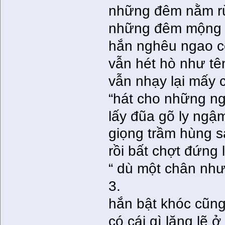
những đêm nằm rừ
những đêm mộng 
hắn nghêu ngao c
vẫn hét hò như tê
vẫn nhạy lại mấy 
“hát cho những ng
lấy đũa gõ ly ngậm
giọng trầm hùng s
rồi bất chợt đứng 
“ dù một chân nh
3.
hắn bật khóc cũng
có cái gì lặng lẽ 