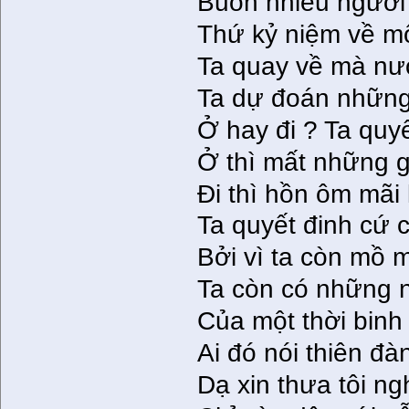
Buồn nhiều người 
Thứ kỷ niệm về mộ
Ta quay về mà nướ
Ta dự đoán những 
Ở hay đi ? Ta quy
Ở thì mất những g
Đi thì hồn ôm mãi 
Ta quyết đinh cứ c
Bởi vì ta còn mồ 
Ta còn có những 
Của một thời binh 
Ai đó nói thiên đà
Dạ xin thưa tôi ng