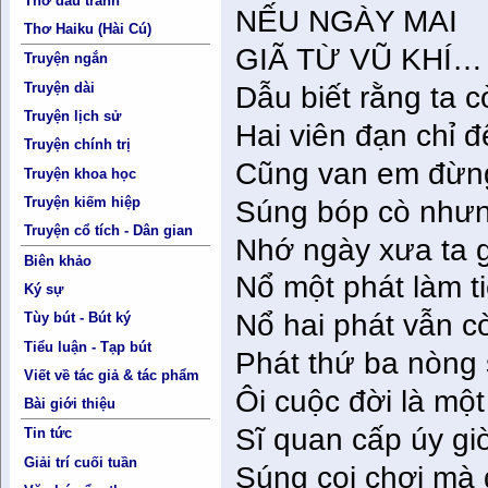
Thơ đấu tranh
NẾU NGÀY MAI
Thơ Haiku (Hài Cú)
GIÃ TỪ VŨ KHÍ…
Truyện ngắn
Truyện dài
Dẫu biết rằng ta c
Truyện lịch sử
Hai viên đạn chỉ đ
Truyện chính trị
Cũng van em đừng
Truyện khoa học
Truyện kiếm hiệp
Súng bóp cò nhưng
Truyện cổ tích - Dân gian
Nhớ ngày xưa ta 
Biên khảo
Nổ một phát làm ti
Ký sự
Nổ hai phát vẫn 
Tùy bút - Bút ký
Tiểu luận - Tạp bút
Phát thứ ba nòng
Viết về tác giả & tác phẩm
Ôi cuộc đời là mộ
Bài giới thiệu
Sĩ quan cấp úy g
Tin tức
Giải trí cuối tuần
Súng coi chơi mà 