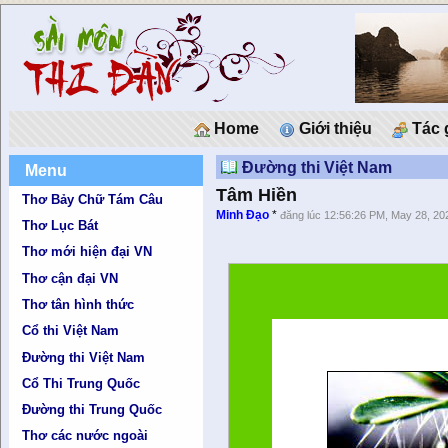
Home
Giới thiệu
Tác 
Đường thi Việt Nam
Menu
Tâm Hiền
Thơ Bảy Chữ Tám Câu
Minh Đạo
*
đăng lúc 12:56:26 PM, May 28, 20
Thơ Lục Bát
Thơ mới hiện đại VN
Thơ cận đại VN
Thơ tân hình thức
Cổ thi Việt Nam
Đường thi Việt Nam
Cổ Thi Trung Quốc
Đường thi Trung Quốc
Thơ các nước ngoài