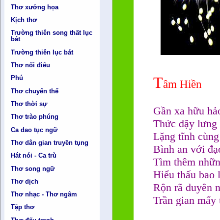
Thơ xướng họa
Kịch thơ
Trường thiên song thất lục
bát
Trường thiên lục bát
Thơ nối điêu
T
Phú
âm Hiền
Thơ chuyển thể
Thơ thời sự
Gần xa hữu hảo
Thơ trào phúng
Thức dậy lưng 
Ca dao tục ngữ
Lặng tĩnh cùng
Thơ dân gian truyền tụng
Bình an với đạ
Hát nói - Ca trù
Tìm thêm nhữn
Thơ song ngữ
Hiểu thấu bao 
Thơ dịch
Rộn rã duyên n
Thơ nhạc - Thơ ngâm
Trần gian mấy 
Tập thơ