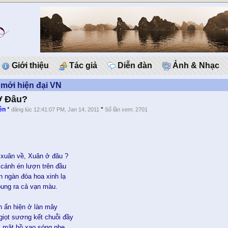
Giới thiệu
Tác giả
Diễn đàn
Ảnh & Nhạc
mới hiện đại VN
Ở Đâu?
ên
*
*
đăng lúc 12:41:07 PM, Jan 14, 2011
Số lần xem: 2701
xuân về, Xuân ở đâu ?
cánh én lượn trên đầu
n ngàn đóa hoa xinh lạ
ung ra cả vạn màu.
 ẩn hiện ở làn mây
 giọt sương kết chuỗi đầy
 mặt hồ xao sóng nhẹ