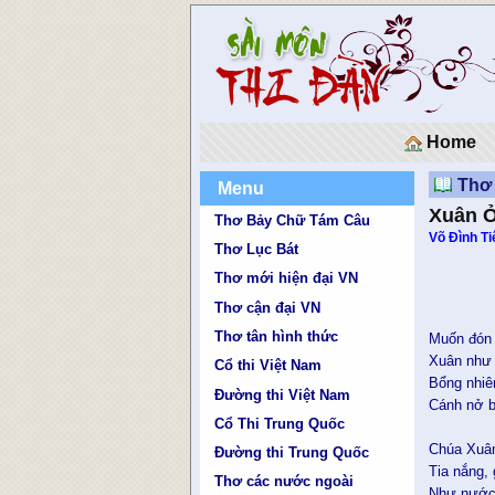
Home
Thơ 
Menu
Xuân 
Thơ Bảy Chữ Tám Câu
Võ Đình Ti
Thơ Lục Bát
Thơ mới hiện đại VN
Thơ cận đại VN
Thơ tân hình thức
Muốn đón 
Xuân như 
Cổ thi Việt Nam
Bổng nhiê
Đường thi Việt Nam
Cánh nở b
Cổ Thi Trung Quốc
Chúa Xuân
Đường thi Trung Quốc
Tia nắng,
Thơ các nước ngoài
Như nước