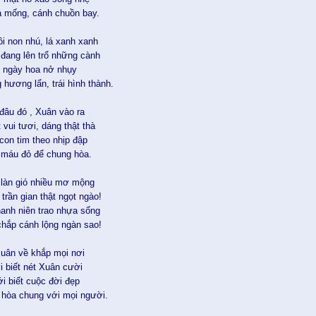
á mống, cánh chuồn bay.
i non nhú, lá xanh xanh
đang lên trổ những cành
 ngày hoa nở nhụy
 hương lẩn, trái hình thành.
đâu đó , Xuân vào ra
vui tươi, dáng thật thà
con tim theo nhịp đập
máu đỏ để chung hòa.
làn gió nhiều mơ mộng
trần gian thật ngọt ngào!
hanh niên trao nhựa sống
chắp cánh lộng ngàn sao!
Xuân về khắp mọi nơi
i biết nét Xuân cười
i biết cuộc đời đẹp
 hòa chung với mọi người.