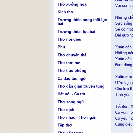
Thơ xướng họa
Vài con c
Kịch thơ
Những chồ
Trường thiên song thất lục
Sức sống 
bát
Sẽ có một
Trường thiên lục bát
Đài gương
Thơ nối điêu
Xuân còn 
Phú
Những nét 
Thơ chuyển thể
Xuân đến 
Thơ thời sự
Đưa dòng 
Thơ trào phúng
Xuân đưa 
Ca dao tục ngữ
Ước vọng 
Thơ dân gian truyền tụng
Cho lớp t
Hát nói - Ca trù
Tình yêu 
Thơ song ngữ
Tết đến, 
Thơ dịch
Có vui mớ
Thơ nhạc - Thơ ngâm
Có yêu mớ
Cung điệu
Tập thơ