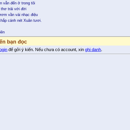
n vẫn đến ở trong tôi
thơ trải với đời
 ươm vần vài nhạc điệu
chắp cánh nét Xuân tươi.
iên
iến bạn đọc
login
để gởi ý kiến. Nếu chưa có account, xin
ghi danh
.