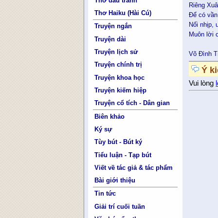
Thơ đấu tranh
Riêng Xuâ
Thơ Haiku (Hài Cú)
Để có vần 
Nối nhịp,
Truyện ngắn
Muôn lời 
Truyện dài
Truyện lịch sử
Võ Đình T
Truyện chính trị
Ý k
Truyện khoa học
Vui lòng
Truyện kiếm hiệp
Truyện cổ tích - Dân gian
Biên khảo
Ký sự
Tùy bút - Bút ký
Tiểu luận - Tạp bút
Viết về tác giả & tác phẩm
Bài giới thiệu
Tin tức
Giải trí cuối tuần