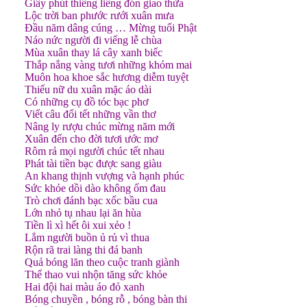
Giây phút thiêng liêng đón giao thừa
Lộc trời ban phước rưới xuân mưa
Đầu năm dâng cúng … Mừng tuổi Phật
Náo nức người đi viếng lễ chùa
Mùa xuân thay lá cây xanh biếc
Thắp nắng vàng tươi những khóm mai
Muôn hoa khoe sắc hương diễm tuyệt
Thiếu nữ du xuân mặc áo dài
Có những cụ đồ tóc bạc phơ
Viết câu đối tết những vần thơ
Nâng ly rượu chúc mừng năm mới
Xuân đến cho đời tươi ước mơ
Rôm rả mọi người chúc tết nhau
Phát tài tiền bạc được sang giàu
An khang thịnh vượng và hạnh phúc
Sức khỏe dồi dào không ốm đau
Trò chơi đánh bạc xốc bầu cua
Lớn nhỏ tụ nhau lại ăn hùa
Tiền lì xì hết ôi xui xẻo !
Lắm người buồn ủ rủ vì thua
Rộn rã trai làng thi đá banh
Quả bóng lăn theo cuộc tranh giành
Thể thao vui nhộn tăng sức khỏe
Hai đội hai màu áo đỏ xanh
Bóng chuyền , bóng rỗ , bóng bàn thi