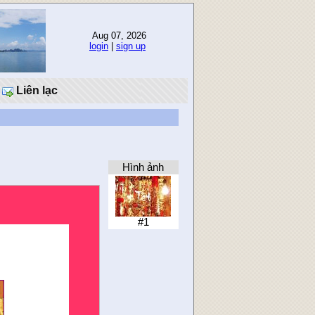
Aug 07, 2026
login
|
sign up
Liên lạc
Hình ảnh
#1