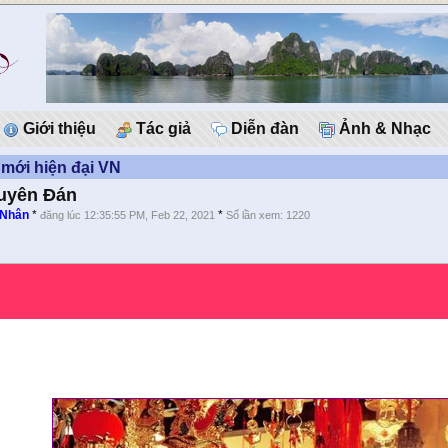
Giới thiệu
Tác giả
Diễn đàn
Ảnh & Nhạc
mới hiện đại VN
uyên Đán
 Nhân
*
*
đăng lúc 12:35:55 PM, Feb 22, 2021
Số lần xem: 1220