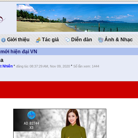
Giới thiệu
Tác giả
Diễn đàn
Ảnh & Nhạc
mới hiện đại VN
úa
t Nhiên
*
*
đăng lúc 08:37:29 AM, Nov 09, 2020
Số lần xem: 1444