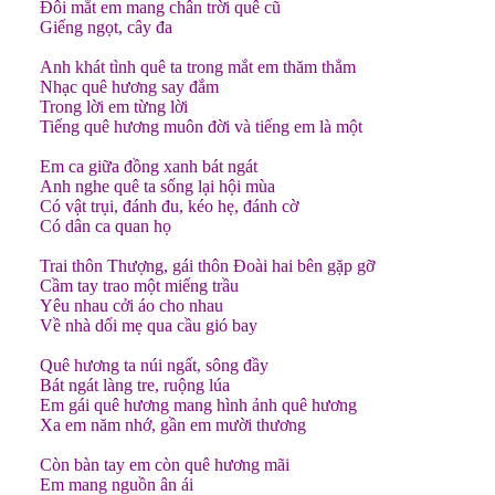
Đôi mắt em mang chân trời quê cũ
Giếng ngọt, cây đa
Anh khát tình quê ta trong mắt em thăm thẳm
Nhạc quê hương say đắm
Trong lời em từng lời
Tiếng quê hương muôn đời và tiếng em là một
Em ca giữa đồng xanh bát ngát
Anh nghe quê ta sống lại hội mùa
Có vật trụi, đánh đu, kéo hẹ, đánh cờ
Có dân ca quan họ
Trai thôn Thượng, gái thôn Đoài hai bên gặp gỡ
Cầm tay trao một miếng trầu
Yêu nhau cởi áo cho nhau
Về nhà dối mẹ qua cầu gió bay
Quê hương ta núi ngất, sông đầy
Bát ngát làng tre, ruộng lúa
Em gái quê hương mang hình ảnh quê hương
Xa em năm nhớ, gần em mười thương
Còn bàn tay em còn quê hương mãi
Em mang nguồn ân ái