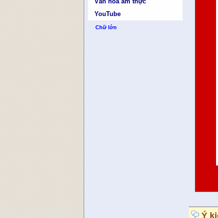
Văn hóa ẩm thực
YouTube
Chữ lớn
Ý k