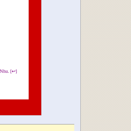
 Nhu. [↩]