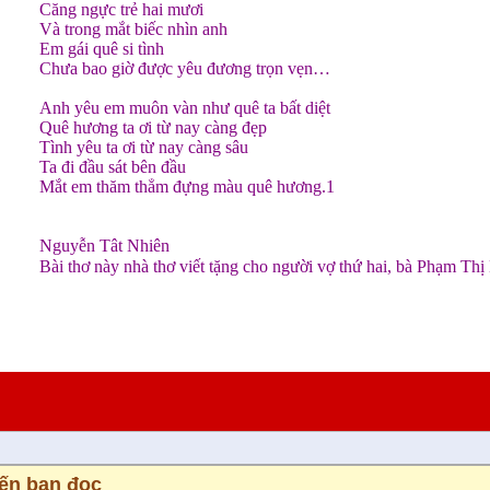
Căng ngực trẻ hai mươi
Và trong mắt biếc nhìn anh
Em gái quê si tình
Chưa bao giờ được yêu đương trọn vẹn…
Anh yêu em muôn vàn như quê ta bất diệt
Quê hương ta ơi từ nay càng đẹp
Tình yêu ta ơi từ nay càng sâu
Ta đi đầu sát bên đầu
Mắt em thăm thẳm đựng màu quê hương.1
Nguyễn Tât Nhiên
Bài thơ này nhà thơ viết tặng cho người vợ thứ hai, bà Phạm Thị
iến bạn đọc