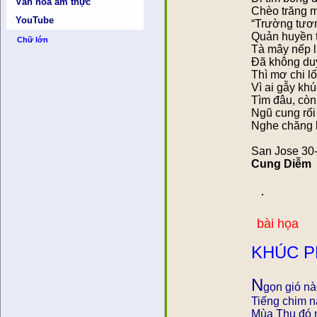
Văn hóa ẩm thực
Chèo trăng m
YouTube
“Trường tươ
Quản huyền t
Chữ lớn
Tà mây nếp l
Ðã không du
Thì mơ chi l
Vì ai gẫy kh
Tìm đâu, còn
Ngũ cung rối
Nghe chăng 
San Jose 30
Cung Diễm
bài họa
KHÚC 
N
gọn gió n
Tiếng chim n
Mùa Thu đó 