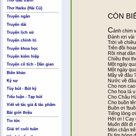
Thơ đấu tranh
Thơ Haiku (Hài Cú)
CÒN BI
Truyện ngắn
Truyện dài
C
ánh chim 
Truyện lịch sử
Ðánh rơi vài 
Truyện chính trị
Trời về chiề
Trên đồi hoan
Truyện khoa học
Rồi nhạt dần
Truyện kiếm hiệp
Chiều thoi th
Một ngày qua
Truyện cổ tích - Dân gian
Một ngày qua
Biên khảo
Mây về đâu 
Nước về đâu
Ký sự
Cho non cao
Tùy bút - Bút ký
Cho hoa lá u
Tiểu luận - Tạp bút
Cho Châu Hà
Cho buồn tên
Viết về tác giả & tác phẩm
Buồn ơi !buồ
Bài giới thiệu
Tiếng lòng ơi
Hỡi ơi ! Cay
Tin tức
Muốn đốt đi
Giải trí cuối tuần
Mòn chân trê
Ði tìm bóng d