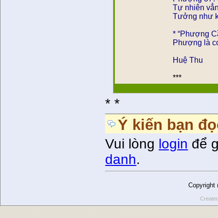
Tự nhiên vẳn
Tưởng như k
* “Phượng C
Phượng là co
Huệ Thu
***
* *
Ý kiến bạn đọ
Vui lòng
login
để g
danh
.
Copyright
Create