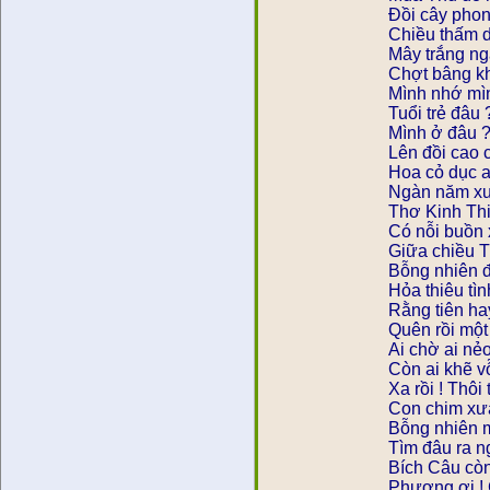
Ðồi cây phon
Chiều thấm 
Mây trắng ng
Chợt bâng khu
Mình nhớ mìn
Tuổi trẻ đâu 
Mình ở đâu 
Lên đồi cao
Hoa cỏ dục a
Ngàn năm xư
Thơ Kinh Thi
Có nỗi buồn
Giữa chiều T
Bỗng nhiên đ
Hỏa thiêu tì
Rằng tiên ha
Quên rồi một 
Ai chờ ai nẻ
Còn ai khẽ v
Xa rồi ! Thôi 
Con chim xưa
Bỗng nhiên 
Tìm đâu ra n
Bích Câu còn
Phượng ơi ! 