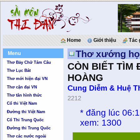
Home
Giới thiệu
Tác 
Thơ xướng họ
Menu
Thơ Bảy Chữ Tám Câu
CÒN BIẾT TÌM
Thơ Lục Bát
HOÀNG
Thơ mới hiện đại VN
Cung Diễm & Huệ T
Thơ cận đại VN
Thơ tân hình thức
2212
Cổ thi Việt Nam
*
đăng lúc 06:
Đường thi Việt Nam
Cổ Thi Trung Quốc
xem: 1300
Đường thi Trung Quốc
Thơ các nước ngoài