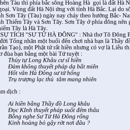
bên Tàu thì phía bắc sông Hoàng Hà
gọi là đất Hà 
oại. Vùng đất Hà Nội ứng với tỉnh Hà Bắc. Lại do s
nh Sơn Tây (Tàu) ngày nay chảy theo hướng Bắc- Nam
nh Thiểm Tây và Sơn Tây. Sơn Tây ở phía đông nên g
iểm Tây là Hà Tây.
 SỰ TÍCH "SƯ TỬ HÀ ĐÔNG" : Nhà thơ Tô Đông Ph
 đời Tống nhân một buổi đến chơi nhà bạn là Thầy 
rần Tạo), một Phật tử rất hiền nhưng có vợ là Liễu th
ơ đùa bạn bằng một bài Tứ tuyệt :
Thủy tự Long Khâu cư sĩ hiền
Đàm không thuyết pháp dạ bất miên
Hốt văn Hà Đông sư tử hống
Trụ trượng lạc thủ
tâm mang nhiên
m dịch :
Ai hiền bằng Thầy đồ Long khâu
Đọc KInh thuyết pháp suốt đêm thâu
Bỗng nghe Sư Tử Hà Đông rống
Kinh hoàng bỏ gậy rớt nơi đâu ?