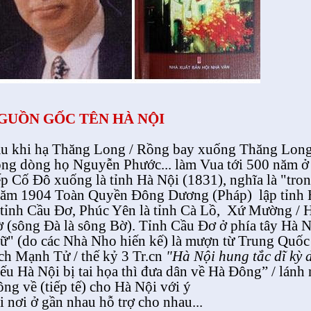
GUỒN GỐC TÊN HÀ NỘI
u khi hạ Thăng Long / Rồng bay xuống Thăng Long
ng dòng họ Nguyễn Phước... làm Vua tới 500 năm 
ếp Cố Đô xuống là tỉnh Hà Nội (1831), nghĩa là "tro
ăm 1904 Toàn Quyền Đông Dương (Pháp)
lập tỉnh
 tỉnh Cầu Đơ, Phúc Yên là tỉnh Cà Lồ,
Xứ Mường / Hò
 (sông Đà là sông Bờ). Tỉnh Cầu Đơ ở phía tây Hà N
ữ" (do các Nhà Nho hiến kế) là mượn từ Trung Quốc 
ch Mạnh Tử / thế kỷ 3 Tr.cn
"Hà Nội hung tắc dĩ kỳ
ếu Hà Nội bị tai họa thì đưa dân về Hà Đông” / lánh 
ng về (tiếp tế) cho Hà Nội với ý
i nơi ở gần nhau hỗ trợ cho nhau...