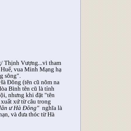
/ Thịnh Vượng...vì tham
ở Huế, vua Minh Mạng hạ
ng sông".
 Hà Đông (tên cũ nôm na
a Bình tên cũ là tỉnh
ội, nhưng khi đặt "tên
xuất xứ từ câu trong
 dân ư Hà Đông"
nghĩa là
nạn, và đưa thóc từ Hà