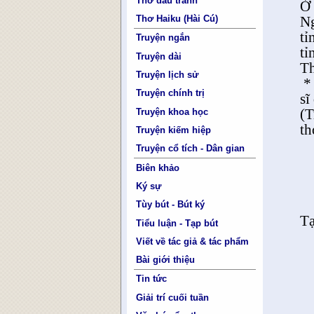
Thơ đấu tranh
Ở 
Ng
Thơ Haiku (Hài Cú)
tỉ
Truyện ngắn
tỉ
Truyện dài
Th
Truyện lịch sử
*
Truyện chính trị
sĩ
(T
Truyện khoa học
th
Truyện kiếm hiệp
Truyện cổ tích - Dân gian
Biên khảo
Ký sự
Tùy bút - Bút ký
Tạ
Tiểu luận - Tạp bút
Viết về tác giả & tác phẩm
Bài giới thiệu
Tin tức
Giải trí cuối tuần