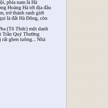
Nội, phía nam là Hà
ông Hoàng Hà tới địa đầu
, trở thành ranh giới
ọi là đất Hà Đông, còn
a (Tô Thức) một danh
đồ Trần Quý Thường
ị rất ghen tuông... Nhà