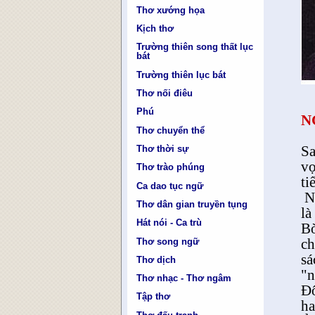
Thơ xướng họa
Kịch thơ
Trường thiên song thất lục
bát
Trường thiên lục bát
Thơ nối điêu
Phú
N
Thơ chuyển thể
Sa
Thơ thời sự
vọ
Thơ trào phúng
ti
Ca dao tục ngữ
N
Thơ dân gian truyền tụng
là
Hát nói - Ca trù
Bờ
ch
Thơ song ngữ
sá
Thơ dịch
"n
Thơ nhạc - Thơ ngâm
Đô
Tập thơ
ha