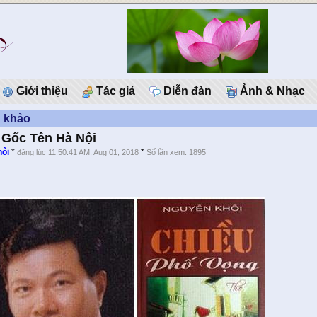
Giới thiệu
Tác giả
Diễn đàn
Ảnh & Nhạc
n khảo
Gốc Tên Hà Nội
hôi
*
*
đăng lúc 11:50:41 AM, Aug 01, 2018
Số lần xem: 1895