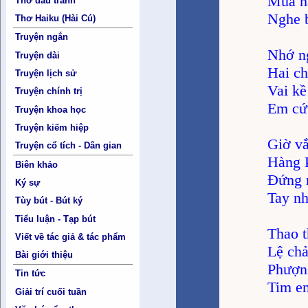
Mùa hạ
Thơ đấu tranh
Nghe b
Thơ Haiku (Hài Cú)
Truyện ngắn
Nhớ n
Truyện dài
Hai ch
Truyện lịch sử
Vai kề
Truyện chính trị
Em cứ 
Truyện khoa học
Truyện kiếm hiệp
Giờ vắ
Truyện cổ tích - Dân gian
Hàng P
Biên khảo
Đứng 
Ký sự
Tay nh
Tùy bút - Bút ký
Tiểu luận - Tạp bút
Thao t
Viết về tác giả & tác phẩm
Lệ chả
Bài giới thiệu
Phượn
Tin tức
Tim e
Giải trí cuối tuần