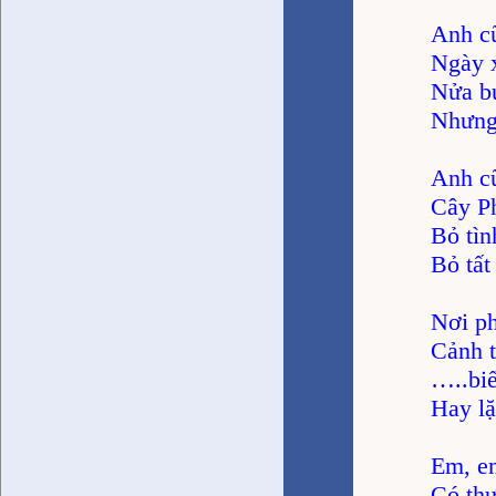
Anh c
Ngày x
Nửa bư
Nhưng 
Anh cũ
Cây P
Bỏ tìn
Bỏ tất
Nơi p
Cảnh t
…..biế
Hay lặ
Em, em
Có thư