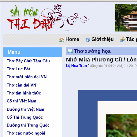
Home
Giới thiệu
Tác 
Thơ xướng họa
Menu
Nhớ Mùa Phượng Cũ / Lòn
Thơ Bảy Chữ Tám Câu
Lệ Hoa Trần
*
đăng lúc 01:04:24 AM, Jul 20, 
Thơ Lục Bát
Thơ mới hiện đại VN
Thơ cận đại VN
Thơ tân hình thức
Cổ thi Việt Nam
Đường thi Việt Nam
Cổ Thi Trung Quốc
Đường thi Trung Quốc
Thơ các nước ngoài