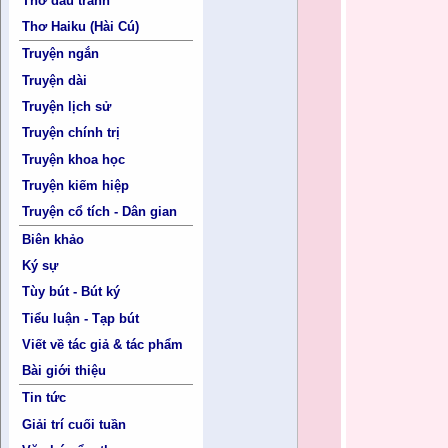
Thơ đấu tranh
Đàn
Thơ Haiku (Hài Cú)
Hát
Truyện ngắn
Vàn
Truyện dài
San
Truyện lịch sử
Truyện chính trị
Đọ
Truyện khoa học
Truyện kiếm hiệp
Mây
Truyện cổ tích - Dân gian
Điể
Biên khảo
Ngâ
Ký sự
Thi
Tùy bút - Bút ký
Say
Tiểu luận - Tạp bút
Nở 
Viết về tác giả & tác phẩm
Cây
Bài giới thiệu
Mây
Tin tức
Giải trí cuối tuần