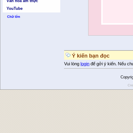
Văn hóa ẩm thực
YouTube
Chữ lớn
Ý kiến bạn đọc
Vui lòng
login
để gởi ý kiến. Nếu ch
Copyri
Cre