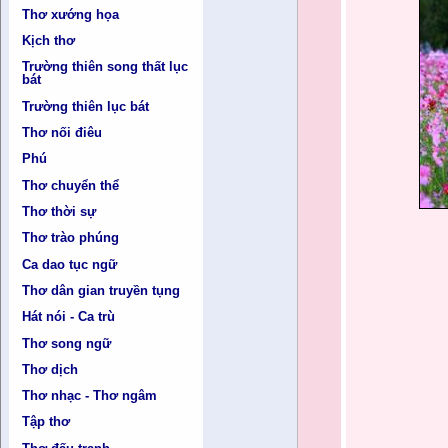
Thơ xướng họa
Kịch thơ
Trường thiên song thất lục
bát
Trường thiên lục bát
Thơ nối điêu
Phú
Thơ chuyển thể
Thơ thời sự
Thơ trào phúng
Ca dao tục ngữ
Thơ dân gian truyền tụng
Đọ
Hát nói - Ca trù
Thơ song ngữ
San
Thơ dịch
Gió
Thơ nhạc - Thơ ngâm
Cha
Tập thơ
Luy