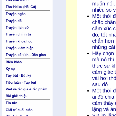
Thơ đấu tranh
muốn nói, 
Thơ Haiku (Hài Cú)
nhiều so 
Truyện ngắn
Một thời đ
Truyện dài
chắc chắn 
cảm xúc c
Truyện lịch sử
đó, tốt nh
Truyện chính trị
chắn hơn b
Truyện khoa học
những cái
Truyện kiếm hiệp
Hãy chọn i
Truyện cổ tích - Dân gian
mà nó thì
Biên khảo
thực sự k
Ký sự
cảm giác t
Tùy bút - Bút ký
vài hơi th
Tiểu luận - Tạp bút
sau đó.
Viết về tác giả & tác phẩm
Một thời đ
ai đó chi
Bài giới thiệu
cảm thấy 
Tin tức
lặng và án
Giải trí cuối tuần
Sự im lặn