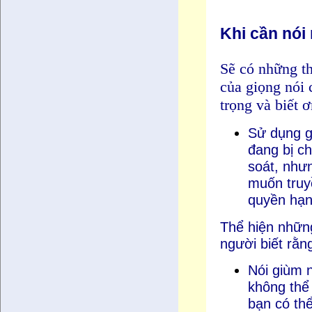
Khi cần nói 
Sẽ có những th
của giọng nói 
trọng và biết ơ
Sử dụng g
đang bị c
soát, như
muốn truyề
quyền hạn
Thể hiện nhữn
người biết rằn
Nói giùm 
không thể 
bạn có thể