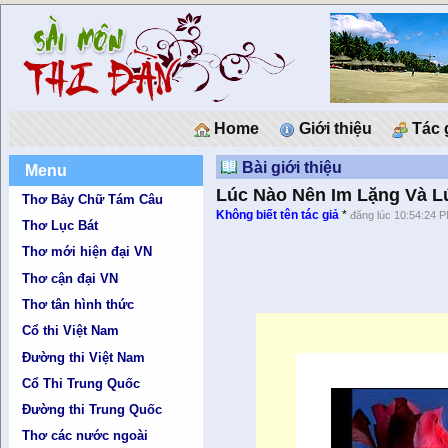
Home
Giới thiệu
Tác 
Bài giới thiệu
Menu
Lúc Nào Nên Im Lặng Và L
Thơ Bảy Chữ Tám Câu
Không biết tên tác giả
*
đăng lúc 10:54:24 
Thơ Lục Bát
Thơ mới hiện đại VN
Thơ cận đại VN
Thơ tân hình thức
Cổ thi Việt Nam
Đường thi Việt Nam
Cổ Thi Trung Quốc
Đường thi Trung Quốc
Thơ các nước ngoài