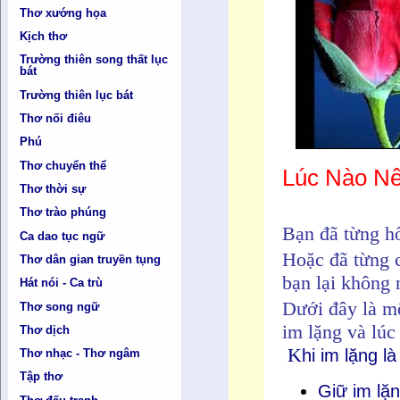
Thơ xướng họa
Kịch thơ
Trường thiên song thất lục
bát
Trường thiên lục bát
Thơ nối điêu
Phú
Thơ chuyển thể
Lúc Nào Nê
Thơ thời sự
Thơ trào phúng
Bạn đã từng hố
Ca dao tục ngữ
Hoặc đã từng 
Thơ dân gian truyền tụng
bạn lại không 
Hát nói - Ca trù
Dưới đây là mộ
Thơ song ngữ
im lặng và lúc
Thơ dịch
K
hi im lặng l
Thơ nhạc - Thơ ngâm
Tập thơ
Giữ im lặ