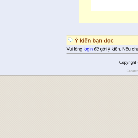
Ý kiến bạn đọc
Vui lòng
login
để gởi ý kiến. Nếu ch
Copyright
Create