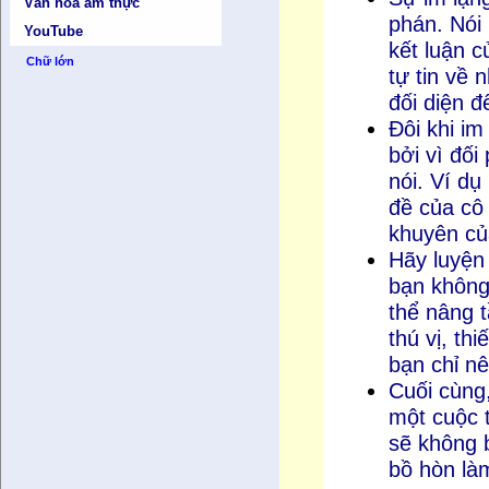
Văn hóa ẩm thực
phán. Nói 
YouTube
kết luận 
Chữ lớn
tự tin về 
đối diện đ
Đôi khi im
bởi vì đối
nói. Ví d
đề của cô 
khuyên củ
Hãy luyện 
bạn không
thể nâng t
thú vị, th
bạn chỉ nê
Cuối cùng
một cuộc 
sẽ không 
bồ hòn làm