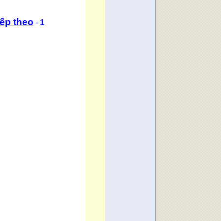
ếp theo
-
1