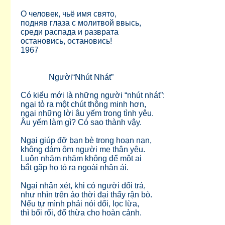
О человек, чьё имя свято,
подняв глаза с молитвой ввысь,
среди распада и разврата
остановись, остановись!
1967
Người“Nhút Nhát”
Có kiểu mới là những người “nhút nhát”:
ngại tỏ ra một chút thông minh hơn,
ngại những lời âu yếm trong tình yêu.
Âu yếm làm gì? Có sao thành vậy.
Ngại giúp đỡ bạn bè trong hoạn nạn,
không dám ôm người mẹ thân yêu.
Luôn nhăm nhăm không để một ai
bắt gặp họ tỏ ra ngoài nhân ái.
Ngại nhận xét, khi có người dối trá,
như nhìn trên áo thời đại thấy rận bò.
Nếu tự mình phải nói dối, lọc lừa,
thì bối rối, đổ thừa cho hoàn cảnh.