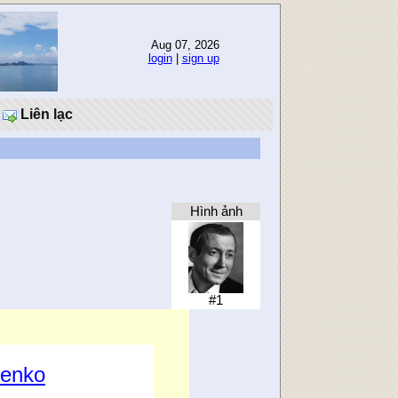
Aug 07, 2026
login
|
sign up
Liên lạc
Hình ảnh
#1
henko