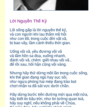
Lời Nguyền Thế Kỷ
Lối sống gấp là lời nguyền thế kỷ,
và con người khi lau thấm mồ hôi
như con tốt, trong cuộc đời vật vã,
bị bao vây, lâm cảnh thiếu thời gian.
Uống vội vã, yêu đương vội vã
và tâm hồn sa đoạ, xuống nhanh,
đánh vội vã, chém giết nhau vội vã ,
để rồi sau, hối hận cũng vội vàng.
Nhưng hãy thử dừng một lần trong cuộc sống,
khi thế gian đang ngủ hay sục sôi,
như ngựa phóng hai mép đang trào bọt
chợt nhận ra đã sát vực dưới chân.
Hãy dừng bước trên đường mới qua một nửa,
hãy biết tin bầu trời, như tin tưởng quan toà,
hãy suy nghĩ, nếu không phải về Chúa,