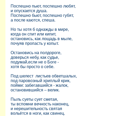
Поспешно пьют, поспешно любят,
и опускается душа.
Поспешно бьют, поспешно губят,
а после каются, спеша.
Но ты хотя б однажды в мире,
когда он спит или кипит,
остановись, как лощадь в мыле,
почуяв пропасть у копыт.
Остановись на полдороге,
доверься небу, как судье,
подумай,если не о Боге -
хотя бы просто о себе.
Под шелест листьев обветшалых,
под паровозный хриплый крик,
пойми: забегавшийся - жалок,
остановившийся – велик.
Пыль суеты сует сметая,
ты вспомни вечность наконец,
и нерешительность святая
вольётся в ноги, как свинец.