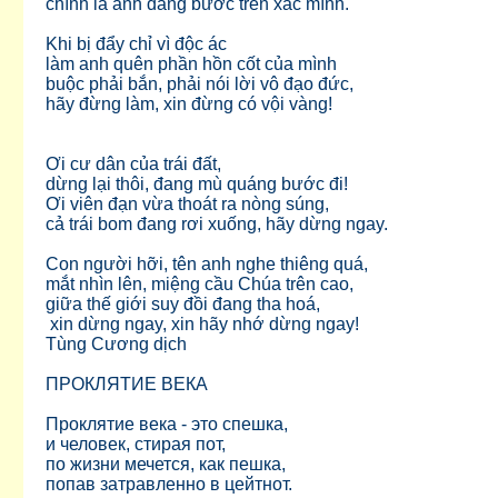
chính là anh đang bước trên xác mình.
Khi bị đẩy chỉ vì độc ác
làm anh quên phần hồn cốt của mình
buộc phải bắn, phải nói lời vô đạo đức,
hãy đừng làm, xin đừng có vội vàng!
Ơi cư dân của trái đất,
dừng lại thôi, đang mù quáng bước đi!
Ơi viên đạn vừa thoát ra nòng súng,
cả trái bom đang rơi xuống, hãy dừng ngay.
Con người hỡi, tên anh nghe thiêng quá,
mắt nhìn lên, miệng cầu Chúa trên cao,
giữa thế giới suy đồi đang tha hoá,
xin dừng ngay, xin hãy nhớ dừng ngay!
Tùng Cương dịch
ПРОКЛЯТИЕ ВЕКА
Проклятие века - это спешка,
и человек, стирая пот,
по жизни мечется, как пешка,
попав затравленно в цейтнот.