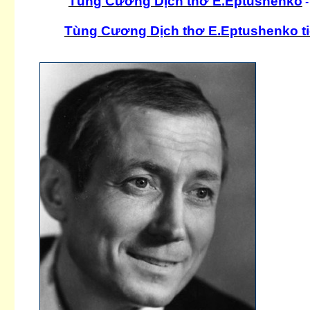
Tùng Cương Dịch thơ E.Eptushenko
-
Tùng Cương Dịch thơ E.Eptushenko ti