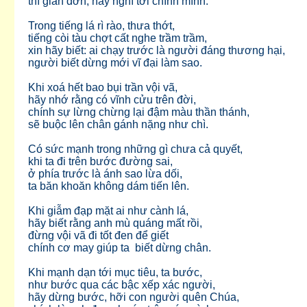
thì giản đơn, hãy nghĩ tới chính mình.
Trong tiếng lá rì rào, thưa thớt,
tiếng còi tàu chợt cất nghe trầm trầm,
xin hãy biết: ai chạy trước là người đáng thương hại,
người biết dừng mới vĩ đại làm sao.
Khi xoá hết bao bụi trần vội vã,
hãy nhớ rằng có vĩnh cửu trên đời,
chính sự lừng chừng lại đậm màu thần thánh,
sẽ buộc lên chân gánh nặng như chì.
Có sức mạnh trong những gì chưa cả quyết,
khi ta đi trên bước đường sai,
ở phía trước là ánh sao lừa dối,
ta băn khoăn không dám tiến lên.
Khi giẫm đạp mặt ai như cành lá,
hãy biết rằng anh mù quáng mất rồi,
đừng vội vã đi tốt đen để giết
chính cơ may giúp ta biết dừng chân.
Khi mạnh dạn tới mục tiêu, ta bước,
như bước qua các bậc xếp xác người,
hãy dừng bước, hỡi con người quên Chúa,