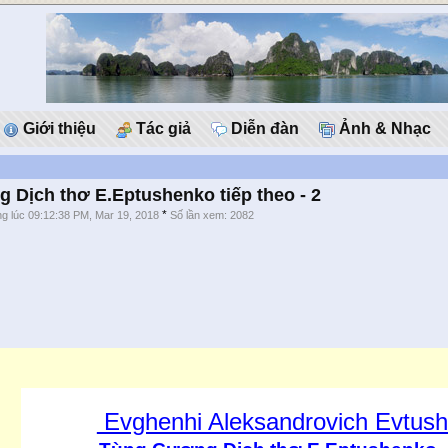
Giới thiệu
Tác giả
Diễn đàn
Ảnh & Nhạc
 Dịch thơ E.Eptushenko tiếp theo - 2
*
g lúc 09:12:38 PM, Mar 19, 2018
Số lần xem: 2082
Evghenhi Aleksandrovich Evtus