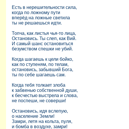
Есть в нерешительности сила,
когда по ложному пути
вперёд на ложные светила
ты не решаешься идти.
Топча, как листья чья-то лица,
Остановись. Ты слеп, как Вий.
И самый шанс остановиться
безумством спешки не убий.
Когда шагаешь к цели бойко,
как по ступеням, по телам,
остановись, забывший Бога,
ты по себе шагаешь сам.
Когда тебя толкает злоба
к забвенью собственной души,
к бесчестью выстрела и слова,
не поспеши, не соверши!
Остановись, идя вслепую,
о население Земли!
Замри, летя на кольта, пуля,
и бомба в воздухе, замри!