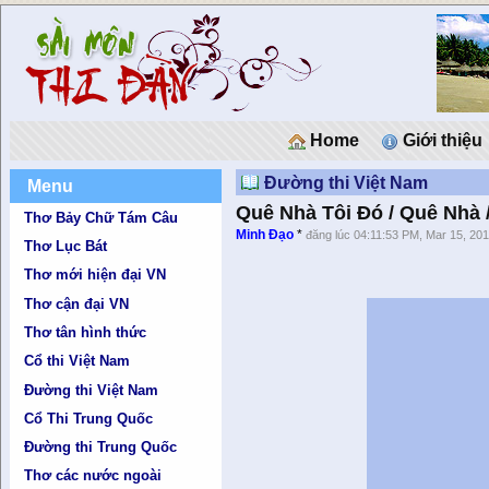
Home
Giới thiệu
Đường thi Việt Nam
Menu
Quê Nhà Tôi Đó / Quê Nhà
Thơ Bảy Chữ Tám Câu
Minh Đạo
*
đăng lúc 04:11:53 PM, Mar 15, 20
Thơ Lục Bát
Thơ mới hiện đại VN
Thơ cận đại VN
Thơ tân hình thức
Cổ thi Việt Nam
Đường thi Việt Nam
Cổ Thi Trung Quốc
Đường thi Trung Quốc
Thơ các nước ngoài