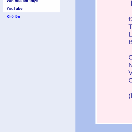
Văn hóa ẩm thực
YouTube
Chữ lớn
Đ
T
L
B
C
N
V
C
(