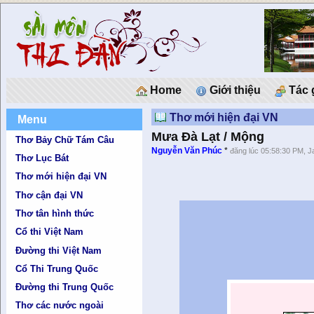
Home
Giới thiệu
Tác 
Thơ mới hiện đại VN
Menu
Mưa Đà Lạt / Mộng
Thơ Bảy Chữ Tám Câu
Nguyễn Văn Phúc
*
đăng lúc 05:58:30 PM, J
Thơ Lục Bát
Thơ mới hiện đại VN
Thơ cận đại VN
Thơ tân hình thức
Cổ thi Việt Nam
Đường thi Việt Nam
Cổ Thi Trung Quốc
Đường thi Trung Quốc
Thơ các nước ngoài