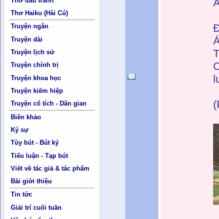
Thơ đấu tranh
Ấ
Thơ Haiku (Hài Cú)
Đ
Truyện ngắn
Á
Truyện dài
T
Truyện lịch sử
C
Truyện chính trị
l
Truyện khoa học
Truyện kiếm hiệp
(
Truyện cổ tích - Dân gian
Biên khảo
Ký sự
Tùy bút - Bút ký
Tiểu luận - Tạp bút
Viết về tác giả & tác phẩm
Bài giới thiệu
Tin tức
Giải trí cuối tuần