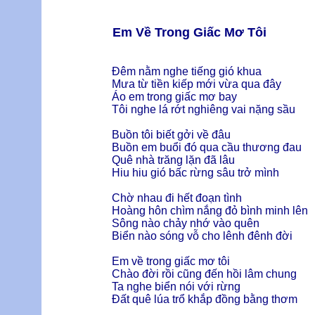
Em Về Trong Giấc Mơ Tôi
Đêm nằm nghe tiếng gió khua
Mưa từ tiền kiếp mới vừa qua đây
Áo em trong giấc mơ bay
Tôi nghe lá rớt nghiêng vai nặng sầu
Buồn tôi biết gởi về đâu
Buồn em buổi đó qua cầu thương đau
Quê nhà trăng lặn đã lâu
Hiu hiu gió bấc rừng sâu trở mình
Chờ nhau đi hết đoạn tình
Hoàng hôn chìm nắng đỏ bình minh lên
Sông nào chảy nhớ vào quên
Biển nào sóng vỗ cho lênh đênh đời
Em về trong giấc mơ tôi
Chào đời rồi cũng đến hồi lâm chung
Ta nghe biển nói với rừng
Đất quê lúa trổ khắp đồng bằng thơm