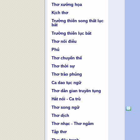
Thơ xướng họa
Kịch thơ
Trường thiên song thất lục
bát
Trường thiên lục bát
Thơ nối điêu
Phú
Thơ chuyển thể
Thơ thời sự
Thơ trào phúng
Ca dao tục ngữ
Thơ dân gian truyền tụng
Hát nói - Ca trù
Thơ song ngữ
Thơ dịch
Thơ nhạc - Thơ ngâm
Tập thơ