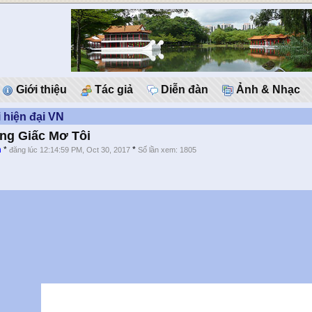
Giới thiệu
Tác giả
Diễn đàn
Ảnh & Nhạc
 hiện đại VN
ng Giấc Mơ Tôi
m
*
*
đăng lúc 12:14:59 PM, Oct 30, 2017
Số lần xem: 1805