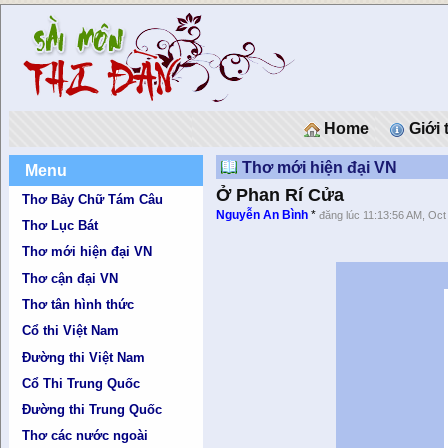
Home
Giới 
Thơ mới hiện đại VN
Menu
Ở Phan Rí Cửa
Thơ Bảy Chữ Tám Câu
Nguyễn An Bình
*
đăng lúc 11:13:56 AM, Oct
Thơ Lục Bát
Thơ mới hiện đại VN
Thơ cận đại VN
Thơ tân hình thức
Cổ thi Việt Nam
Đường thi Việt Nam
Cổ Thi Trung Quốc
Đường thi Trung Quốc
Thơ các nước ngoài