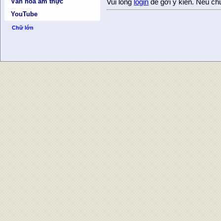
Văn hóa ẩm thực
Vui lòng
login
để gởi ý kiến. Nếu ch
YouTube
Chữ lớn