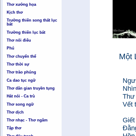
Thơ xướng họa
Kịch thơ
Trường thiên song thất lục
bát
Trường thiên lục bát
Thơ nối điêu
Phú
Một 
Thơ chuyển thể
Thơ thời sự
Thơ trào phúng
Ngước
Ca dao tục ngữ
Nhìn 
Thơ dân gian truyền tụng
Thư 
Hát nói - Ca trù
Vết t
Thơ song ngữ
Thơ dịch
Giết 
Thơ nhạc - Thơ ngâm
Đằng 
Tập thơ
Hồn 