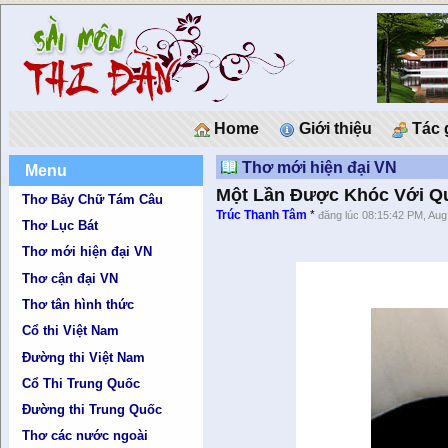
Home
Giới thiệu
Tác 
Thơ mới hiện đại VN
Menu
Một Lần Được Khóc Với Q
Thơ Bảy Chữ Tám Câu
Trúc Thanh Tâm
*
đăng lúc 08:15:42 PM, Aug
Thơ Lục Bát
Thơ mới hiện đại VN
Thơ cận đại VN
Thơ tân hình thức
Cổ thi Việt Nam
Đường thi Việt Nam
Cổ Thi Trung Quốc
Đường thi Trung Quốc
Thơ các nước ngoài