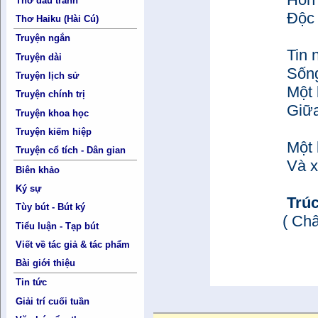
Thơ đấu tranh
Độc h
Thơ Haiku (Hài Cú)
Truyện ngắn
Tin n
Truyện dài
Sống 
Truyện lịch sử
Một b
Truyện chính trị
Giữa 
Truyện khoa học
Truyện kiếm hiệp
Một l
Truyện cổ tích - Dân gian
Và xi
Biên khảo
Ký sự
Trúc
Tùy bút - Bút ký
( Châ
Tiểu luận - Tạp bút
Viết về tác giả & tác phẩm
Bài giới thiệu
Tin tức
Giải trí cuối tuần