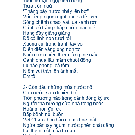
Tuổi thơ lặn ngụp trên đồng
Trưa trốn ngủ
“Tháng bảy nước nhảy lên bờ”
Vốc từng ngụm ngọt phù sa tê lưỡi
Sóng chênh chao vạt lúa xanh rờn
Cánh cò trắng chập chờn mãi miết
Hàng đáy giăng giăng
Đổ cá linh non tươi rói
Xuồng cui tròng trành tay vói
Điên điển vàng óng non tơ
Khói cơm chiều thơm lừng mẹ nấu
Canh chua lẩu mắm chuột đồng
Lũ hào phóng cá tôm
Niềm vui tràn lên ánh mắt
Em tôi.
2- Còn đâu những mùa nước nổi
Con nước son đi biền biệt
Trốn phương nào trong cánh đồng ký ức
Người tha hương cửa nhà trống hoắc
Hoàng hôn đỏ rực
Bấp bênh nỗi buồn
Vết Chân chim hằn chìm khóe mắt
Ngửa bàn tay ngụm nước phèn chát đắng
Lại thêm một mùa lũ cạn