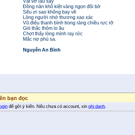
Vật vờ lau sậy
Đồng năn khô kiệt vàng ngọn đôi bờ
Sếu ơi sao không bay về
Lòng người nhớ thương xao xác
Vũ điệu thanh bình trong ráng chiều rực rỡ
Gió thắc thỏm lo âu
Chợt thấy lòng mình ray rức
Mắc nợ phù sa.
Nguyễn An Bình
iến bạn đọc
login
để gởi ý kiến. Nếu chưa có account, xin
ghi danh
.