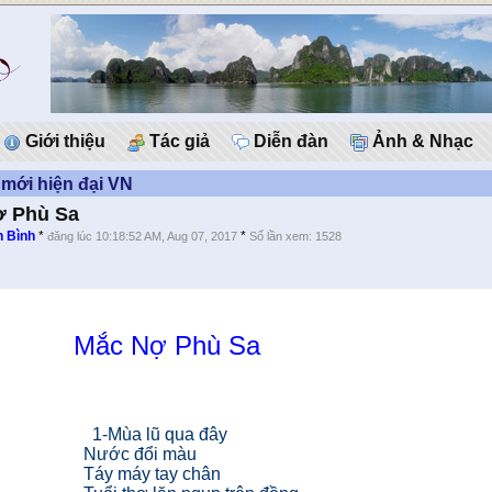
Giới thiệu
Tác giả
Diễn đàn
Ảnh & Nhạc
mới hiện đại VN
ợ Phù Sa
 Bình
*
*
đăng lúc 10:18:52 AM, Aug 07, 2017
Số lần xem: 1528
Mắc Nợ Phù Sa
1-Mùa lũ qua đây
Nước đổi màu
Táy máy tay chân