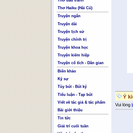
Thơ đấu tranh
Thơ Haiku (Hài Cú)
Truyện ngắn
Truyện dài
Truyện lịch sử
Truyện chính trị
Truyện khoa học
Truyện kiếm hiệp
Truyện cổ tích - Dân gian
Biên khảo
Ký sự
Tùy bút - Bút ký
Tiểu luận - Tạp bút
Ý k
Viết về tác giả & tác phẩm
Vui lòng
Bài giới thiệu
Tin tức
Giải trí cuối tuần